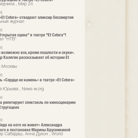
ридчина , Мир 24
26
 «Et Cetera» отведают эликсир бессмертия
ьный журнал
26
ткрытая сцена" в театре "Et Cetera"!
ал "НТВ"
26
е возможно все, кроме пошлости и скуки».
р Калягин рассказывает об истории Et
а Москвы
26
ь «Сердце не камень» в театре «Et Cetera»
а
а Юрьева , News-w.org
26
era репетируют спектакль по киносценарию
Стругацких
26
 беда на кого не живет» Александра
ого в постановке Марины Брусникиной
р Сабадаш, Анна Духон , World