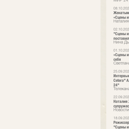
МИР 24
08.10.20
Женатым 
«Сцены и
Наталия
02.10.20
"Сцены и
поставил
Нина Ды
01.10.20
«Сцены и
себя
Светлан
25.09.20
Интервью
Cetera" 
24"
Телекан
22.09.20
Наталия 
супружес
Новости
18.09.20
Режиссер
"Сцены и