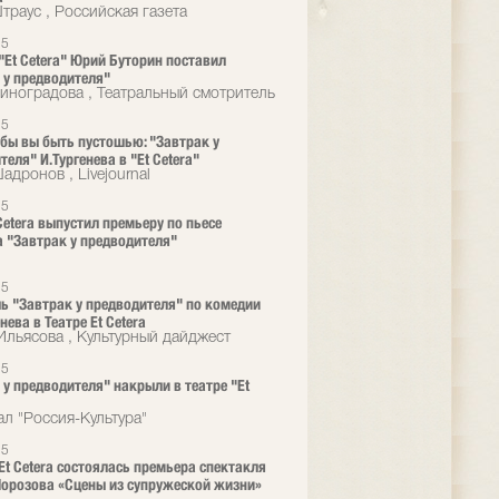
траус , Российская газета
25
 "Et Cetera" Юрий Буторин поставил
 у предводителя"
иноградова , Театральный смотритель
25
 бы вы быть пустошью: "Завтрак у
еля" И.Тургенева в "Et Cetera"
дронов , Livejournal
25
 Cetera выпустил премьеру по пьесе
а "Завтрак у предводителя"
25
ь "Завтрак у предводителя" по комедии
енева в Театре Et Cetera
Ильясова , Культурный дайджест
25
 у предводителя" накрыли в театре "Et
ал "Россия-Культура"
25
 Et Cetera состоялась премьера спектакля
орозова «Сцены из супружеской жизни»