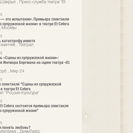
Шакрыл , Пресс-служба театра "Et
25
— это испытание». Премьера спектакля
з супружеской жизни» в театре Et Cetera
а Москвы
25
 катастрофу вместе
оманчев , Театрал
25
ь «Сцены из супружеской жизни»:
я Ингмара Бергмана на сцене театра «Et
орб , Мир 24
25
 спектакля "Сцены из супружеской
в театре Et Cetera
ал "Россия-Культура"
25
 Et Cetera состоится премьера спектакля
з супружеской жизни"
25
и понять любовь?
Матфеев , ДрамТеатр