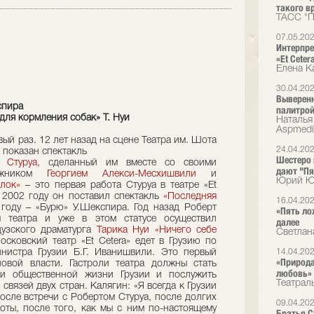
такого вр
ТАСС "П
07.05.20
Интерпре
«Et Cete
Елена К
30.04.20
Выверенн
спира
палитрой
 для кормления собак» Т. Нуи
Наталья 
Аspmedi
рвый раз. 12 лет назад на сцене Театра им. Шота
24.04.20
 показан спектакль
Шестеро в
 Стуруа
, сделанный им вместе со своими
дают "Пя
дожником
Георгием Алекси-Месхишвили
и
Юрий Юд
лок»
– это первая работа Стуруа в театре «Et
2002 году он поставил спектакль
«Последняя
16.04.20
 году – «Бурю» У.Шекспира. Год назад Роберт
«Пять ло
м театра и уже в этом статусе осуществил
далее
цузского драматурга
Тарика Нуи
«Ничего себе
Светлан
осковский театр «Et Cetera» едет в Грузию по
нистра Грузии Б.Г. Иванишвили. Это первый
14.04.20
«Природа
овой власти. Гастроли театра должны стать
любовь»
 и общественной жизни Грузии и послужить
Театрал
связей двух стран. Калягин: «Я всегда к Грузии
осле встречи с Робертом Стуруа, после долгих
09.04.20
оты, после того, как мы с ним по-настоящему
Братья Ст