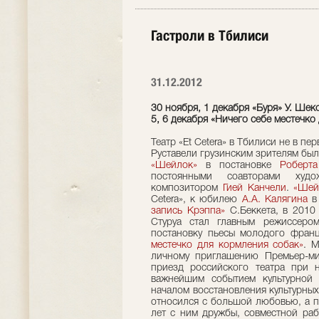
Гастроли в Тбилиси
31.12.2012
30 ноября, 1 декабря «Буря» У. Шек
5, 6 декабря «Ничего себе местечко
Театр «Et Cetera» в Тбилиси не в пе
Руставели грузинским зрителям был
«Шейлок»
в постановке
Роберта
постоянными соавторами ху
композитором
Гией Канчели
.
«Шей
Cetera», к юбилею
А.А. Калягина
в 
запись Крэппа»
С.Беккета, в 2010
Стуруа стал главным режиссеро
постановку пьесы молодого фран
местечко для кормления собак»
. М
личному приглашению Премьер-ми
приезд российского театра при н
важнейшим событием культурной
началом восстановления культурных 
относился с большой любовью, а п
лет с ним дружбы, совместной раб