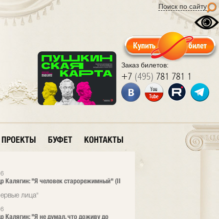
Поиск по сайту
Заказ билетов:
+7
(495)
781 781 1
ПРОЕКТЫ
БУФЕТ
КОНТАКТЫ
26
р Калягин: "Я человек старорежимный" (II
ервые лица"
26
р Калягин: "Я не думал, что доживу до