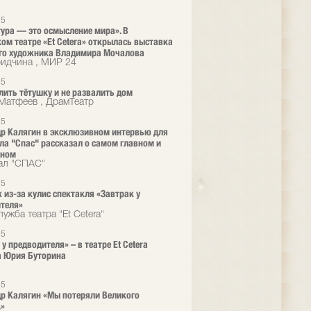
25
ура — это осмысление мира». В
ом театре «Et Cetera» открылась выставка
го художника Владимира Мочалова
ридчина , МИР 24
25
лить тётушку и не развалить дом
Матфеев , ДрамТеатр
25
р Калягин в эксклюзивном интервью для
ла "Спас" рассказал о самом главном и
нном
ал "СПАС"
25
 из-за кулис спектакля «Завтрак у
теля»
ужба театра "Et Cetera"
25
у предводителя» – в театре Et Cetera
а Юрия Буторина
25
р Калягин «Мы потеряли Великого
.»