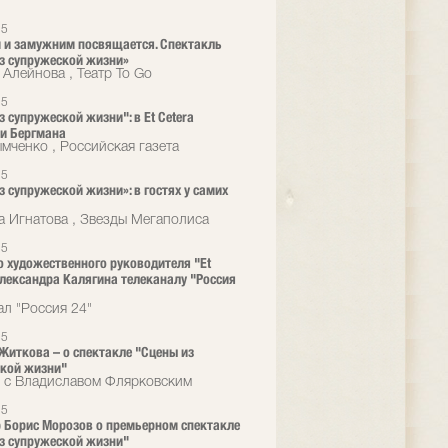
25
и замужним посвящается. Спектакль
з супружеской жизни»
 Алейнова , Театр To Go
25
з супружеской жизни": в Et Cetera
и Бергмана
мченко , Российская газета
25
з супружеской жизни»: в гостях у самих
а Игнатова , Звезды Мегаполиса
25
 художественного руководителя "Et
Александра Калягина телеканалу "Россия
ал "Россия 24"
25
Житкова – о спектакле "Сцены из
кой жизни"
 с Владиславом Флярковским
25
 Борис Морозов о премьерном спектакле
з супружеской жизни"