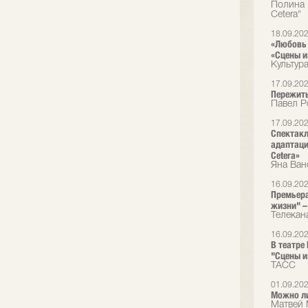
Полина 
Cetera"
18.09.20
«Любовь 
«Сцены и
Культур
17.09.20
Пережить
Павел Р
17.09.20
Спектакл
адаптаци
Cetera»
Яна Ван
16.09.20
Премьера
жизни" – 
Телекан
16.09.20
В театре
"Сцены и
ТАСС
01.09.20
Можно л
Матвей 