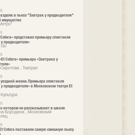
25
раздели: в пьесе "Завтрак у предводителя"
б имуществе
"Метро"
25
t Cetera» представил премьеру спектакля
 у предводителя»
o Go
25
«Et Cetera» премьера «Завтрака у
теля»
 Сиротова , Театрал
25
 уездной жизни. Премьера спектакля
 у предводителя» в Московском театре Et
 Культура
25
, о котором не рассказывают в школе
на Бородина , Московский
олец
25
 Et Сetera поставили самую смешную пьесу
а