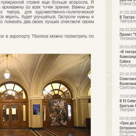
 прекрасной стране еще больше возросла. Я
Елена Г
а архиважны со всех точек зрения. Важны для
о театра, для художественно-политической
31.03.20
В Театре
ся верить, будет улучшаться. Гастроли нужны и
Театрал
но показать два своих лучших спектакля своим
28.03.20
Проект "О
али в аэропорту Тбилиси можно посмотреть по
Телекан
26.03.20
«В театр
Александ
Cetera
Культур
22.02.20
Спектакл
Калягин
Светлан
13.02.20
В Et Cet
братьев 
Театрал
03.02.20
«Грех да
Островск
Владими