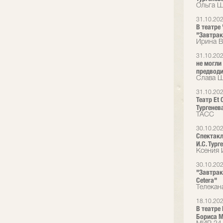
Ольга Ш
31.10.20
В театре
"Завтрак
Ирина В
31.10.20
не могли
предводит
Слава Ша
31.10.20
Театр Et
Тургенев
ТАСС
30.10.20
Спектакл
И.С. Тург
Ксения 
30.10.20
"Завтрак
Cetera"
Телекан
18.10.20
В театре
Бориса М