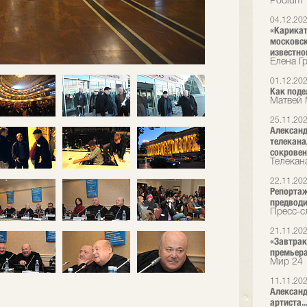
Podium
04.12.20
«Карикат
московск
известно
Елена Г
01.12.20
Как поде
Матвей 
25.11.20
Александ
телекана
сокрове
Телекан
22.11.20
Репортаж
предводи
Пресс-сл
21.11.20
«Завтрак 
премьер
Мир 24
11.11.20
Александ
артиста..