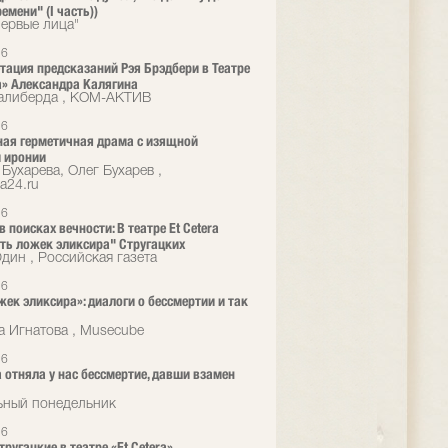
емени" (I часть))
ервые лица"
26
тация предсказаний Рэя Брэдбери в Театре
ra» Александра Калягина
алиберда , КОМ-АКТИВ
26
ая герметичная драма с изящной
 иронии
Бухарева, Олег Бухарев ,
a24.ru
26
 поисках вечности: В театре Et Cetera
ть ложек эликсира" Стругацких
ин , Российская газета
26
жек эликсира»: диалоги о бессмертии и так
а Игнатова , Musecube
26
 отняла у нас бессмертие, давши взамен
ьный понедельник
26
ругацкие в театре «Et Cetera»