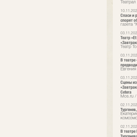
Театрал
10.11.20
Спаси и 
спорят о
газета 
03.11.20
Театр «E
«Завтрак
Театр T
03.11.20
В театре 
предводи
Евгения
03.11.20
Сцены из
«Завтрак
Cetera
Mos.ru /
02.11.20
Тургенев
Екатери
комсом
02.11.20
В театре
Тургенев