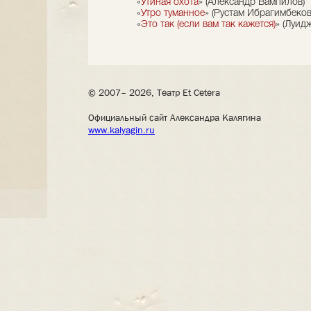
«
Утиная охота
» (Александр Вампилов)
«
Утро туманное
» (Рустам Ибрагимбеков
«
Это так (если вам так кажется)
» (Луид
© 2007– 2026, Театр Et Cetera
Официальный сайт Александра Калягина
www.kalyagin.ru