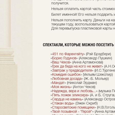
получится.
Нельзя оплатить картой часть стоимо
Билет именной! Его нельзя подарить 
Нельзя пополнить карту. Деньги на ка
текущем году, воспользоваться карто
Для перевыпуска пластиковой карты н
СПЕКТАКЛИ, КОТОРЫЕ МОЖНО ПОСЕТИТЬ 
«
451 по Фаренгейту
» (Рэй Брэдбери)
«
Борис Годунов
» (Александр Пушкин)
«
Ваш Чехов
» (Анна Артамонова)
«
Грех да беда на кого не живет
» (А.Н.
«
Завтрак у предводителя
» (И.С.Тургене
«
Комедия ошибок
» (Уильям Шекспир)
«
Любовная досада
» (Ж.-Б. Мольер)
«
Мандат
» (Николай Эрдман)
«
Моя жизнь
» (Антон Чехов)
«
Надежда, вера и любовь...
» (музыка 
«
Пять ложек эликсира
» (А. и Б. Струга
«
Сердце не камень
» (Александр Остро
«
Стакан воды
» (Эжен Скриб)
«
Старосветские помещики
» (Н.В.Гоголь
«
Твой позывной - "Герой"
» (Анна Артам