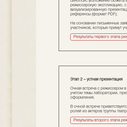
синопсис (изложение сюжета в
режиссерскую экспликацию, с 
визуализированную презентац
референсы (формат PDF);
На основании письменных заяв
участников, которые примут уч
Результаты первого этапа реж
Этап 2 – устная презентация
Очная встреча с режиссером в
учетом темы лаборатории, пре
оформления.
В очной встрече приветствует
ролей из актеров труппы театра
Результаты второго этапа реж