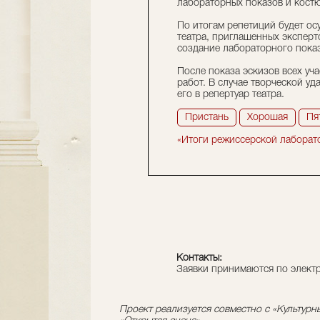
лабораторных показов и костю
По итогам репетиций будет ос
театра, приглашенных эксперт
создание лабораторного показ
После показа эскизов всех уч
работ. В случае творческой у
его в репертуар театра.
Пристань
Хорошая
Пя
«Итоги режиссерской лаборат
Контакты:
Заявки принимаются по элект
Проект реализуется совместно с «Культур