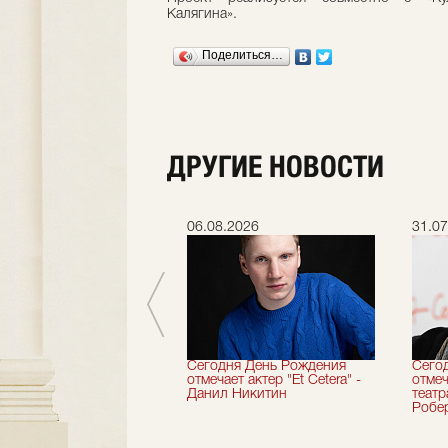
Калягина».
Поделиться…
ДРУГИЕ НОВОСТИ
.2026
06.08.2026
31.07
вершили 33-й
Сегодня День Рождения
Сего
альный сезон!
отмечает актер "Et Cetera" -
отмеч
Данил Никитин
теат
Робер