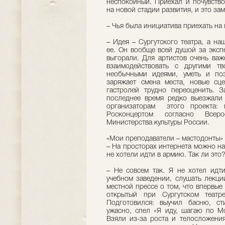
неспокойный. Приехал и почувство
на новой стадии развития, и это з
– Чья была инициатива приехать на 
– Идея – Сургутского театра, а н
ее. Он вообще всей душой за эксп
выгорали. Для артистов очень важ
взаимодействовать с другими т
необычными идеями, уметь и поз
заряжает смена места, новые сц
гастролей трудно переоценить. 
последнее время редко выезжали 
организаторам этого проекта: 
Росконцертом согласно Всерос
Министерства культуры России.
«Мои преподаватели – мастодонты»
– На просторах интернета можно на
не хотели идти в армию. Так ли это
– Не совсем так. Я не хотел идт
учебном заведении, слушать лекци
местной прессе о том, что впервые
открытый при Сургутском театр
Подготовился: выучил басню, ст
ужасно, спел «Я иду, шагаю по Мо
Взяли из-за роста и телосложения