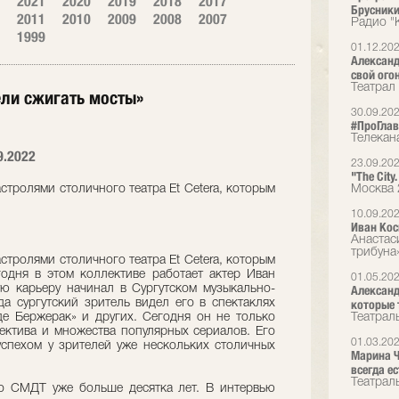
2021
2020
2019
2018
2017
Брусники
2011
2010
2009
2008
2007
Радио "
1999
01.12.20
Александ
свой ого
Театрал
ели сжигать мосты»
30.09.20
#ПроГлав
Телекан
9.2022
23.09.20
"The City
стролями столичного театра Et Cetera, которым
Москва 
10.09.20
Иван Кос
Анастас
трибуна
стролями столичного театра Et Cetera, которым
одня в этом коллективе работает актер Иван
01.05.20
ю карьеру начинал в Сургутском музыкально-
Александ
да сургутский зритель видел его в спектаклях
которые 
 де Бержерак» и других. Сегодня он не только
Театрал
лектива и множества популярных сериалов. Его
01.03.20
спехом у зрителей уже нескольких столичных
Марина Ч
всегда ес
Театрал
о СМДТ уже больше десятка лет. В интервью