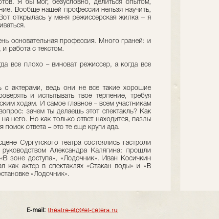
отов. Я бы мог, безусловно, делиться опытом,
ние. Вообще нашей профессии нельзя научить,
от открылась у меня режиссерская жилка – я
иваться.
чень основательная профессия. Много граней: и
 и работа с текстом.
да все плохо – виноват режиссер, а когда все
ь с актерами, ведь они не все такие хорошие
проверять и испытывать твое терпение, требуя
ким ходам. И самое главное – всем участникам
вопрос: зачем ты делаешь этот спектакль? Как
 на него. Но как только ответ находится, пазлы
я поиск ответа – это те еще круги ада.
сцене Сургутского театра состоялись гастроли
д руководством Александра Калягина: прошли
 «В зоне доступа», «Лодочник». Иван Косичкин
ал как актер в спектаклях «Стакан воды» и «В
постановке «Лодочник».
E-mail:
theatre-etc@et-cetera.ru