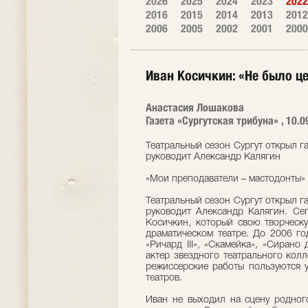
2026
2025
2024
2023
2022
2016
2015
2014
2013
2012
2006
2005
2002
2001
2000
Иван Косичкин: «Не было ц
Анастасия Лошакова
Газета «Сургутская трибуна» , 10.0
Театральный сезон Сургут открыл га
руководит Александр Калягин
«Мои преподаватели – мастодонты»
Театральный сезон Сургут открыл га
руководит Александр Калягин. Сег
Косичкин, который свою творческу
драматическом театре. До 2006 го
«Ричард III», «Скамейка», «Сирано
актер звездного театрального кол
режиссерские работы пользуются у
театров.
Иван не выходил на сцену родног