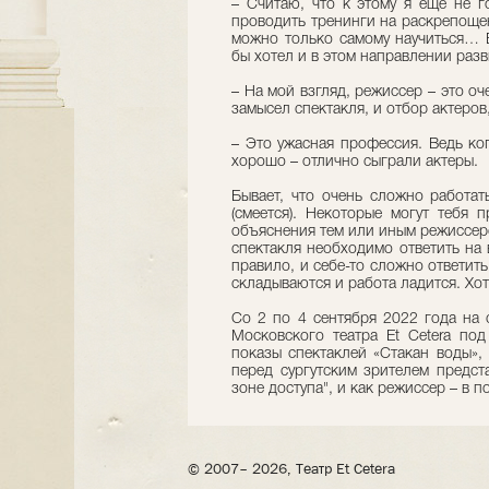
– Считаю, что к этому я еще не г
проводить тренинги на раскрепоще
можно только самому научиться… В
бы хотел и в этом направлении разв
– На мой взгляд, режиссер – это о
замысел спектакля, и отбор актеров,
– Это ужасная профессия. Ведь ког
хорошо – отлично сыграли актеры.
Бывает, что очень сложно работат
(смеется). Некоторые могут тебя 
объяснения тем или иным режиссерс
спектакля необходимо ответить на 
правило, и себе-то сложно ответить
складываются и работа ладится. Хот
Со 2 по 4 сентября 2022 года на 
Московского театра Et Cetera по
показы спектаклей «Стакан воды»,
перед сургутским зрителем предст
зоне доступа", и как режиссер – в 
© 2007– 2026, Театр Et Cetera