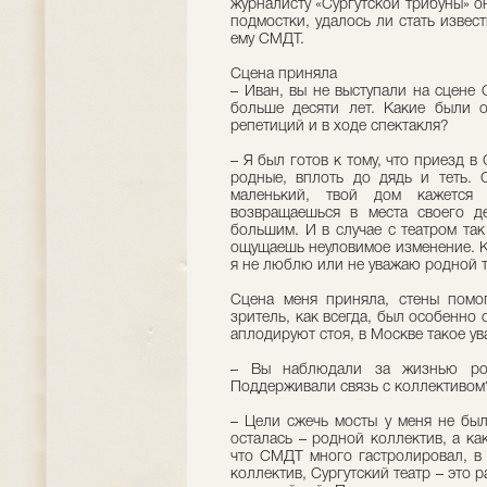
журналисту «Сургутской трибуны» о
подмостки, удалось ли стать извес
ему СМДТ.
Сцена приняла
– Иван, вы не выступали на сцене 
больше десяти лет. Какие были 
репетиций и в ходе спектакля?
– Я был готов к тому, что приезд в
родные, вплоть до дядь и теть. 
маленький, твой дом кажется
возвращаешься в места своего д
большим. И в случае с театром так
ощущаешь неуловимое изменение. Ка
я не люблю или не уважаю родной т
Сцена меня приняла, стены помог
зритель, как всегда, был особенно
аплодируют стоя, в Москве такое ув
– Вы наблюдали за жизнью родн
Поддерживали связь с коллективом
– Цели сжечь мосты у меня не был
осталась – родной коллектив, а к
что СМДТ много гастролировал, в 
коллектив, Сургутский театр – это