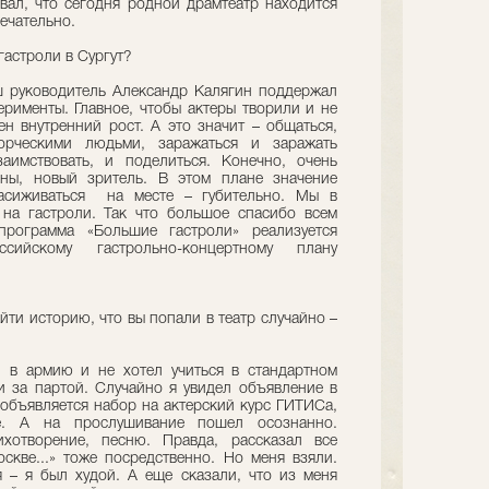
вал, что сегодня родной драмтеатр находится
амечательно.
гастроли в Сургут?
аш руководитель Александр Калягин поддержал
ерименты. Главное, чтобы актеры творили и не
ен внутренний рост. А это значит – общаться,
ворческими людьми, заражаться и заражать
аимствовать, и поделиться. Конечно, очень
ены, новый зритель. В этом плане значение
Засиживаться на месте – губительно. Мы в
на гастроли. Так что большое спасибо всем
программа «Большие гастроли» реализуется
сийскому гастрольно-концертному плану
йти историю, что вы попали в театр случайно –
?
и в армию и не хотел учиться в стандартном
и за партой. Случайно я увидел объявление в
 объявляется набор на актерский курс ГИТИСа,
е. А на прослушивание пошел осознанно.
ихотворение, песню. Правда, рассказал все
скве...» тоже посредственно. Но меня взяли.
 – я был худой. А еще сказали, что из меня