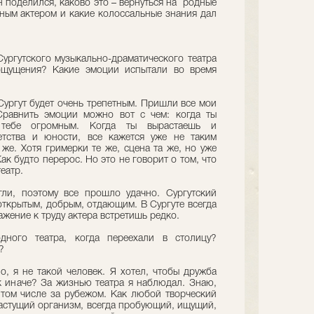
н поделился, каково это – вернуться на родные
тным актером и какие колоссальные знания дал
Сургутского музыкально-драматического театра
ощущения? Какие эмоции испытали во время
 Сургут будет очень трепетным. Пришли все мои
Сравнить эмоции можно вот с чем: когда ты
 тебе огромным. Когда ты вырастаешь и
етства и юности, все кажется уже не таким
 же. Хотя гримерки те же, сцена та же, но уже
к будто перерос. Но это не говорит о том, что
еатр.
ли, поэтому все прошло удачно. Сургутский
 открытым, добрым, отдающим. В Сургуте всегда
ажение к труду актера встретишь редко.
ого театра, когда переехали в столицу?
?
о, я не такой человек. Я хотел, чтобы дружба
ак иначе? За жизнью театра я наблюдал. Знаю,
том числе за рубежом. Как любой творческий
 растущий организм, всегда пробующий, ищущий,