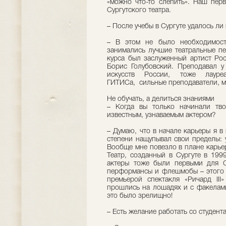
«можно что-то слепить». Наш перв
Сургутского театра.
– После учебы в Сургуте удалось л
– В этом не было необходимост
занимались лучшие театральные пе
курса был заслуженный артист Ро
Борис Голубовский. Преподавал у
искусств России, тоже лаур
ГИТИСа, сильные преподаватели, м
Не обучать, а делиться знаниями
– Когда вы только начинали тво
известным, узнаваемым актером?
– Думаю, что в начале карьеры я в
степени нащупывал свои пределы: 
Вообще мне повезло в плане карьер
Театр, созданный в Сургуте в 199
актеры тоже были первыми для С
перформансы и флешмобы – этого д
премьерой спектакля «Ричард II
прошлись на лошадях и с факелами
это было зрелищно!
– Есть желание работать со студент