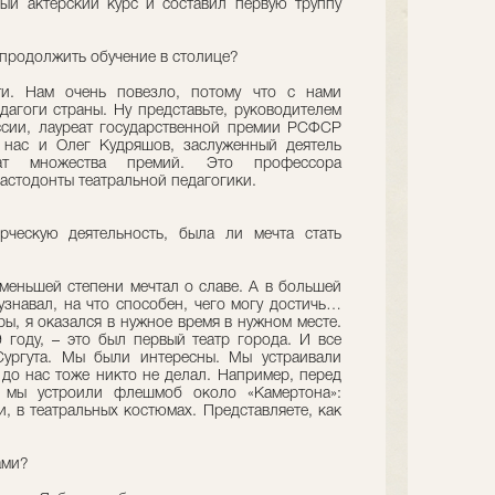
ый актерский курс и составил первую труппу
и продолжить обучение в столице?
и. Нам очень повезло, потому что с нами
дагоги страны. Ну представьте, руководителем
ссии, лауреат государственной премии РСФСР
 нас и Олег Кудряшов, заслуженный деятель
еат множества премий. Это профессора
астодонты театральной педагогики.
рческую деятельность, была ли мечта стать
 меньшей степени мечтал о славе. А в большей
узнавал, на что способен, чего могу достичь…
ы, я оказался в нужное время в нужном месте.
9 году, – это был первый театр города. И все
ургута. Мы были интересны. Мы устраивали
о нас тоже никто не делал. Например, перед
I» мы устроили флешмоб около «Камертона»:
, в театральных костюмах. Представляете, как
ами?