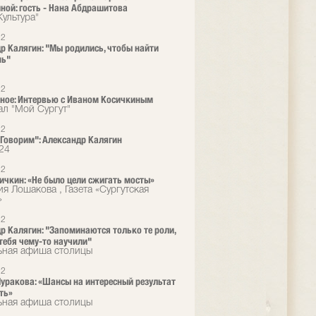
ной: гость - Нана Абдрашитова
Культура"
22
р Калягин: "Мы родились, чтобы найти
нь"
22
ное: Интервью с Иваном Косичкиным
ал "Мой Сургут"
22
. Говорим": Александр Калягин
24
22
ичкин: «Не было цели сжигать мосты»
ия Лошакова , Газета «Сургутская
»
22
р Калягин: "Запоминаются только те роли,
тебя чему-то научили"
ьная афиша столицы
22
уракова: «Шансы на интересный результат
ть»
ьная афиша столицы