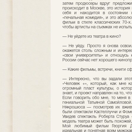
затем продюсеры вдруг предложи
происходит в Москве, это история
себя и находится в состоянии 
«печальная комедия», и это абсол
фильм в стиле классических 70-х
чтобы артисты на съемках не испыт
— Не уйдете из театра в кино?
— Не уйду. Просто я снова освоил
окажется столь сложным и интерес
«свои университеты» и отношусь 
России сейчас нет хорошего кинопро
— Какие фильмы, встречи, книги с
— Интересно, что вы задали это
«Человек +», который, как мне к
огромный пласт культуры, о кот
знает, и проект направлен на то, чт
Если говорить обо мне, то меня в
гениальной Татьяной Самойловой
Някрошюса — посмотрев их вживу
были спектакли Кастеллуччи и Фом
Увидев спектакль Роберта Стуруа 
модель театра может быть похожей,
Мой любимый фильм Георгия Д
идеальная и понятная всем мужска