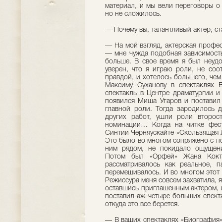
материал, и мы вели переговоры о
но не сложилось.
— Почему вы, талантливый актер, с
— На мой взгляд, актерская профес
— мне чужда подобная зависимость,
больше. В свое время я был неудо
уверен, что я играю роли, не соо
правдой, и хотелось большего, че
Максиму Суханову в спектаклях В
спектакль в Центре драматургии и
появился Миша Угаров и поставил
главной роли. Тогда зародилось 
других работ, ушли роли второст
номинации… Когда на читке фес
Синтии Черняускайте «Скользящая Л
Это было во многом сопряжено с пот
ним рядом, не покидало ощущение
Потом был «Орфей» Жана Кокто 
рассматривалось как реальное, 
перемешивалось. И во многом этот
Режиссура меня совсем захватила, я
оставшись приглашенным актером, 
поставил аж четыре больших спект
откуда это все берется.
— В ваших спектаклях «Биография»,