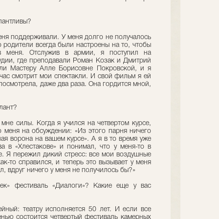
алантливы?
еня поддерживали. У меня долго не получалось
 родители всегда были настроены на то, чтобы
в меня. Отслужив в армии, я поступил на
дии, где преподавали Роман Козак и Дмитрий
ли Мастеру Алле Борисовне Покровской, и я
йчас смотрит мои спектакли. И свой фильм я ей
посмотрела, даже два раза. Она гордится мной,
алант?
мне силы. Когда я учился на четвертом курсе,
о меня на обсуждении: «Из этого парня ничего
ая ворона на вашем курсе». А я в то время уже
 в «Хлестакове» и понимал, что у меня-то в
е. Я пережил дикий стресс: все мои воздушные
ак-то справился, и теперь это вызывает у меня
ал, вдруг ничего у меня не получилось бы?»
ек» фестиваль «Диалоги»? Какие еще у вас
ный: театру исполняется 50 лет. И если все
енью состоится четвертый фестиваль камерных