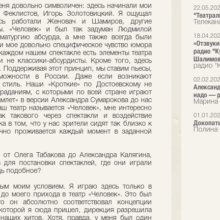
еня довольно символичен: здесь начинали мои
22.05.20
р Феклистов, Игорь Золотовицкий. Я ощущал
"Театрал
есь работали Женовач и Шамиров, другие
Телекан
ты. «Человек» и был так задуман Людмилой
18.04.20
аматургию абсурда, а мне также всегда были
«Отзвуки
 и мое довольно специфическое чувство юмора
радио "К
 каждом нашем спектакле есть элементы театра
Шалимов
и не классики-абсурдисты. Кроме того, здесь
радио "
. Поддерживая этот принцип, мы ставим пьесы,
ожности в России. Даже если возникают
02.02.20
й стиль. Наши «Кроткие» по Достоевскому не
Александ
раданиям, с которыми по всей стране играют
надо — р
амлет» в версии Александра Сумарокова до нас
Марина 
аш театр называется «Человек», мне интересно
ак такового через спектакли и воздействие
01.01.20
Докопать
а в том, что у нас зрители сидят так близко к
Полина 
точно проживается каждый момент в заданной
, от Олега Табакова до Александра Калягина,
 для постановки спектаклей, где они играли
удь подобное?
ым моим условием. Я играю здесь только в
 до моего прихода в театр «Человек». Это был
то он абсолютно соответствовал концепции
 которой я сюда пришел, дирекция разрешила
 наших хитов. Хотя, правда, у меня был один