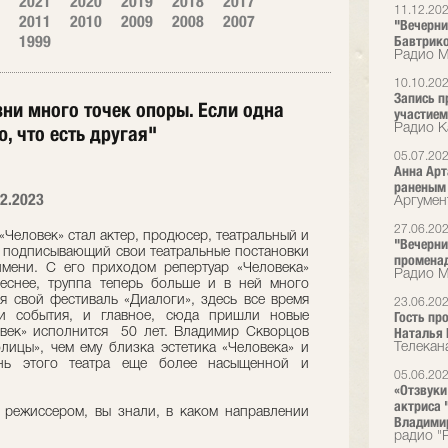
2021
2020
2019
2018
2017
11.12.20
2011
2010
2009
2008
2007
"Вечерни
1999
Бавтрик
Радио 
10.10.20
Запись п
ни много точек опоры. Если одна
участием
, что есть другая"
Радио К
05.07.20
Анна Арт
раненым 
2.2023
Аргумен
27.06.20
«Человек» стал актер, продюсер, театральный и
"Вечерни
 подписывающий свои театральные постановки
променад 
мени. С его приходом репертуар «Человека»
Радио 
еснее, труппа теперь больше и в ней много
ся свой фестиваль «Диалоги», здесь все время
23.06.20
Гость пр
 и события, и главное, сюда пришли новые
Наталья 
овек» исполнится 50 лет. Владимир Скворцов
Телекан
лицы», чем ему близка эстетика «Человека» и
нь этого театра еще более насыщенной и
05.06.20
«Отзвуки
актриса "
 режиссером, вы знали, в каком направлении
Владими
радио "