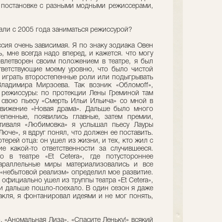
 постановке с разными модными режиссерами,
тали с 2005 года заниматься режиссурой?
сия очень зависимая. Я по знаку зодиака Овен
 мне всегда надо вперед, и кажется. что могу
влетворен своим положением в театре, я был
тветствующие моему уровню, что было чистой
м играть второстепенные роли или подыгрывать
ладимира Мирзоева. Так возник «Обломoff»,
 режиссуры: по протекции Лены Греминой там
 свою пьесу «Смерть Ильи Ильича» со мной в
движение «Новая драма». Дальше было много
епенные, появились главные, затем премии,
тиваля «Любимовка» я услышал пьесу Лауры
юче», я вдруг понял, что должен ее поставить.
ерей отца: он ушел из жизни, и тех, кто жил с
 какой-то ответственности за случившееся.
в театре «Et Cetera», где потустороннее
параллельные миры материализовались и все
 «небытовой реализм» определил мое развитие.
 официально ушел из труппы театра «Et Cetera»,
и дальше пошло-поехало. В один сезон я даже
акля, я фонтанировал идеями и не мог понять,
 «Аномальная Лиза», «Спасите Леньку!» всякий