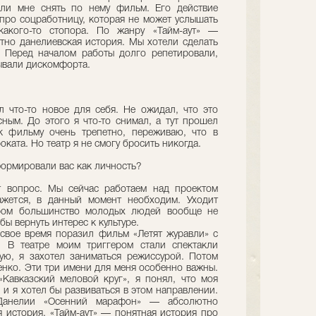
ли мне снять по нему фильм. Его действие
 про соцработницу, которая не может услышать
какого-то стопора. По жанру «Тайм-аут» —
ютно данелиевская история. Мы хотели сделать
. Перед началом работы долго репетировали,
ывали дискомфорта.
 что-то новое для себя. Не ожидал, что это
ным. До этого я что-то снимал, а тут прошел
к фильму очень трепетно, переживаю, что в
ката. Но театр я не смогу бросить никогда.
формировали вас как личность?
т вопрос. Мы сейчас работаем над проектом
ажется, в данный момент необходим. Уходит
ором большинство молодых людей вообще не
обы вернуть интерес к культуре.
 свое время поразил фильм «Летят журавли» с
. В театре моим триггером стали спектакли
ю, я захотел заниматься режиссурой. Потом
енко. Эти три имени для меня особенно важны.
«Кавказский меловой круг», я понял, что моя
 и я хотел бы развиваться в этом направлении.
анелии «Осенний марафон» — абсолютно
я история. «Тайм-аут» — понятная история про