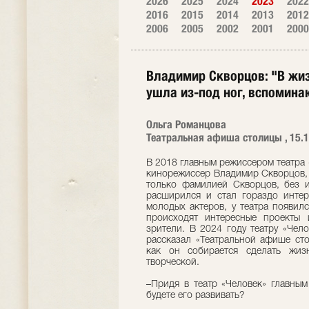
2026
2025
2024
2023
2022
2016
2015
2014
2013
2012
2006
2005
2002
2001
2000
Владимир Скворцов: "В жиз
ушла из-под ног, вспоминаю
Ольга Романцова
Театральная афиша столицы , 15.1
В 2018 главным режиссером театра 
кинорежиссер Владимир Скворцов,
только фамилией Скворцов, без и
расширился и стал гораздо интер
молодых актеров, у театра появил
происходят интересные проекты
зрители. В 2024 году театру «Чел
рассказал «Театральной афише сто
как он собирается сделать жиз
творческой.
–Придя в театр «Человек» главным
будете его развивать?