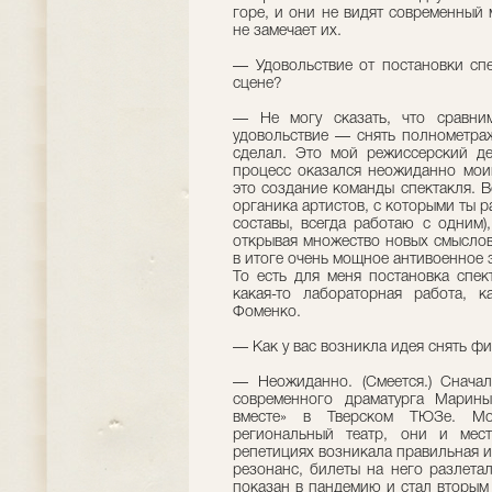
горе, и они не видят современный м
не замечает их.
— Удовольствие от постановки спе
сцене?
— Не могу сказать, что сравним
удовольствие — снять полнометра
сделал. Это мой режиссерский деб
процесс оказался неожиданно моим
это создание команды спектакля. 
органика артистов, с которыми ты 
составы, всегда работаю с одним)
открывая множество новых смыслов
в итоге очень мощное антивоенное 
То есть для меня постановка спек
какая-то лабораторная работа, 
Фоменко.
— Как у вас возникла идея снять ф
— Неожиданно. (Смеется.) Сначал
современного драматурга Марин
вместе» в Тверском ТЮЗе. Мо
региональный театр, они и мес
репетициях возникала правильная и
резонанс, билеты на него разлета
показан в пандемию и стал вторым