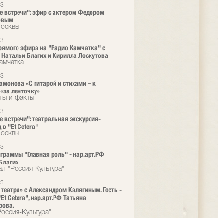
23
е встречи": эфир с актером Федором
овым
Москвы
23
рямого эфира на "Радио Камчатка" с
 Натальи Благих и Кирилла Лоскутова
амчатка
23
амонова «С гитарой и стихами – к
«за ленточку»
ты и факты
23
е встречи": театральная экскурсия-
в "Et Cetera"
Москвы
23
ограммы "Главная роль" - нар.арт.РФ
Благих
ал "Россия-Культура"
23
 театра» с Александром Калягиным. Гость -
Et Cetera", нар.арт.РФ Татьяна
рова.
Россия-Культура"