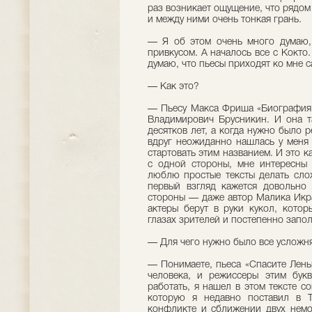
раз возникает ощущение, что рядом
и между ними очень тонкая грань.
— Я об этом очень много думаю,
привкусом. А началось все с Кокто
думаю, что пьесы приходят ко мне с
— Как это?
— Пьесу Макса Фриша «Биография»
Владимирович Брусникин. И она т
десятков лет, а когда нужно было р
вдруг неожиданно нашлась у меня
стартовать этим названием. И это к
с одной стороны, мне интересны
люблю простые тексты делать слож
первый взгляд кажется довольно 
стороны — даже автор Малика Икра
актеры берут в руки кукол, кото
глазах зрителей и постепенно запо
— Для чего нужно было все усложн
— Понимаете, пьеса «Спасите Лень
человека, и режиссеры этим бук
работать, я нашел в этом тексте 
которую я недавно поставил в Т
конфликте и сближении двух немо