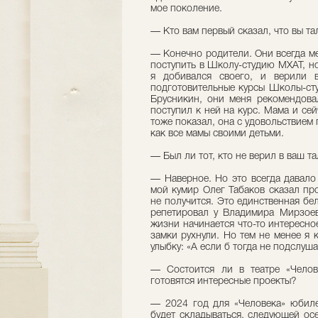
мое поколение.
— Кто вам первый сказал, что вы т
— Конечно родители. Они всегда м
поступить в Школу-студию МХАТ, но
я добивался своего, и верили 
подготовительные курсы Школы-сту
Брусникин, они меня рекомендова
поступил к ней на курс. Мама и се
тоже показал, она с удовольствием 
как все мамы своими детьми.
— Был ли тот, кто не верил в ваш т
— Наверное. Но это всегда давало 
мой кумир Олег Табаков сказал пр
не получится. Это единственная бел
репетировал у Владимира Мирзоева
жизни начинается что-то интересно
замки рухнули. Но тем не менее я к
улыбку: «А если б тогда не подслуш
— Состоится ли в театре «Челов
готовятся интересные проекты?
— 2024 год для «Человека» юбилей
будет складываться, следующей ос