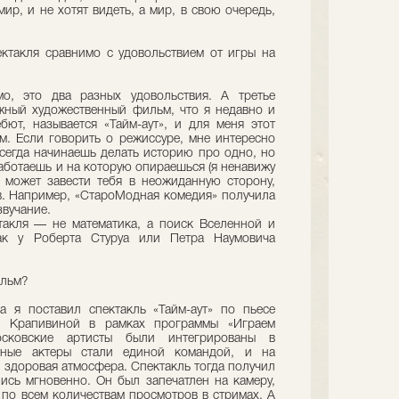
ир, и не хотят видеть, а мир, в свою очередь,
ктакля сравнимо с удовольствием от игры на
о, это два разных удовольствия. А третье
жный художественный фильм, что я недавно и
ют, называется «Тайм-аут», и для меня этот
. Если говорить о режиссуре, мне интересно
Всегда начинаешь делать историю про одно, но
работаешь и на которую опираешься (я ненавижу
, может завести тебя в неожиданную сторону,
. Например, «СтароМодная комедия» получила
звучание.
так­ля — не математика, а поиск Вселенной и
как у Роберта Стуруа или Петра Наумовича
ильм?
а я поставил спектакль «Тайм-аут» по пьесе
ы Крапивиной в рамках прог­раммы «Играем
сковские артисты были интегрированы в
тные актеры стали единой командой, и на
 здоровая атмосфера. Спектакль тогда получил
лись мгновенно. Он был запечатлен на камеру,
 по всем количествам просмотров в стримах. А