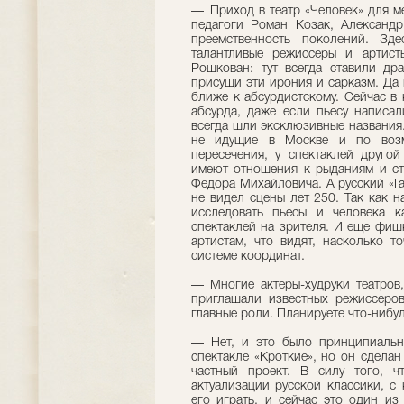
— Приход в театр «Человек» для м
педагоги Роман Козак, Александ
преемственность поколений. Зд
талантливые режиссеры и артис
Рошкован: тут всегда ставили др
присущи эти ирония и сарказм. Да
ближе к абсурдистскому. Сейчас в
абсурда, даже если пьесу написал
всегда шли эксклюзивные названия
не идущие в Москве и по возм
пересечения, у спектаклей друго
имеют отношения к рыданиям и ст
Федора Михайловича. А русский «Г
не видел сцены лет 250. Так как н
исследовать пьесы и человека к
спектаклей на зрителя. И еще фишк
артистам, что видят, насколько 
системе координат.
— Многие актеры-худруки теат­ров
приглашали известных режиссеров
главные роли. Планируете что-ниб
— Нет, и это было принципиальн
спектакле «Кроткие», но он сделан
частный проект. В силу того, ч
актуализации русской классики, с
его играть, и сейчас это один из