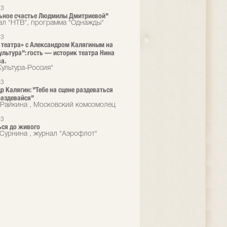
23
ьное счастье Людмилы Дмитриевой"
ал "НТВ", программа "Однажды"
23
 театра» с Александром Калягиным на
ультура": гость — историк театра Нина
а.
Культура-Россия"
23
р Калягин: "Тебе на сцене раздеваться
аздевайся"
Райкина , Московский комсомолец
23
ся до живого
Сурнина , журнал "Аэрофлот"