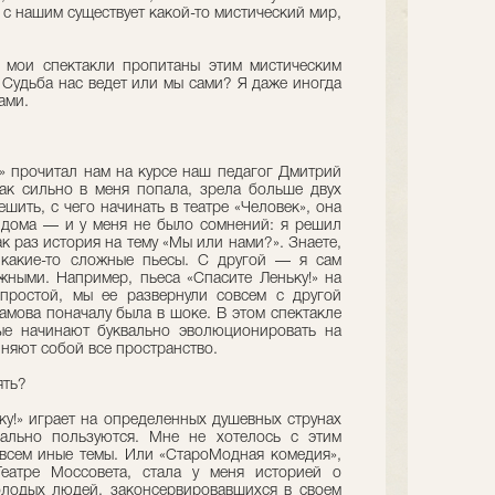
 с нашим существует какой-то мистический мир,
 мои спектакли пропитаны этим мистическим
. Судьба нас ведет или мы сами? Я даже иногда
ами.
 прочитал нам на курсе наш педагог Дмитрий
ак сильно в меня попала, зрела больше двух
ешить, с чего начинать в театре «Человек», она
 дома — и у меня не было сомнений: я решил
ак раз история на тему «Мы или нами?». Знаете,
 какие-то сложные пьесы. С другой — я сам
ными. Например, пьеса «Спасите Леньку!» на
простой, мы ее развернули совсем с другой
мова поначалу была в шоке. В этом спектакле
рые начинают буквально эволюционировать на
лняют собой все пространство.
ять?
ку!» играет на определенных душевных струнах
вально пользуются. Мне не хотелось с этим
совсем иные темы. Или «СтароМодная комедия»,
еатре Моссовета, стала у меня историей о
лодых людей, законсервировавшихся в своем