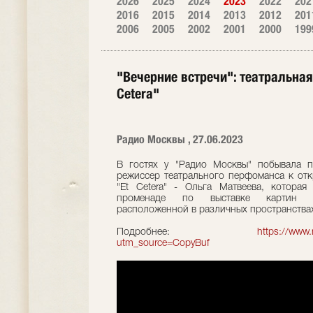
2026
2025
2024
2023
2022
202
2016
2015
2014
2013
2012
201
2006
2005
2002
2001
2000
199
"Вечерние встречи": театральная
Cetera"
Радио Москвы , 27.06.2023
В гостях у "Радио Москвы" побывала п
режиссер театрального перфоманса к отк
"Et Cetera" - Ольга Матвеева, которая
променаде по выставке картин юн
расположенной в различных пространствах 
Подробнее:
https://www
utm_source=CopyBuf