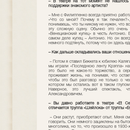
– В театре на тот момент не нашлось
поддержки знакомого артиста?
– Мне с Филиппенко всегда приятно работ
«Что со мной? Почему я так печален?»,
понимаешь, что ты никому не нужен, что вс
эту сложную сцену. Обычно это очень 
«Венецианский купец» в честь Антонио. 
самом деле купец – Антонио. Но он всег
немного подтянуть, потому что он здесь е
– Как дальше складывались ваши отношения
– Потом я ставил Беккета к юбилею Каляги
мы играли «Последнюю ленту Крэппа» на 
это было не какое-то торжество, а сер
проживает жизнь, на понимая, что остае
чтобы это был разговор не только о че
котором мы остались вот в таком глупом
Наверное, это лучший спектакль, 
Александровичем.
– Вы давно работаете в театре «Et Cet
отличается труппа «Шейлока» от труппы «Б
– Они растут, приобретают опыт. Меня см
говорить. Они немного зациклены на быто
многолика, но то, что произошло в 1930-