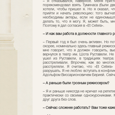
– Я отказывался, наверное. Меня пригл
порекомендовал взять Туминаса (были две
хотели, чтобы пришел я. Но я сказал, чт
прийти и начать революцию: того выгнат
необходимы актеры, если не единомышле
делать то, что я могу. Я, может быть, мн
Поэтому я дал согласия в «Et Cetera».
– И как вам работа в должности главного 
– Первый год я был очень активен. Но по
скорее, номинально здесь главный режисс
мне говорит, что я должен говорить, выс
вернулся в театр им. Шота Руставели. Не
ушел из Руставели, в традициях театра
расстреливали. Впрочем, как во многих
расстреляли. Я считаю, что «Et Cetera»
разрушать. Я не люблю вступать в конфлик
Адольфом Виссарионовичем Берией. Сейчас
– А раньше были грозным режиссером?
– Я и раньше никогда не кричал на репети
практически со своими однокурсниками.
друг друга без слов.
– Сейчас сложнее работать? Вам тоже каже