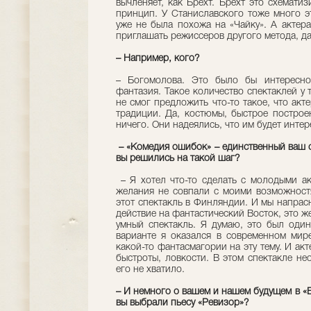
вычленяет, как Брехт. Брехт это схематиз
принцип. У Станиславского тоже много э
уже не была похожа на «Чайку». А актера
приглашать режиссеров другого метода, да
– Например, кого?
– Богомолова. Это было бы интересно
фантазия. Такое количество спектаклей у
не смог предложить что-то такое, что акт
традиции. Да, костюмы, быстрое построе
ничего. Они надеялись, что им будет интере
– «Комедия ошибок» – единственный ваш сп
вы решились на такой шаг?
– Я хотел что-то сделать с молодыми ак
желания не совпали с моими возможност
этот спектакль в Финляндии. И мы напрас
действие на фантастический Восток, это ж
умный спектакль. Я думаю, это был один
варианте я оказался в современном мире
какой-то фантасмагории на эту тему. И ак
быстроты, ловкости. В этом спектакле не
его не хватило.
– И немного о вашем и нашем будущем в «E
вы выбрали пьесу «Ревизор»?