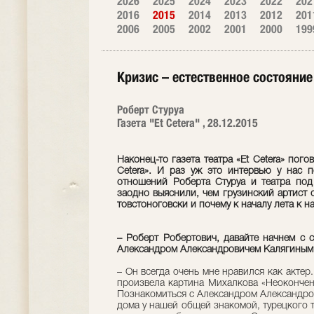
2026
2025
2024
2023
2022
202
2016
2015
2014
2013
2012
201
2006
2005
2002
2001
2000
199
Кризис – естественное состояние
Роберт Стуруа
Газета "Et Cetera" , 28.12.2015
Наконец-то газета театра «Et Cetera» пог
Cetera». И раз уж это интервью у нас 
отношений Роберта Стуруа и театра под
заодно выяснили, чем грузинский артист о
товстоноговски и почему к началу лета к н
– Роберт Робертович, давайте начнем с 
Александром Александровичем Калягиным
– Он всегда очень мне нравился как актер
произвела картина Михалкова «Неокончен
Познакомиться с Александром Александров
дома у нашей общей знакомой, турецкого т