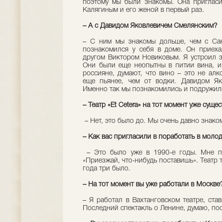
поэтому мы были знакомы. Она пригласил
Калягиным и его женой в первый раз.
– А с Давидом Яковлевичем Смелянским?
– С ним мы знакомы дольше, чем с Са
познакомился у себя в доме. Он приех
другом Виктором Новиковым. Я устроил з
Они были еще неопытны в питии вина, и 
россияне, думают, что вино – это не ал
еще пьянее, чем от водки. Давидом Як
Именно так мы познакомились и подружил
– Театр «Et Cetera» на тот момент уже суще
– Нет, это было до. Мы очень давно знако
– Как вас пригласили в поработать в молодо
– Это было уже в 1990-е годы. Мне по
«Приезжай, что-нибудь поставишь». Театр т
года три было.
– На тот момент вы уже работали в Москве
– Я работал в Вахтанговском театре, ста
Последний спектакль о Ленине, думаю, пос