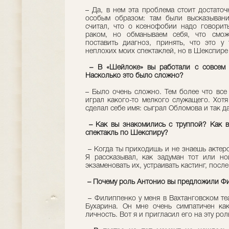
– Да, в нем эта проблема стоит достато
особым образом: там были высказывани
считал, что о ксенофобии надо говорит
раком, но обманываем себя, что смож
поставить диагноз, принять, что это у
неплохих моих спектаклей, но в Шекспире
– В «Шейлоке» вы работали с совсем не
Насколько это было сложно?
– Было очень сложно. Тем более что все
играл какого-то мелкого служащего. Хот
сделал себе имя: сыграл Обломова и так д
– Как вы знакомились с труппой? Как в
спектакль по Шекспиру?
– Когда ты приходишь и не знаешь актеров
Я рассказывал, как задуман тот или но
экзаменовать их, устраивать кастинг, посл
– Почему роль Антонио вы предложили Ф
– Филиппенко у меня в Вахтанговском теа
Бухарина. Он мне очень симпатичен как
личность. Вот я и пригласил его на эту рол