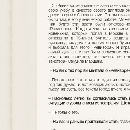
– С «Ревизором» у меня связана очень лю
свою учебу, в качестве своего диплома о
двери в храм с барельефами. Потом оказал
были там, в его ученической работе. Может
Как будто эти врата были откровени
«Ревизором». Когда я учился в восьмом
новенький, который попал в Москве в
отправили в Тбилиси. Учитель решила
сумасшедших домах и тюрьмах способу исп
и выбрала для этого «Ревизора». Я игра
самый хулиган. У нас были серьезные реп
акта, стало понятно, что ничего не по
Твистера» Самуила Маршака.
– Но вы с тех пор вы мечтали о «Ревизоре»
– Просто, мне кажется, это один из посл
год так думаю, и вот возвращаюсь к исто
пьесу наизусть, все тексты Городничего я м
– Насколько легко вы согласились стать 
ситуации с увольнением из театра им. Шот
– Не только это.
– Но вас и раньше приглашали стать главн