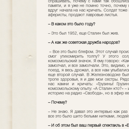
спрашивать, почему с нами так обошлис
памяти, и я уже не помню точно, почему 
вдруг начала на нас кричать. Солдат тоже 
аферисты, продают лавровые листья.
– В каком это было году?
– Это был 1952, еще Сталин был жив.
– А как же советская дружба народов?
– Все это было блефом. Этот случай произ
смог утихомирить толпу? У этого сол
комсомольский значок. Я ему говорю: «Ка
замолчал, и все замолчали. Это, видимо, 
поезд, я весь дрожал, а все нам улыбалис
еще второй случай. В Железноводске был
тропе здоровья, я и две мои сестры. Ряд
нас камни и кричать: «Грузины! Грузи
комсомольскому опыту: «А Сталин кто?» – и
историю на радио «Свобода», но в эфир ее
– Почему?
– Не знаю. Я давал это интервью как раз
все это было шито белыми нитками, людей
– И об этом был ваш первый спектакль в «Et