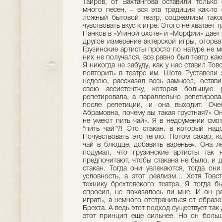
Таиров, от Вахтангова оставили только 
много песен, – вся эта традиция как-то
ложный бытовой театр, соцреализм тако
чувствовать вкус к игре. Этого не хватает 
Панков в «Утиной охоте» и «Морфии» дает
другое измерение актерской игры, оторват
Грузинские артисты просто по натуре не 
них не получался, все равно был театр как
Я никогда не забуду, как у нас ставил То
повторить в театре им. Шота Руставели 
неделю, рассказал весь замысел, остав
свою ассистентку, которая большую
репетировала, а параллельно репетиров
после репетиции, и она выходит. Оче
Абрамовна, почему вы такая грустная?» Он
не умеют пить чай». Я в недоумении смот
“пить чай”?! Это стакан, в который над
Почувствовать это тепло. Потом сахар, к
чай в блюдце, добавить варенье». Она л
подумал, что грузинские артисты так 
предпочитают, чтобы стакана не было, и д
стакан. Тогда они увлекаются, тогда он
условность, а этот реализм… Хотя Товс
технику брехтовского театра. Я тогда 
спросил, не показалось ли мне. И он ра
играть, а немного отстраниться от образ
Брехта. А ведь этот подход существует так
этот принцип еще сильнее. Но он больш