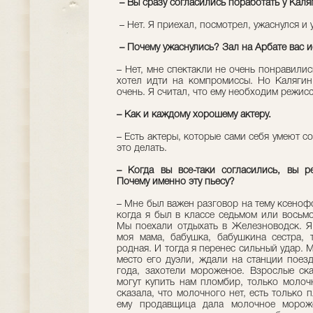
– Вы сразу согласились поработать у Каля
– Нет. Я приехал, посмотрел, ужаснулся и 
– Почему ужаснулись? Зал на Арбате вас и
– Нет, мне спектакли не очень понравилис
хотел идти на компромиссы. Но Калягин 
очень. Я считал, что ему необходим режисс
– Как и каждому хорошему актеру.
– Есть актеры, которые сами себя умеют с
это делать.
– Когда вы все-таки согласились, вы р
Почему именно эту пьесу?
– Мне был важен разговор на тему ксенофо
когда я был в классе седьмом или восьм
Мы поехали отдыхать в Железноводск. Я
моя мама, бабушка, бабушкина сестра, 
родная. И тогда я перенес сильный удар. 
место его дуэли, ждали на станции поез
года, захотели мороженое. Взрослые ска
могут купить нам пломбир, только моло
сказала, что молочного нет, есть только 
ему продавщица дала молочное морож