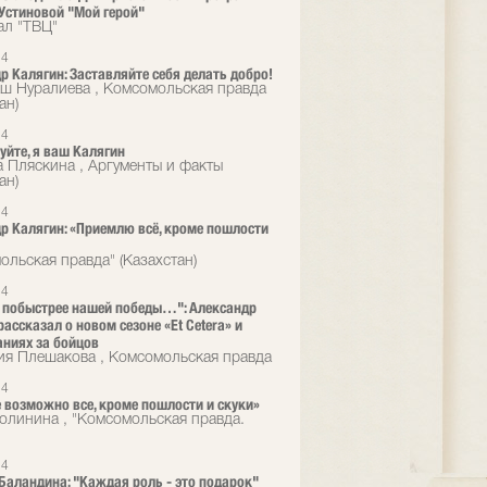
Устиновой "Мой герой"
ал "ТВЦ"
24
р Калягин: Заставляйте себя делать добро!
ш Нуралиева , Комсомольская правда
ан)
24
уйте, я ваш Калягин
 Пляскина , Аргументы и факты
ан)
24
р Калягин: «Приемлю всё, кроме пошлости
ольская правда" (Казахстан)
24
 побыстрее нашей победы…": Александр
рассказал о новом сезоне «Et Cetera» и
ниях за бойцов
ия Плешакова , Комсомольская правда
24
е возможно все, кроме пошлости и скуки»
олинина , "Комсомольская правда.
24
Баландина: "Каждая роль - это подарок"