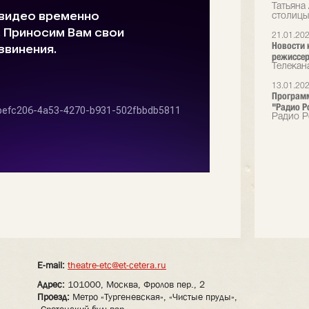
Татьяна
столицы
21.01.20
Новости 
режиссер
Телекан
13.01.20
Программ
"Радио Р
Радио Р
E-mail:
theatre-etc@et-cetera.ru
Адрес:
101000, Москва, Фролов пер., 2
Проезд:
Метро «Тургеневская», «Чистые пруды»,