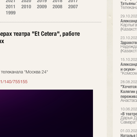
2021
2020
2019
2018
2017
Татьяны 
2011
2010
2009
2008
2007
Телекан
1999
29.10.20
Александ
Карлыга
(Казахст
рах театра "Et Cetera", работе
23.10.20
ях
Здравств
Надежда
(Казахст
15.10.20
Александ
и скуки»
телеканала "Москва 24"
"Комсом
s1/140/755155
28.08.20
"Хочется
Калягин 
пережива
Анастас
10.06.20
«В театр
Дарья Д
Самара"
01.03.20
Наталья 