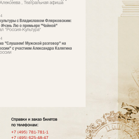
 Алексеева , Театральная афиша
24
культуры с Владиславом Флярковским:
 Ичэнь Лю о премьере "Чайной"
ал "Россия-Культура"
24
а "Слушаем! Мужской раз­говор" на
оссии" с уч­астием Александра Ка­лягина
оссии
Справки и заказ билетов
по телефонам:
+7 (495) 781-781-1
+7 (495) 625-48-47