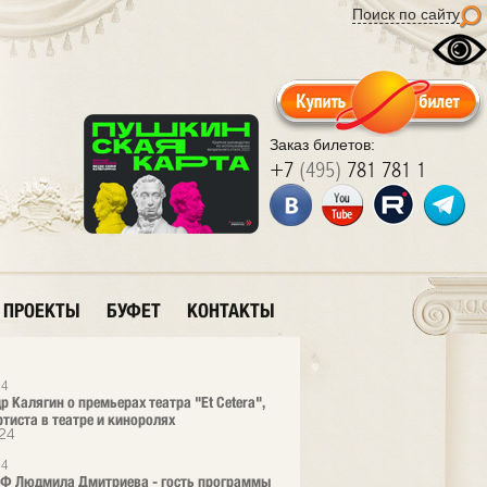
Поиск по сайту
Заказ билетов:
+7
(495)
781 781 1
ПРОЕКТЫ
БУФЕТ
КОНТАКТЫ
24
р Калягин о премьерах театра "Et Cetera",
ртиста в театре и киноролях
24
24
РФ Людмила Дмитриева - гость программы