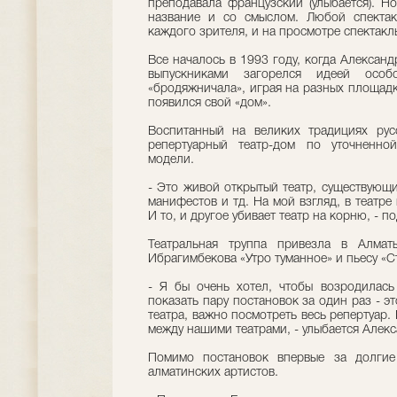
преподавала французский (улыбается). Н
название и со смыслом. Любой спектак
каждого зрителя, и на просмотре спектакль
Все началось в 1993 году, когда Алексан
выпускниками загорелся идеей особ
«бродяжничала», играя на разных площадк
появился свой «дом».
Воспитанный на великих традициях русс
репертуарный театр-дом по уточненно
модели.
- Это живой открытый театр, существующи
манифестов и тд. На мой взгляд, в театре
И то, и другое убивает театр на корню, - 
Театральная труппа привезла в Алмат
Ибрагимбекова «Утро туманное» и пьесу «
- Я бы очень хотел, чтобы возродилась
показать пару постановок за один раз - э
театра, важно посмотреть весь репертуар.
между нашими театрами, - улыбается Алек
Помимо постановок впервые за долгие
алматинских артистов.