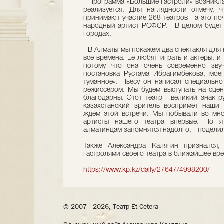
- Программа «Большие гастроли» возникла
реализуется. Для наглядности отмечу, 
принимают участие 268 театров - а это по
народный артист РСФСР. - В целом будет
городах.
- В Алматы мы покажем два спектакля для 
все времена. Ее любят играть и актеры, и
потому что она очень современно зву
постановка Рустама Ибрагимбекова, мое
туманное». Пьесу он написал специально
режиссером. Мы будем выступать на сцен
благодарны. Этот театр - великий знак р
казахстанский зритель воспримет наши
ждем этой встречи. Мы побывали во мног
артисты нашего театра впервые. Но я
алматинцам запомнятся надолго, - поделил
Также Александра Калягин признался,
гастролями своего театра в ближайшее вре
https://www.kp.kz/daily/27647/4998200/
© 2007– 2026, Театр Et Cetera