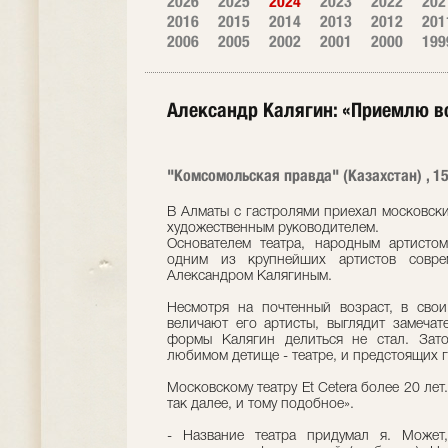
2026
2025
2024
2023
2022
202
2016
2015
2014
2013
2012
201
2006
2005
2002
2001
2000
199
Александр Калягин: «Приемлю вс
"Комсомольская правда" (Казахстан) , 15
В Алматы с гастролями приехал московский
художественным руководителем.
Основателем театра, народным артисто
одним из крупнейших артистов совре
Александром Калягиным.
Несмотря на почтенный возраст, в сво
величают его артисты, выглядит замеча
формы Калягин делиться не стал. Зато
любимом детище - театре, и предстоящих г
Московскому театру Et Cetera более 20 лет
так далее, и тому подобное».
- Название театра придумал я. Может