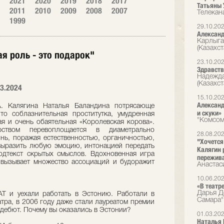
2021
2020
2019
2018
2017
Татьяны 
2011
2010
2009
2008
2007
Телекан
1999
29.10.20
Александ
Карлыга
(Казахст
я роль - это подарок"
23.10.20
Здравств
Надежда
(Казахст
3.2024
15.10.20
Александ
 А. Калягина Наталья Баландина потрясающе
и скуки»
о соблазнительная проститутка, умудренная
"Комсом
ая и очень обаятельная «Королевская корова».
ством перевоплощается в диаметрально
28.08.20
нь, поражая естественностью, органичностью,
"Хочется
выразить любую эмоцию, интонацией передать
Калягин 
одтекст скрытых смыслов. Вдохновенная игра
пережива
 вызывает множество ассоциаций и будоражит
Анастас
10.06.20
«В театр
Дарья Д
Т и уехали работать в Эстонию. Работали в
Самара"
т­ра, в 2006 году даже стали лауреатом премии
дебют. Почему вы оказались в Эстонии?
01.03.20
Наталья 