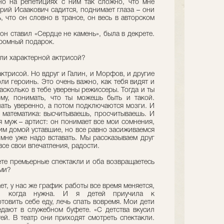
но на репетициях с ним так сложно, что мне
горий Исаакович садится, поднимает глаза – они
, что он словно в трансе, он весь в авторском
он ставил «Сердце не камень», была в декрете.
огромный подарок.
или характерной актрисой?
актрисой. Но вдруг и Галин, и Морфов, и другие
ли героинь. Это очень важно, как тебя видят и
асколько в тебе уверены режиссеры. Тогда и ты
му, понимать, что ты можешь быть и такой.
ать уверенно, а потом подключаются мозги. И
я математика: высчитываешь, просчитываешь. И
я муж – артист: он понимает все мои сомнения,
им домой уставшие, но все равно засиживаемся
ь мне уже надо вставать. Мы рассказываем друг
все свои впечатления, радости.
ете премьерные спектакли и оба возвращаетесь
ьми?
ает, у нас же график работы все время меняется,
я, когда нужна. И я детей приучила к
товить себе еду, лечь спать вовремя. Мои дети
едают в служебном буфете. «С детства вкусил
тей. В театр они приходят смотреть спектакли.