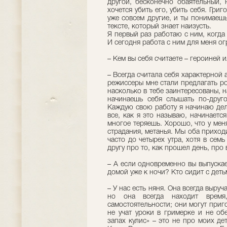
другой, бесконечно обаятельный, 
хочется убить его, убить себя. Гри
уже совсем другие, и ты понимаешь
тексте, который знает наизусть.
Я первый раз работаю с ним, когда 
И сегодня работа с ним для меня 
– Кем вы себя считаете – героиней 
– Всегда считала себя характерной 
режиссеры мне стали предлагать ро
насколько в тебе заинтересованы, н
начинаешь себя слышать по-друго
Каждую свою работу я начинаю дел
все, как я это называю, начинаетс
многое теряешь. Хорошо, что у мен
страдания, метанья. Мы оба приход
часто до четырех утра, хотя в сем
другу про то, как прошел день, про 
– А если одновременно вы выпуска
домой уже к ночи? Кто сидит с дет
– У нас есть няня. Она всегда выруч
но она всегда находит врем
самостоятельности; они могут приго
не учат уроки в гримерке и не об
запах кулис» – это не про моих де