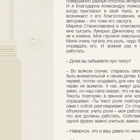
совершенно разные способы актерск
И я благодарна Александру Алекса
когда пригласил в свой театр, 
возникают с его благословения, 
авторами – это тоже его заслуга.
Марина Станиславовна в спектакле
мне сыграть Лукерью Даниловну, се
ее к измене. Моя героиня невольно
Меня очень пугала эта роль, надо 
оправдать его. И всякий раз я
работать.
– Дома вы забываете про театр?
– Во всяком случае, стараюсь сво
быть внимательной к своим детям. 
червей, потом создавать для них с
черви не выжили. У нас живут дом
змею, но наш папа сказал, что не в
Тексты повторяю в ванной или ко
спрашивал: «Ты текст роли повтор
сама с собой разговаривает. Со сто
объяснила: учить роли – моя работ
что все должны работать. Собстве
одной фразе: важно учиться, важно 
– Наверное, это и ваш девиз по жи