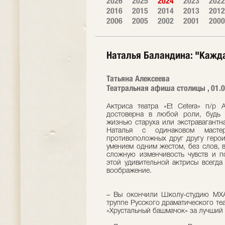
2026
2025
2024
2023
2022
2016
2015
2014
2013
2012
2006
2005
2002
2001
2000
Наталья Баландина: "Кажда
Татьяна Алексеева
Театральная афиша столицы , 01.0
Актриса театра «Et Cetera» п/р
достоверна в любой роли, будь т
жизнью старуха или экстравагантн
Наталья с одинаковом мастер
противоположных друг другу герои
умением одним жестом, без слов, 
сложную изменчивость чувств и п
этой удивительной актрисы всегда
воображение.
– Вы окончили Школу-студию МХА
труппе Русского драматического теа
«Хрустальный башмачок» за лучший 