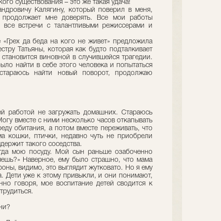
ого существования – это же такая удача!
ндровичу Калягину, который поверил в меня,
и продолжает мне доверять. Все мои работы
и все встречи с талантливыми режиссерами и
 «Грех да беда на кого не живет» предложила
стру Татьяны, которая как будто подталкивает
 становится виновной в случившейся трагедии.
было найти в себе этого человека и попытаться
 стараюсь найти новый поворот, продолжаю
ей работой не загружать домашних. Стараюсь
Могу вместе с ними несколько часов откапывать
реду обитания, а потом вместе переживать, что
а кошки, птички, недавно чуть не приобрели
ыдержит такого соседства.
гда мою посуду. Мой сын раньше озабоченно
яешь?» Наверное, ему было страшно, что мама
роны, видимо, это выглядит жутковато. Но я ему
а. Дети уже к этому привыкли, и они понимают,
нно говоря, мое воспитание детей сводится к
трудиться.
зни?