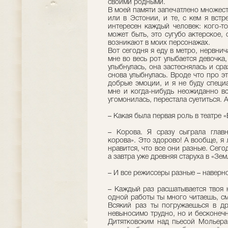
своими родными.
В моей памяти запечатлено множеств
или в Эстонии, и те, с кем я вст
интересен каждый человек: кого-т
может быть, это сугубо актерское,
возникают в моих персонажах.
Вот сегодня я еду в метро, нервни
мне во весь рот улыбается девочка,
улыбнулась, она застеснялась и сра
снова улыбнулась. Вроде что про э
добрые эмоции, и я не буду специ
мне и когда-нибудь неожиданно вс
угомонилась, перестала суетиться. А
– Какая была первая роль в театре «
– Корова. Я сразу сыграла глав
корова». Это здорово! А вообще, я
нравится, что все они разные. Сегод
а завтра уже древняя старуха в «Зе
– И все режиссеры разные – наверно
– Каждый раз расшатывается твоя 
одной работы ты много читаешь, с
Всякий раз ты погружаешься в др
невыносимо трудно, но и бесконеч
Дитятковским над пьесой Мольера