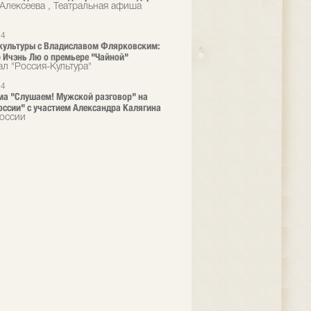
 Алексеева , Театральная афиша
24
культуры с Владиславом Флярковским:
 Ичэнь Лю о премьере "Чайной"
ал "Россия-Культура"
24
а "Слушаем! Мужской раз­говор" на
оссии" с уч­астием Александра Ка­лягина
оссии