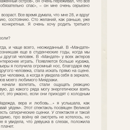
лаженный остров», он очень переживал, что все
обязательно спас», – он мне очень серьезно
возраст. Все время думала, что мне 28, и вдруг
нию, состоянию. Сто желаний, как раньше, уже
 конкретных. Я очень хочу родить третьего
т роли?
гда, и чаще всего, неожиданный. В «Мандате»
озникшая еще в студенческие годы, когда мы
ы другой человек. В «Мандате» у всех актеров
интереснее играть. Появляется больше куража,
мьеры я получила огромный нос, благодаря ему
другого человека, стала искать прямо на сцене.
ри человека, а когда я увидела себя в зеркале,
ьмов моего любимого Миядзаки.
начали взлетать, стали ощущать реакцию
твую, до какого ряда могу энергетически взять
ют, это ужасно, если они приходят с холодным
Надежда, вера и любовь…» я услышала, как
авай уйдем». Этот спектакль посвящен Великой
 есть сатирические сценки. У спектакля и такой
димо, про войну ей смотреть не хотелось, но
е я увидела, что девушка в слезах, положила
 плачет.