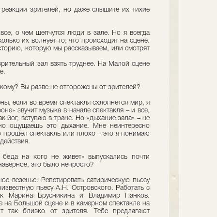
е реакции зрителей, но даже слышите их тихие
 все, о чем шепчутся люди в зале. Но я всегда
олько их волнует то, что происходит на сцене.
сторию, которую мы рассказываем, или смотрят
зрительный зал взять труднее. На Малой сцене
е.
скому? Вы разве не отгорожены от зрителей?
ны, если во время спектакля схлопнется мир, я
оне» звучит музыка в начале спектакля – и все,
ак йог, вступаю в транс. Но «дыхание зала» – не
ьно ощущаешь это дыхание. Мне неинтересно
о прошел спектакль или плохо – это я понимаю
действия.
 беда на кого не живет» выпускались почти
 наверное, это было непросто?
ное везенье. Репетировать сатирическую пьесу
известную пьесу А.Н. Островского. Работать с
ак Марина Брусникина и Владимир Панков.
е на Большой сцене и в камерном спектакле на
т так близко от зрителя. Тебе предлагают