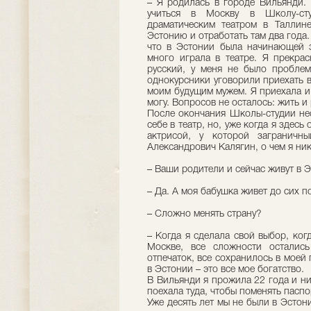
– Я родилась в городе Вильянди. 
учиться в Москву в Школу-с
драматическим театром в Таллин
Эстонию и отработать там два года.
что в Эстонии была начинающей з
много играла в театре. Я прекрас
русский, у меня не было проблем
однокурсники уговорили приехать в
моим будущим мужем. Я приехала и 
могу. Вопросов не осталось: жить и
После окончания Школы-студии нес
себе в театр, но, уже когда я здесь
актрисой, у которой заграничн
Александрович Калягин, о чем я ни
– Ваши родители и сейчас живут в 
– Да. А моя бабушка живет до сих п
– Сложно менять страну?
– Когда я сделала свой выбор, когд
Москве, все сложности осталис
отпечаток, все сохранилось в моей 
в Эстонии – это все мое богатство.
В Вильянди я прожила 22 года и ник
поехала туда, чтобы поменять паспо
Уже десять лет мы не были в Эстони