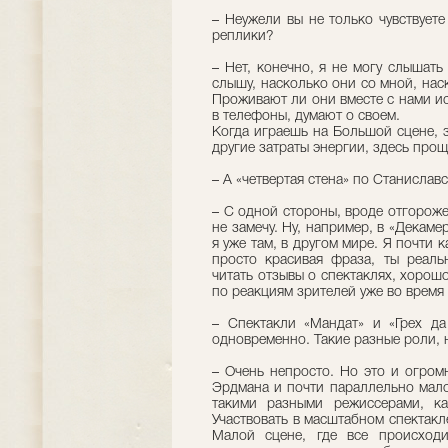
– Неужели вы не только чувствует
реплики?
– Нет, конечно, я не могу слышать
слышу, насколько они со мной, наск
Проживают ли они вместе с нами и
в телефоны, думают о своем.
Когда играешь на Большой сцене, 
другие затраты энергии, здесь прощ
– А «четвертая стена» по Станислав
– С одной стороны, вроде отгороже
не замечу. Ну, например, в «Декамер
я уже там, в другом мире. Я почти к
просто красивая фраза, ты реал
читать отзывы о спектаклях, хорош
по реакциям зрителей уже во время 
– Спектакли «Мандат» и «Грех да
одновременно. Такие разные роли,
– Очень непросто. Но это и огром
Эрдмана и почти параллельно мало
такими разными режиссерами, к
Участвовать в масштабном спектакл
Малой сцене, где все происходи