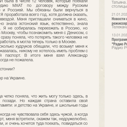
И была в числе 12 человек, которые поехали
Татьяна
тудию МХАТ по договору между Русским
столицы
е и Россией. Мы обязаны были вернуться в
 Я проработала всего год, хотя должна сказать,
21.01.20
Новости 
вездой. Меня приглашали сниматься в кино,
режиссер
но знала эстонский язык, естественно, знала
Телекан
. Я не собиралась переезжать в Россию, но
 Москву, чтобы познакомить меня с Денисом, с
13.01.20
сразу поняла, что потерять такого человека не
Программ
 работать я могла теперь только в Москве.
"Радио Р
колько худруков обещали, что возьмут меня к
Радио Р
 оказалась, никому не хотелось иметь проблем с
ый паспорт. В итоге меня взял Александр
когда не пожалела.
Эстонии?
ор на Украине.
а четко поняла, что жить могу только здесь, в
ь позади. Но каждая страна оставила свой
памяти: и детство на Украине, и школьные годы
огда не чувствовала себя здесь чужой, а когда
рт, меня встретили, скажем так, недружелюбно.
и, и очень хочется туда поехать, повидаться со