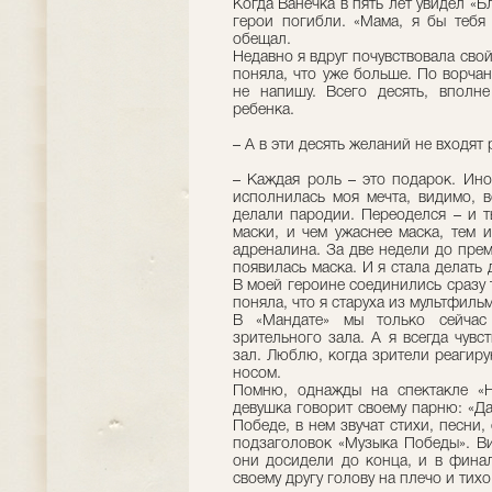
Когда Ванечка в пять лет увидел «Б
герои погибли. «Мама, я бы тебя 
обещал.
Недавно я вдруг почувствовала свой 
поняла, что уже больше. По ворча
не напишу. Всего десять, вполне
ребенка.
– А в эти десять желаний не входя
– Каждая роль – это подарок. Ино
исполнилась моя мечта, видимо, в
делали пародии. Переоделся – и т
маски, и чем ужаснее маска, тем 
адреналина. За две недели до пре
появилась маска. И я стала делать 
В моей героине соединились сразу т
поняла, что я старуха из мультфил
В «Мандате» мы только сейчас 
зрительного зала. А я всегда чувс
зал. Люблю, когда зрители реагиру
носом.
Помню, однажды на спектакле «
девушка говорит своему парню: «Д
Победе, в нем звучат стихи, песни,
подзаголовок «Музыка Победы». Ви
они досидели до конца, и в финал
своему другу голову на плечо и тихо