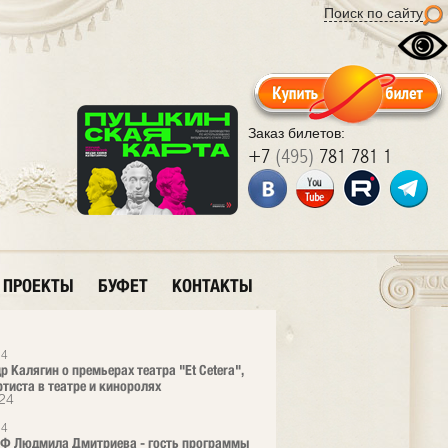
Поиск по сайту
Заказ билетов:
+7
(495)
781 781 1
ПРОЕКТЫ
БУФЕТ
КОНТАКТЫ
24
р Калягин о премьерах театра "Et Cetera",
ртиста в театре и киноролях
24
24
РФ Людмила Дмитриева - гость программы