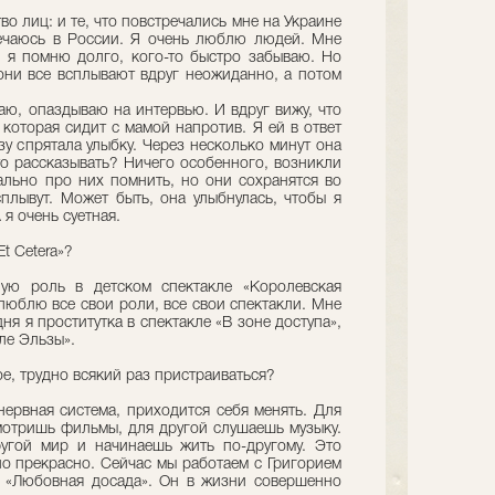
о лиц: и те, что повстречались мне на Украине
речаюсь в России. Я очень люблю людей. Мне
о я помню долго, кого-то быстро забываю. Но
 они все всплывают вдруг неожиданно, а потом
чаю, опаздываю на интервью. И вдруг вижу, что
 которая сидит с мамой напротив. Я ей в ответ
зу спрятала улыбку. Через несколько минут она
то рассказывать? Ничего особенного, возникли
ально про них помнить, но они сохранятся во
плывут. Может быть, она улыбнулась, чтобы я
 я очень суетная.
Et Cetera»?
ную роль в детском спектакле «Королевская
 люблю все свои роли, все свои спектакли. Мне
ня я проститутка в спектакле «В зоне доступа»,
мле Эльзы».
е, трудно всякий раз пристраиваться?
нервная система, приходится себя менять. Для
мотришь фильмы, для другой слушаешь музыку.
угой мир и начинаешь жить по-другому. Это
но прекрасно. Сейчас мы работаем с Григорием
 «Любовная досада». Он в жизни совершенно