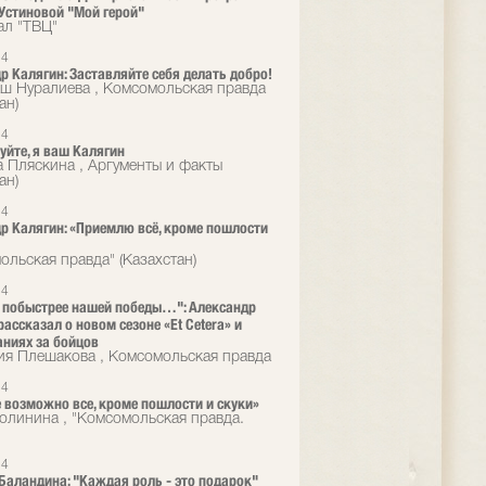
Устиновой "Мой герой"
ал "ТВЦ"
24
р Калягин: Заставляйте себя делать добро!
ш Нуралиева , Комсомольская правда
ан)
24
уйте, я ваш Калягин
 Пляскина , Аргументы и факты
ан)
24
р Калягин: «Приемлю всё, кроме пошлости
ольская правда" (Казахстан)
24
 побыстрее нашей победы…": Александр
рассказал о новом сезоне «Et Cetera» и
ниях за бойцов
ия Плешакова , Комсомольская правда
24
е возможно все, кроме пошлости и скуки»
олинина , "Комсомольская правда.
24
Баландина: "Каждая роль - это подарок"