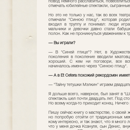
повод немного расслабиться, повеселитьс
отмечать юбилейные спектакли, сыгранные, 
Но это не только у нас, так во всех театр
отмечали "Синюю птицу", которая роди
входил в труппу и понимал: люди игра
мальчики и девочки давно стали бабуш
полон. Как не проникнуться уважением к 
–– Вы играли?
–– В "Синей птице"? Нет, в Художеств
поколения в поколение вводили мхатовц
хороший. С кем ни поговори, все вс
начиналось именно через "Синюю птицу".
–– А в Et Cetera похожий рекордсмен имее
–– "Тайну тетушки Мэлкин" играем двадцат
Я дольше всего, наверное, был занят в "Ш
спектакль шел почти двадцать лет. Под сто
Но всему когда-то приходит конец. Ничего
Пишу сейчас книгу о мастерстве, о своей ж
но попробую отойти от традиционных мему
кому интересно, и так знают, что я много
что у меня дочка Ксануля, сын Денис, вн