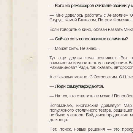
— Кого из режиссеров считаете своими уч
— Мне довелось работать с Анатолием 
Стуруа, Камой Гинкасом, Петром Фоменко…
Если говорить о кино, обязан назвать Ми
— Сейчас есть сопоставимые величины?
— Может быть. Не знаю...
Тут еще другая тема возникает. Вот п
возможным изменить ноту в симфониях Бе
Рахманинова? Ради, так сказать, авторско
А с Чеховым можно. С Островским. С Шек
— Люди самоутверждаются.
— На тех, кто ответить не может! Попробо
Вспоминаю, киргизский драматург Мар
популярного столичного театра, решившег
не было у автора. Байджиев предложил мо
до конца.
Нет, поиск, новые решения — это прекр