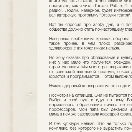
книги сделать QR-код, чтобы каждый чита
послушать, как я читал Гоголя, Рабле, П
радио". Людям, наверное, будет интерес
вел авторскую программу "Отзвуки театра"
Вот ты спросил про злобу дня, а я по
общества должно стать по-настоящему гла
Наверняка необходима крепкая оборона, 
такое прочее, в чем плохо разбираю
здравоохранения тоже никак нельзя.
Но хочу сказать про образование и культ
них у нас мало что получится. Убежден,
строится нация. Мы много раз шарахались
от советской школьной системы, сокращ
юристов и программистов. Потом выяснилос
Нужен здоровый консерватизм, не везде и н
Посмотри на китайцев. Они не пытаются п
Выбрали свой путь и идут по нему. Во
нормального образования ничего не вы
профессоров. Мой папа был деканом ист
мама в нем же заведовала кафедрой франц
И без культуры нельзя. Это не только п
комплекс, без которого не вырастить по-