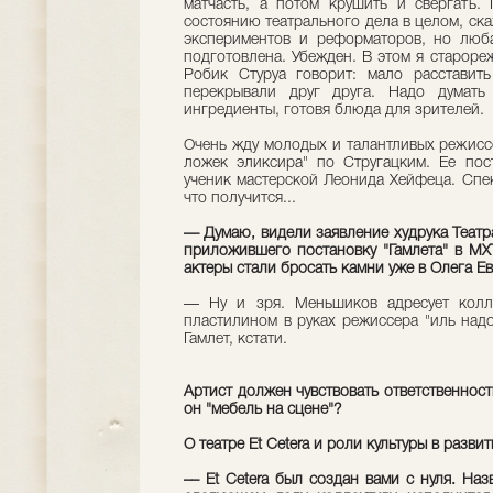
матчасть, а потом крушить и свергать.
состоянию театрального дела в целом, ска
экспериментов и реформаторов, но люб
подготовлена. Убежден. В этом я староре
Робик Стуруа говорит: мало расставить
перекрывали друг друга. Надо думать
ингредиенты, готовя блюда для зрителей.
Очень жду молодых и талантливых режиссе
ложек эликсира" по Стругацким. Ее пос
ученик мастерской Леонида Хейфеца. Спек
что получится...
— Думаю, видели заявление худрука Теат
приложившего постановку "Гамлета" в М
актеры стали бросать камни уже в Олега 
— Ну и зря. Меньшиков адресует колл
пластилином в руках режиссера "иль надо
Гамлет, кстати.
Артист должен чувствовать ответственность
он "мебель на сцене"?
О театре Et Cetera и роли культуры в разв
–– Et Cetera был создан вами с нуля. Наз