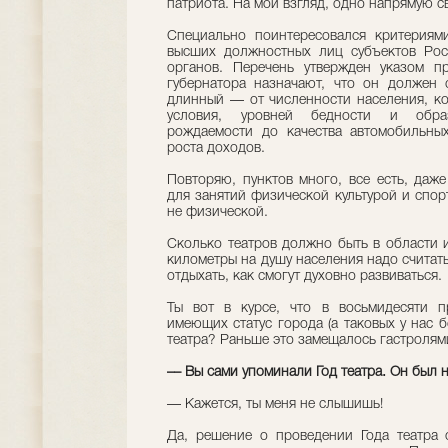
патриота. На мой взгляд, одно напрямую с
Специально поинтересовался критериям
высших должностных лиц субъектов Рос
органов. Перечень утвержден указом п
губернатора назначают, что он должен 
длинный — от численности населения, к
условия, уровней бедности и обра
рождаемости до качества автомобильны
роста доходов.
Повторяю, пунктов много, все есть, даж
для занятий физической культурой и спорт
не физической.
Сколько театров должно быть в области и
километры на душу населения надо считать
отдыхать, как смогут духовно развиваться.
Ты вот в курсе, что в восьмидесяти п
имеющих статус города (а таковых у нас б
театра? Раньше это замещалось гастролям
–– Вы сами упоминали Год театра. Он был н
–– Кажется, ты меня не слышишь!
Да, решение о проведении Года театра 