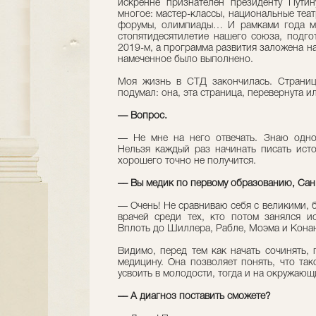
искренне признателен президенту Путин
многое: мастер-классы, национальные теа
форумы, олимпиады… И рамками года мы
стопятидесятилетие нашего союза, подго
2019-м, а программа развития заложена на
намеченное было выполнено.
Моя жизнь в СТД закончилась. Страница
подумал: она, эта страница, перевернута 
— Вопрос.
— Не мне на него отвечать. Знаю одно:
Нельзя каждый раз начинать писать исто
хорошего точно не получится.
–– Вы медик по первому образованию, Сан
–– Очень! Не сравниваю себя с великими, 
врачей среди тех, кто потом занялся ис
Вплоть до Шиллера, Рабле, Моэма и Кона
Видимо, перед тем как начать сочинять, 
медицину. Она позволяет понять, что так
усвоить в молодости, тогда и на окружающ
–– А диагноз поставить сможете?