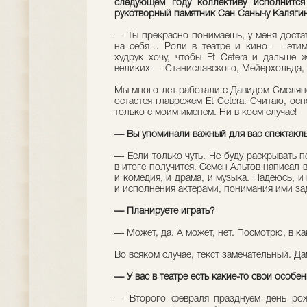
следующем году коллективу исполнитс
рукотворный памятник Сан Санычу Каляги
–– Ты прекрасно понимаешь, у меня доста
на себя… Роли в театре и кино — этим
худрук хочу, чтобы Et Cetera и дальше 
великих — Станиславского, Мейерхольда, 
Мы много лет работали с Давидом Смелянс
остается главрежем Et Cetera. Считаю, ос
только с моим именем. Ни в коем случае!
–– Вы упоминали важный для вас спектакль
–– Если только чуть. Не буду раскрывать 
в итоге получится. Семен Альтов написал 
и комедия, и драма, и музыка. Надеюсь, и
и исполнения актерами, понимания ими за
–– Планируете играть?
–– Может, да. А может, нет. Посмотрю, в к
Во всяком случае, текст замечательный. Д
–– У вас в театре есть какие-то свои особ
–– Второго февраля празднуем день рож