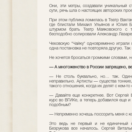
Они, эти мэтры, создавали уникальный с
сути, речь шла о настоящих авторских прое
При этом публика ломилась в Театр Вахта
где блистали Михаил Ульянов и Юлия Б
штурмом брать Театр Маяковского с т
бесподобно солировали Александр Лазаре
Чеховскую "Чайку" одновременно играли в
одна постановка не повторяла другую. Так 
Не хочется бросаться громкими словами, н
— А многоженство в России запрещено, ве
— Не столь буквально, но… так. Один
неправильно. Артисты — существа тонкие,
такого отношения, когда их делят с кем-то
— Давайте еще конкретнее. Вот Сергей Б
курс во ВГИКе, а теперь добавился еще и
подобным?
— Непременно хочешь поссорить меня с к
Это ведь не первый и не единичный сл
Безрукова все началось. Сергей Витал