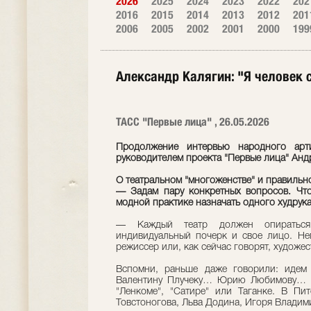
2026
2025
2024
2023
2022
202
2016
2015
2014
2013
2012
201
2006
2005
2002
2001
2000
199
Александр Калягин: "Я человек с
ТАСС "Первые лица" , 26.05.2026
Продолжение интервью народного арт
руководителем проекта "Первые лица" Ан
О театральном "многоженстве" и правильн
— Задам пару конкретных вопросов. Что
модной практике назначать одного худрука
— Каждый театр должен опираться
индивидуальный почерк и свое лицо. Неп
режиссер или, как сейчас говорят, художе
Вспомни, раньше даже говорили: идем
Валентину Плучеку… Юрию Любимову… Вс
"Ленкоме", "Сатире" или Таганке. В Пи
Товстоногова, Льва Додина, Игоря Владим