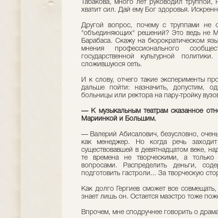
Табакова, много лет руководил труппой, 
хватит сил. Дай ему Бог здоровья. Искрен
Другой вопрос, почему с труппами не 
"объединяющих" решений? Это ведь не М
Барабаса. Скажу на бюрократическом язык
мнения профессионального сообще
государственной культурной политики
сложившуюся сеть.
И к слову, отчего такие эксперименты п
дальше пойти: назначить, допустим, од
больницы или ректора на пару-тройку вуз
— К музыкальным театрам сказанное отно
Мариинкой и Большим.
— Валерий Абисалович, безусловно, очень
как менеджер. Но когда речь заходит
существовавшей в девятнадцатом веке, над
те времена не творческими, а только
вопросами. Распределить деньги, соде
подготовить гастроли... За творческую сто
Как долго Гергиев сможет все совмещать
знает лишь он. Остается маэстро тоже по
Впрочем, мне сподручнее говорить о драма