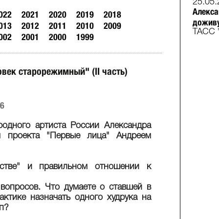
25.05.
Алекса
022
2021
2020
2019
2018
доживу
013
2012
2011
2010
2009
ТАСС 
002
2001
2000
1999
век старорежимный" (II часть)
26
одного артиста России Александра
м проекта "Первые лица" Андреем
нстве" и правильном отношении к
вопросов. Что думаете о ставшей в
ктике назначать одного худрука на
п?