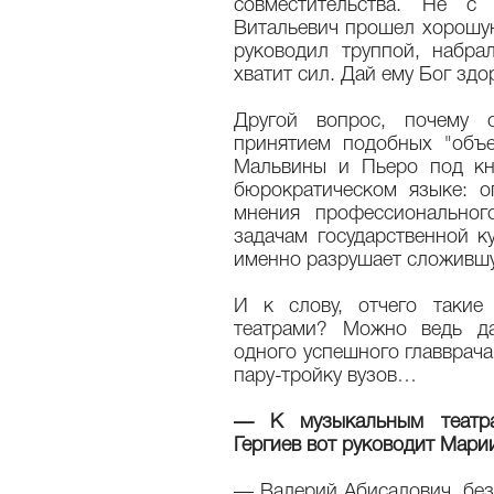
совместительства. Не с
Витальевич прошел хорошую
руководил труппой, набра
хватит сил. Дай ему Бог зд
Другой вопрос, почему 
принятием подобных "объ
Мальвины и Пьеро под кн
бюрократическом языке: о
мнения профессиональног
задачам государственной к
именно разрушает сложившу
И к слову, отчего такие
театрами? Можно ведь да
одного успешного главврача
пару-тройку вузов…
— К музыкальным театра
Гергиев вот руководит Мар
— Валерий Абисалович, без