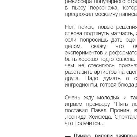
режиссера популярного сто
в пьесу персонажа, кото
предложил москвичу написат
Нет, поиск, новые решен
сперва подтянуть матчасть, 
если попросишь дать оцен
целом, скажу, что об
экспериментов и реформато
быть хорошо подготовлена.
чем не стесняюсь призна
расставить артистов на сце
друга. Надо думать о с
ингредиенты, готовя блюда 
Очень жду молодых и тал
играем премьеру "Пять л
поставил Павел Пронин, в
Леонида Хейфеца. Спектакл
что получится...
— Думаю, видели заявлени