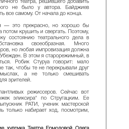
личного театра, решившего добавить
рого не было у автора. Байджиев
ь все самому. От начала до конца.
ия — это прекрасно, но хорошо бы
а потом крушить и свергать. Поэтому,
ку состоянию театрального дела в
становка своеобразная. Много
ров, но любая импровизация должна
 Убежден. В этом я старорежимный, в
ться. Робик Стуруа говорит: мало
не так, чтобы те не перекрывали друг
мыслах, а не только смешивать
для зрителей.
антливых режиссеров. Сейчас вот
ожек эликсира" по Стругацким. Ее
ыпускник РАТИ, ученик мастерской
ь только набирает ход, посмотрим,
е худрука Театра Ермоловой Олега