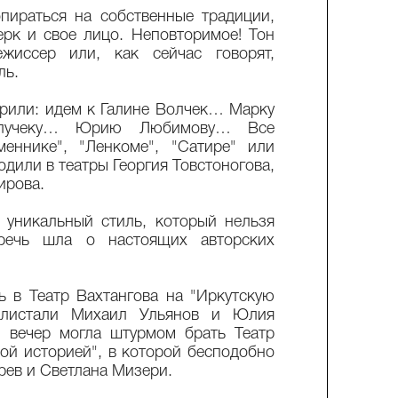
ираться на собственные традиции,
рк и свое лицо. Неповторимое! Тон
ежиссер или, как сейчас говорят,
ль.
рили: идем к Галине Волчек… Марку
Плучеку… Юрию Любимову… Все
еннике", "Ленкоме", "Сатире" или
одили в театры Георгия Товстоногова,
ирова.
 уникальный стиль, который нельзя
 речь шла о настоящих авторских
 в Театр Вахтангова на "Иркутскую
 блистали Михаил Ульянов и Юлия
 вечер могла штурмом брать Театр
кой историей", в которой бесподобно
рев и Светлана Мизери.