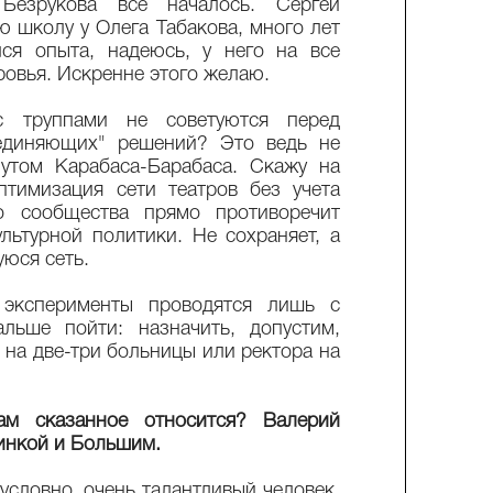
 Безрукова все началось. Сергей
 школу у Олега Табакова, много лет
лся опыта, надеюсь, у него на все
оровья. Искренне этого желаю.
с труппами не советуются перед
единяющих" решений? Это ведь не
утом Карабаса-Барабаса. Скажу на
птимизация сети театров без учета
о сообщества прямо противоречит
ультурной политики. Не сохраняет, а
юся сеть.
 эксперименты проводятся лишь с
льше пойти: назначить, допустим,
 на две-три больницы или ректора на
м сказанное относится? Валерий
иинкой и Большим.
условно, очень талантливый человек.