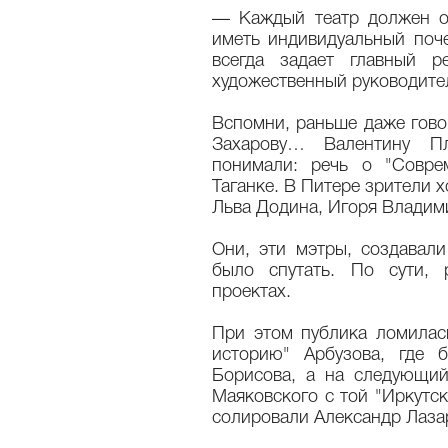
— Каждый театр должен оп
иметь индивидуальный поче
всегда задает главный р
художественный руководите
Вспомни, раньше даже гово
Захарову… Валентину 
понимали: речь о "Соврем
Таганке. В Питере зрители х
Льва Додина, Игоря Владим
Они, эти мэтры, создавали
было спутать. По сути,
проектах.
При этом публика ломилась
историю" Арбузова, где
Борисова, а на следующий
Маяковского с той "Иркутс
солировали Александр Лаза