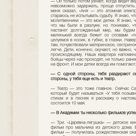
— Он только потом узнает, когда видит ви
невозможно задержать, проще отпустить
меня сказал, «Аня — это атомная электр
стараюсь не испытывать судьбу. Я знаю, чт
молитвенники — это мои детки. Я знаю, ч
что мы были в разлуке, но понимаю, чт
настанет долгожданный мир, мы будем 
маленький всегда бежит со словами «п
целуемся в носик, в губки, в глазки. Наве
там, почувствовали материнское, сестринск
легче. Дети, конечно, скучают, но важно,
происходящему. Наша квартира напомина
бойцы через нас проходят, не только ранен
на фронт. И мои детки всегда им помогают
— С одной стороны, тебя раздирают сем
стороны, у тебя еще есть и театр.
— Театр — это тоже главное. Сейчас Са
который будет называться «У тебя позывн
стихах и в песнях я расскажу о настоя
состоится 10 мая.
— В Академии ты несколько фильмов успе
— Три. «Царевна-лягушка» — детское ки
фильм про мальчика из детского дома. 
фильм — получилась рождественская сказ