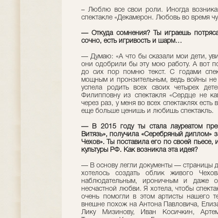
– Люблю все свои роли. Иногда возника
спектакле «Декамерон. Любовь во время ч
— Откуда сомнения? Ты играешь потряса
сочно, есть игривость и шарм…
— Думаю: «А что бы сказали мои дети, уви
они одобрили бы эту мою работу. А вот п
до сих пор помню текст. С годами спек
мощным и пронзительным, ведь войны не 
успела родить всех своих четырех дет
Филипповну из спектакля «Сердце не ка
через раз, у меня во всех спектаклях есть 
еще больше ценишь и любишь спектакль.
— В 2015 году ты стала лауреатом пре
Витязь», получила «Серебряный диплом» з
Чехов». Ты поставила его по своей пьесе,
культуры РФ. Как возникла эта идея?
— В основу легли документы — страницы д
хотелось создать облик живого Чехов
наблюдательным, ироничным и даже о
несчастной любви. Я хотела, чтобы спект
очень помогли в этом артисты нашего т
внешне похож на Антона Павловича, Елиза
Лику Мизинову, Иван Косичкин, Артем