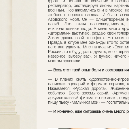
фронт и попала на венчание в военно
реставратор, реставрирует иконы, картин
военный. Познакомились они в Москве, на 
любовь с первого взгляда. И было венч
Азовского моря. Он — олицетворение в
погиб. Это такая несправедливость,
исключительные люди. У меня много дру
«штормами» выступаю, раздаю свои телефо
Зэкам даешь свой телефон». Но меня н
Правда, в ютубе мне однажды кто-то оста
не стала удалять. Мне написали: «Если м
России, то я буду долго думать, кого перв
наверное, выберу вас». Я думаю: ничего
мостом сравнили.
— Весь этот твой опыт боли и сострадания
— В планах снять художественно-игро
написали сценарий в формате сериала, 
Называется «Русская дорога». Жизненн
событиях. Всего восемь серий. «Аргуме
документальный фильм, но не знаю, подде
пишу пьесу «Мальчики мои» — госпитальные
— И конечно, еще сыграешь очень много р