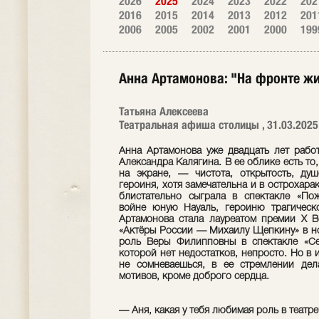
2026
2025
2024
2023
2022
202
2016
2015
2014
2013
2012
201
2006
2005
2002
2001
2000
199
Анна Артамонова: "На фронте ж
Татьяна Алексеева
Театральная афиша столицы , 31.03.2025
Анна Артамонова уже двадцать лет работ
Александра Калягина. В ее облике есть то,
на экране, — чистота, открытость, ду
героиня, хотя замечательна и в острохара
блистательно сыграла в спектакле «По
войне юную Науаль, героиню трагическ
Артамонова стала лауреатом премии X В
«Актёры России — Михаилу Щепкину» в но
роль Веры Филипповны в спектакле «Се
которой нет недостатков, непросто. Но в
не сомневаешься, в ее стремлении дел
мотивов, кроме доброго сердца.
— Аня, какая у тебя любимая роль в театр