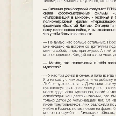
Тихомиров, Кристина Гагуа и все, кто появ
— Окончив режиссерский факультет ВГИКа
сняла короткометражные фильмы «С
«Импровизация в миноре», «Пестинья и 
полнометражный фильм «Первоклашки»
фестивале «Золотой Витязь». Сегодня ты
нашу жизнь вошла война, и ты отозвалась 
что у тебя больше остальных.
— Не думаю, что больше остальных. Прост
мне недавно на встрече со зрителями по
меня с собой, я там пригожусь». А я ей от
многое сделать». Каждый на своем месте д
— Может, это генетически в тебе залож
мужество?
— У нас три дочки в семье, а папа всегда 
Я и на охоту с ним ходила, и на рыбалку 
Люблю путешествовать. Даже если я сижу 
путешествую, фантазии меня уносят в каки
моего деда, Иван Артамонов, погиб 20-л
освобождая концлагерь Озаричи, где бы
только детки до четырнадцати лет. От И
писем-треугольничков, я их разложила по 
учебке в Казани, потом поехал на фронт, 
место его службы — Гомельская область,