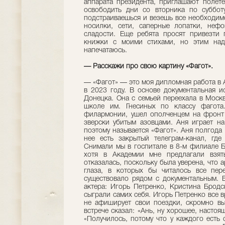
аппарата президента, приглашают полете
освободить дни со вторника по суббот
подстраиваешься и везешь все необходимо
носилки, сети, саперные лопатки, нефо
сладости. Еще ребята просят привезти
книжки с моими стихами, но этим надо
напечатаюсь.
— Расскажи про свою картину «Фагот».
— «Фагот» — это моя дипломная работа в 
в 2023 году. В основе документальная 
Донецка. Она с семьей переехала в Москв
школе им. Гнесиных по классу фагота
филармонии, ушел ополченцем на фронт 
зверски убитым азовцами. Аня играет н
поэтому называется «Фагот». Аня полгода 
нее есть закрытый телеграм-канал, где
Снимали мы в госпитале в 8-м филиале Б
хотя в Академии мне предлагали взять
отказалась, поскольку была уверена, что 
глаза, в которых бы читалось все пер
существовало рядом с документальным. 
актера: Игорь Петренко, Кристина Бродс
сыграли самих себя. Игорь Петренко все в
не афиширует свои поездки, скромно вы
встрече сказал: «Ань, ну хорошее, настоя
«Получилось, потому что у каждого есть 