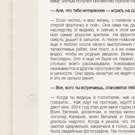
маму. Фильм получил множество призов на
— Аня, что тебе интереснее — играть на с
— Если честно, я всю жизнь, с пеленок м
открой форточку и пой». Она сама так де
наследству. И видимо, я сейчас к этой м
мои самые дорогие зрители. На фронте
смерть дышит в затылок. А песня помога
еще я люблю после своего выступления пе
талантливых ребят, они поют, а я их сни
видео, чтобы их родные увидели. Война 
бесследно. Это я еще не была на первой 
столько всего рассказывали, показыва
оказываются в другом пространстве, будто
и ценности. Они здесь зачастую не видят с
и это их сильно ранит.
— Все, кого ты встречаешь, становятся теб
— Когда ты видишь в госпиталях, как он
говорить… Как идут на протезах, идут!!!
дают мне. 2024 год стал для меня годом с
Воин Евгений, десантник, и сестра мило
логопед Калерия, воин Виталий и Галин
длилось недолго. Когда я узнала, что 1
смогла сдержаться, закричала в голос, д
была свадебным фотографом. Так получилос