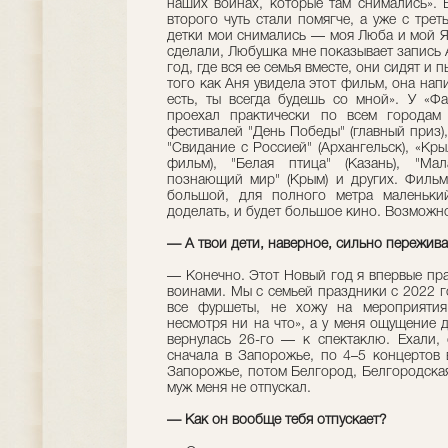
наших воинах, которые там снимались». 
второго чуть стали помягче, а уже с трет
детки мои снимались — моя Люба и мой Я
сделали, Любушка мне показывает запись А
год, где вся ее семья вместе, они сидят и 
того как Аня увидела этот фильм, она нап
есть, ты всегда будешь со мной». У «Фа
проехал практически по всем городам 
фестивалей "День Победы" (главный приз),
"Свидание с Россией" (Архангельск), «Кр
фильм), "Белая птица" (Казань), "Мал
познающий мир" (Крым) и других. Фильм
большой, для полного метра маленьки
доделать, и будет большое кино. Возможно
— А твои дети, наверное, сильно переживаю
— Конечно. Этот Новый год я впервые пра
воинами. Мы с семьей праздники с 2022 г
все фуршеты, не хожу на мероприятия.
несмотря ни на что», а у меня ощущение д
вернулась 26-го — к спектаклю. Ехали,
сначала в Запорожье, по 4–5 концертов 
Запорожье, потом Белгород, Белгородская
муж меня не отпускал.
— Как он вообще тебя отпускает?