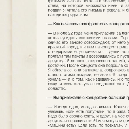
фильмом «Фагот» поехала в Белоруссию, 
стела, на которой множество имен, и з
подвиг. Я читала его письма и ревела, и 
находится рядышком.
— Как началась твоя фронтовая концертн
— В июле 22 года меня пригласили за лент
хотела увидеть все своими глазами. Пе
сейчас его заново освобождают, от него у
красивый город, и к нам на концерт приш
с подарками еще приехали — детки полу
прятали там пакеты и возвращались с пус
девушку 18-летнюю, откровенно одетую, 
косточки. После концерта она подошла ко
Я обняла ее, она заплакала, содрогаясь 
стало с этими людьми, не знаю. Я тогда
узнала — и о том, как издевались, и о т
езжу, и весь этот ужас продолжается в 
областях.
— Вы приезжаете с концертами большой г
— Иногда одна, иногда с кем-то. Конечн
увезешь. Если есть попутчики, то я рада.
надо было срочно ехать, и вдруг, на мое 
девушка и спрашивает: «Чем я могу вам по
«Машина есть? Если есть, то поехали». И