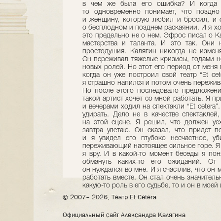
в чем же была его ошибка? И когда 
то одновременно понимает, что поздно
и женщину, которую любил и бросил, и 
о бесплодном и позднем раскаянии. И я хо
это предельно не о нем. Эфрос писал о К
мастерства и таланта. И это так. Они 
простодушия. Калягин никогда не измен
Он переживал тяжелые кризисы, годами не
новых ролей. Но этот его период от меня
когда он уже построил свой театр “Et cet
я страшно напился и потом очень пережива
Но после этого последовало предложени
такой артист хочет со мной работать. Я п
и вечерами ходил на спектакли “Et cetera”
удирать. Дело не в качестве спектаклей
на этой сцене. Я решил, что должен уех
завтра улетаю. Он сказал, что придет 
и я увидел его глубоко несчастное, уб
переживающий настоящее сильное горе. Я 
я вру. И в какой-то момент беседы я поня
обмануть каких-то его ожиданий. От 
он нуждался во мне. И я счастлив, что он 
работать вместе. Он стал очень значител
какую-то роль в его судьбе, то и он в моей
© 2007– 2026, Театр Et Cetera
Официальный сайт Александра Калягина