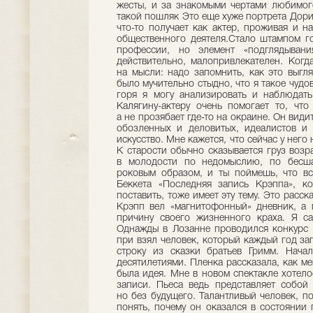
жесты, и за знакомыми чертами любимого
такой пошляк Это еще хуже портрета Дориа
что-то получает как актер, проживая и 
общественного деятеля.Стало штампом го
профессии, но элемент «подглядыван
действительно, малопривлекателен. Когд
на мысли: надо запомнить, как это выгл
было мучительно стыдно, что я такое чудо
горя я могу анализировать и наблюдать
Калягину-актеру очень помогает то, чт
а не прозябает где-то на окраине. Он види
обозленных и деловитых, идеалистов и 
искусство. Мне кажется, что сейчас у него
К старости обычно сказывается груз возр
в молодости по недомыслию, по бесша
роковым образом, и ты поймешь, что вс
Беккета «Последняя запись Крэппа», к
поставить, тоже имеет эту тему. Это расс
Крэпп вел «магнитофонный» дневник, а 
причину своего жизненного краха. Я са
Однажды в Лозанне проводился конкурс 
при взял человек, который каждый год за
строку из сказки братьев Гримм. Нача
десятилетиями. Пленка рассказала, как ме
была идея. Мне в новом спектакле хотело
записи. Пьеса ведь представляет собой
но без будущего. Талантливый человек, п
понять, почему он оказался в состоянии 