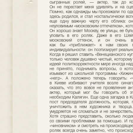
сыгранных ролей, — актер, так до ко
Он не перестает меня удивлять и на сце
Помню, как однажды мы проезжали по одно
здесь родился, и стал ностальгически всп
еще одну важную черту его облика: о
неуловимым «московским отпечатком», кот
Он хорошо знает Москву, ее улицы, ее бул
уловить в его ролях. Даже в его Шей
московский оттенок, и он очень в
как бы «приближает» к нам своих г
индивидуальности: он поэтизирует реальн
Когда я решил ставить «Венецианского ку
только человек душевно чистый, которому
идеей политкорректности мире иногда над
не принято, поднимать вопросы, о кот
изымают из школьной программы «Хижину
«негр». А положено теперь говорить: «
в Киеве избивают учителя возле синаго
сказать, что это вовсе не проявление а
актер, который мог бы говорить об э
необходим Калягин. Еще одна загадка в К
пост председателя должность, которая,
уничтожить в нем художника и творца.
умудряется не сломаться и не зачерстветь
Хотя страшно представить, сколько люде
со своими проблемами за помощью. И пр
«чиновником» и смотреть на происходящее
ролях всегда очень заметно, что происхо