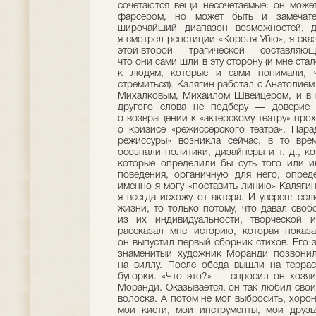
сочетаются вещи несочетаемые: он може
фарсером, но может быть и замечате
широчайший диапазон возможностей, д
я смотрел репетиции «Короля Убю», я сказ
этой второй — трагической — составляюще
что они сами шли в эту сторону (и мне ста
к людям, которые и сами понимали, ч
стремиться). Калягин работал с Анатоли
Михалковым, Михаилом Швейцером, и в 
другого слова не подберу — доверие 
о возвращении к «актерскому театру» прох
о кризисе «режиссерского театра». Пара
режиссуры» возникла сейчас, в то вре
осознали политики, дизайнеры и т. д., к
которые определили бы суть того или и
поведения, органичную для него, опред
именно я могу «поставить линию» Калягину
я всегда исхожу от актера. И уверен: есл
жизни, то только потому, что давал своб
из их индивидуальности, творческой и
рассказал мне историю, которая показ
он выпустил первый сборник стихов. Его з
знаменитый художник Моранди позвонил
на виллу. После обеда вышли на террасу
бугорки. «Что это?» — спросил он хозяи
Моранди. Оказывается, он так любил свои
волоска. А потом не мог выбросить, хоро
мои кисти, мои инструменты, мои друз