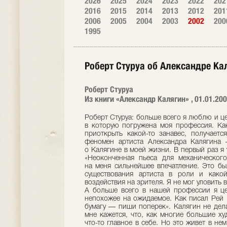
2026
2025
2024
2023
2022
202
2016
2015
2014
2013
2012
201
2006
2005
2004
2003
2002
200
1995
Роберт Стуруа об Александре Ка
Роберт Стуруа
Из книги «Александр Калягин» , 01.01.20
Роберт Стуруа: больше всего я люблю и це
в которую погружена моя профессия. Как
приоткрыть какой-то занавес, получаетс
феномен артиста Александра Калягина 
о Калягине в моей жизни. В первый раз я
«Неоконченная пьеса для механическог
на меня сильнейшее впечатление. Это бы
существования артиста в роли и какой
воздействия на зрителя. Я не мог уловить 
А больше всего в нашей профессии я це
непохожее на ожидаемое. Как писал Рей 
бумагу — пиши поперек». Калягин не дела
мне кажется, что, как многие большие ху
что-то главное в себе. Но это живет в не