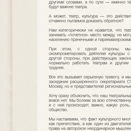
другими словами, а по сути — именно так
будут важнее театра.
А может, театр, культура — это действ
отчаянно пытаемся доказать обратное?
Нам категорически не нравится, что теа
занимать «почетное» место между, не мог
населению прачечными и парикмахерскими
При этом, с одной стороны, мы 
скомпрометировать деятелей культуры 
другой стороны, при действующих закона
нормально работать театрам и другим 
труднее.
Все это вызывает серьезную тревогу, и м
заседание расширенного секретариата С
Москву, но и представителей региональных
Хочу сразу объяснить, что наш театральны
вовсе нет. Мы болеем за всю отечественную
и с ней происходит, важно, какую роль,
общество.
Мы настаиваем, что факт культурного мно
как препятствие, а как один из двигател
права на авторское неординарное мышлен