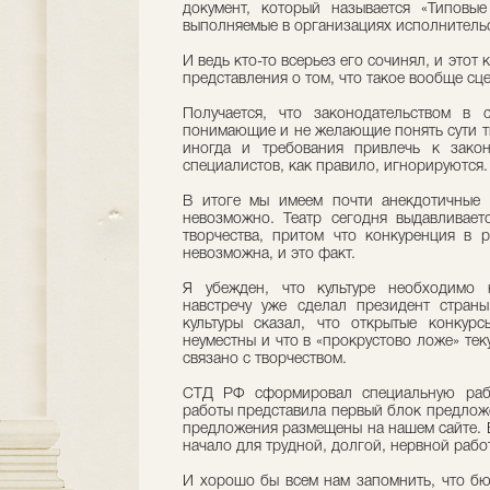
документ, который называется «Типовы
выполняемые в организациях исполнительс
И ведь кто-то всерьез его сочинял, и этот 
представления о том, что такое вообще с
Получается, что законодательством в 
понимающие и не желающие понять сути тв
иногда и требования привлечь к закон
специалистов, как правило, игнорируются.
В итоге мы имеем почти анекдотичные 
невозможно. Театр сегодня выдавливает
творчества, притом что конкуренция в 
невозможна, и это факт.
Я убежден, что культуре необходимо 
навстречу уже сделал президент стран
культуры сказал, что открытые конкурс
неуместны и что в «прокрустово ложе» те
связано с творчеством.
СТД РФ сформировал специальную рабо
работы представила первый блок предлож
предложения размещены на нашем сайте. Е
начало для трудной, долгой, нервной рабо
И хорошо бы всем нам запомнить, что бю