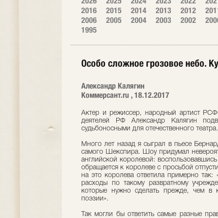
2026
2025
2024
2023
2022
202
2016
2015
2014
2013
2012
201
2006
2005
2004
2003
2002
200
1995
Особо сложное грозовое небо. К
Александр Калягин
Коммерсант.ru , 18.12.2017
Актер и режиссер, народный артист РСФ
деятелей РФ Александр Калягин подв
судьбоносными для отечественного театра.
Много лет назад я сыграл в пьесе Бернар
самого Шекспира. Шоу придумал невероят
английской королевой: воспользовавшись
обращается к королеве с просьбой отпусти
на это королева ответила примерно так: 
расходы по такому развратному учрежде
которые нужно сделать прежде, чем в 
поэзии».
Так могли бы ответить самые разные прав