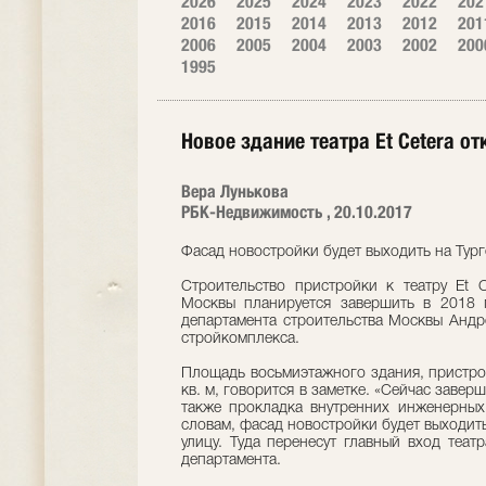
2026
2025
2024
2023
2022
202
2016
2015
2014
2013
2012
201
2006
2005
2004
2003
2002
200
1995
Новое здание театра Et Cetera от
Вера Лунькова
РБК-Недвижимость , 20.10.2017
Фасад новостройки будет выходить на Тур
Строительство пристройки к театру Et 
Москвы планируется завершить в 2018 г
департамента строительства Москвы Андр
стройкомплекса.
Площадь восьмиэтажного здания, пристрое
кв. м, говорится в заметке. «Сейчас заве
также прокладка внутренних инженерных
словам, фасад новостройки будет выходит
улицу. Туда перенесут главный вход теат
департамента.