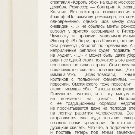
спектакля «Король Убю» на сцене московск
декабря. Режиссер — болгарин Алекса
Калягин. Вот некоторые высказывания т
(Газета): «По замыслу режиссера, на сп
одновременно: однако шов между фар
очевиден <...> не сбылись мечты режис
вызовут у зрителя ассоциации с Гитле
Чаушеску и прочими малосимпатичным
(Эксперт): «В общем, прав Калягин, не пр
Они разнесут „Короля“ по бревнышку. А 
неприличные реплики будет подавать т
на „чудил“. <...> И может быть, даже уб
ради нее одной стоит посмотреть это дик
прогнали с польского трона. Они прячутся
покачиваются скелеты повешенных. „Чт
мамаша Убю. — „Всех повесили, — хнычет
критиков с 'польскими' фамилиями. —
повесили, Смелянского тоже повесили“.
скелет мамаша Убю. Папаша всматриваетс
Получается смешно, и в эту минуту и
не кончается на „ский“». Наталия
с ее традиционным образом недотепс
не просчитывается даже на полхода впе
на логику развития человечества. Вс
отправляется туда, куда посылает скве
веселые печки крематория, болтаются 
дурацкие скелеты. Что-что, а подобное че
и поставь теперь под этими заметкам