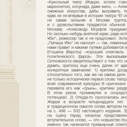
«Кукольный театр (Жарри, кстати гов
марионеток), клоунада, даже кино, — Але
смежные искусства, дабы вытравить те
едва ли не впервые в истории театра “Et c
не самая сильная в Москве труппа, 
и с удовольствием предаются обычной 
Москва): «Александр Морфов придумал
Но сколько-нибудь внятной идеи, ради кот
Убю“, режиссер так и не предложил. Эст
„Папаша Убю“ не наносит — так, невинные
нами правит и какими путями добивается вл
Егошина (Версты): «хороший спектакль
политического фарса». Эти высказыва
Ситковского) свидетельствуют о том, что 
думать, зритель) еще очень далек от ад
конкретных замечаний: 1) критики дос
относительно того, как же на самом деле 
не только исторически первое слово театр
всей современной культуры! В оригинале 
перевела его как «срынь», критики разд
В этом узком промежутке и сосредот
потенциал. 2) Откуда-то просочилась и
Жарри в возрасте четырнадцати лет.
в традиционном смысле слова автором пь
на с. 498 — 502 настоящего издания. 3)
на сцену перед началом представле
вступительное слово, — это новшество бо
именно так начинался премьерный спекта