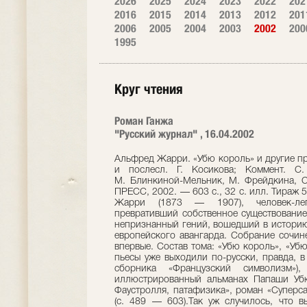
2026
2025
2024
2023
2022
202
2016
2015
2014
2013
2012
201
2006
2005
2004
2003
2002
200
1995
Круг чтения
Роман Ганжа
"Русский журнал" , 16.04.2002
Альфред Жарри. «Убю король» и другие про
и послесл. Г. Косикова; Коммент. С
М. Блинкиной-Мельник, М. Фрейдкина, С.
ПРЕСС, 2002. — 603 с., 32 с. илл. Тира
Жарри (1873 — 1907), человек-леген
превративший собственное существование
непризнанный гений, вошедший в историю 
европейского авангарда. Собрание сочин
впервые. Состав тома: «Убю король», «Убю
пьесы уже выходили по-русски, правда, в
сборника «Французский символизм»)
иллюстрированный альманах Папаши Убю
Фаустролля, патафизика», роман «Суперс
(с. 489 — 603).Так уж случилось, что 