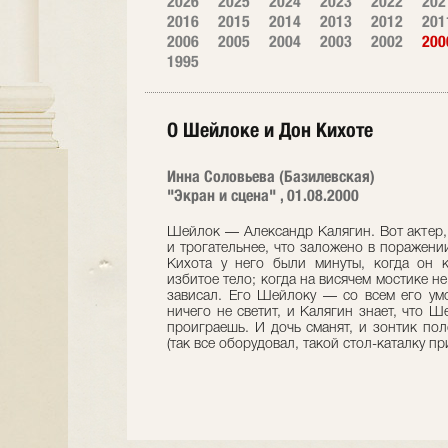
2026
2025
2024
2023
2022
202
2016
2015
2014
2013
2012
201
2006
2005
2004
2003
2002
200
1995
О Шейлоке и Дон Кихоте
Инна Соловьева (Базилевская)
"Экран и сцена" , 01.08.2000
Шейлок — Александр Калягин. Вот актер, 
и трогательнее, что заложено в поражении
Кихота у него были минуты, когда он к
избитое тело; когда на висячем мостике не
зависал. Его Шейлоку — со всем его у
ничего не светит, и Калягин знает, что Ш
проиграешь. И дочь сманят, и зонтик пол
(так все оборудовал, такой стол-каталку при