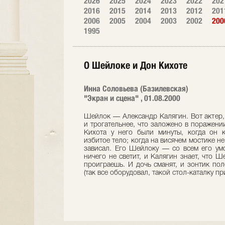
2026
2025
2024
2023
2022
202
2016
2015
2014
2013
2012
201
2006
2005
2004
2003
2002
200
1995
О Шейлоке и Дон Кихоте
Инна Соловьева (Базилевская)
"Экран и сцена" , 01.08.2000
Шейлок — Александр Калягин. Вот актер, 
и трогательнее, что заложено в поражении
Кихота у него были минуты, когда он к
избитое тело; когда на висячем мостике не
зависал. Его Шейлоку — со всем его у
ничего не светит, и Калягин знает, что Ш
проиграешь. И дочь сманят, и зонтик пол
(так все оборудовал, такой стол-каталку при