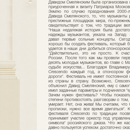
Давидом Смелянским была организована к
приуроченная к визиту Патриарха Московс
Землю по случаю празднования 2000-л
Давида Смелянского, то, что музыканты
престижных площадках мира, по-прежнем
свидетельствует о том, что традиции ве
"Наша недалекая история была достато
надежды музыкантов, уехала на Запад: 
давал первые сольные концерты. Сегод
хорошо бы создать фестиваль, который б
удается в наши дни добиться спонсорско
"Действительно, это не просто. К счас
России. После того как мы провели перв
десять молодых музыкантов, во главе с М
судьбе искусства... Благодаря Владими
Crescendo каждый год, а спонсором фе
дороги". Фестиваль не имеет постоянной 
из страны в страну. Возможно, Cresce
объяснил Давид Смелянский, ему с самог
имел заданные параметры и подчинялся "ед
Зачем нужен фестиваль? Чтобы показать
степени противостоять paзговорам о том,
умирает. Нет, она жива! Мы считаем, что
прописки, нужно все время двигаться". 
фестиваля Crescendo по традиции посв
принимает участие оркестр под управлени
символа" российского джаза. Что же кас
давно пользуется успехом: достаточно ска