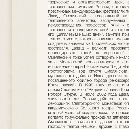
творческие и организаторские идеи, 
театральными труппами России, организу
престижных международных фестивалях по
Давид Смелянский - генеральный дире
театрального агентства, заслуженный
искусствоведения, профессор РАТИ - 
театральных предпринимателей и театра
его "Дягилевым наших дней", заметив при
театре то место, которое занимал в амер
создатель знаменитых бродвейских мюзи
фестиваля. Давид - великий провокато
провоцировать людей на творчество".
Смелянский тоже успел сотворить немал
зале Московской консерватории с его
исполнение оперы Шостаковича "Леди Мак
Ростроповича. Год спустя Смелянский
музыкального действа "Наша древняя ст
посвященного юбилею города (режиссеро
Кончаловский). В 1999 году по его ини
оперы Слонимского "Видения Иоанна Гроз
Роберт Стуруа. В июле 2002 года Дави
уникального для России действа - пост
декорациях Святогорского монастыря оп
академического Большого театра Росси
который успел объездить несколько россий
когда-то триумфально проходили дягилевс
Смелянского связывают давние отнош
гастроли театра «Гешер», дружен с глав