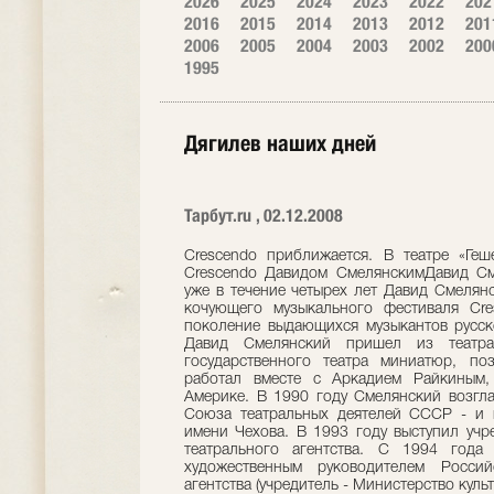
2026
2025
2024
2023
2022
202
2016
2015
2014
2013
2012
201
2006
2005
2004
2003
2002
200
1995
Дягилев наших дней
Тарбут.ru , 02.12.2008
Crescendo приближается. В театре «Геш
Crescendo Давидом СмелянскимДавид Сме
уже в течение четырех лет Давид Смелян
кочующего музыкального фестиваля Cre
поколение выдающихся музыкантов русск
Давид Смелянский пришел из театр
государственного театра миниатюр, по
работал вместе с Аркадием Райкиным,
Америке. В 1990 году Смелянский возгл
Союза театральных деятелей СССР - и 
имени Чехова. В 1993 году выступил учр
театрального агентства. С 1994 года
художественным руководителем Российс
агентства (учредитель - Министерство куль