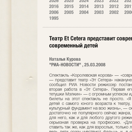
2026
2025
2024
2023
2022
202
2016
2015
2014
2013
2012
201
2006
2005
2004
2003
2002
200
1995
Театр Et Cetera представит совр
современный детей
Наталья Курова
"РИА-НОВОСТИ" , 25.03.2008
Спектакль «Королевская корова» — «совр
— представит театр «Эт Сетера» накануне
сообщил РИА Новости режиссер постан
вторая работа в «Эт Сетера». Первая е
тетушки Мэлкин» — с огромным успехом иде
билеты на этот спектакль не просто. «
детей с самого юного возраста к театру,
культурный фундамент на всю жизнь», — ск
достаточно не популярного сейчас жанра, 
для него, как и для любого другого режи
серьезная проверка на профессию. «Для
ставить так же, как для взрослых, только 