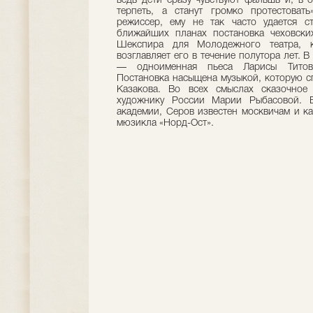
ведь дети сразу чувствуют фальшь и, в о
терпеть, а станут громко протестоват
режиссер, ему не так часто удается с
ближайших планах постановка чеховских
Шекспира для Молодежного театра, 
возглавляет его в течение полутора лет. 
— одноименная пьеса Ларисы Титов
Постановка насыщена музыкой, которую с
Казакова. Во всех смыслах сказочное
художнику России Марии Рыбасовой. В
академии, Серов известен москвичам и ка
мюзикла «Норд-Ост».