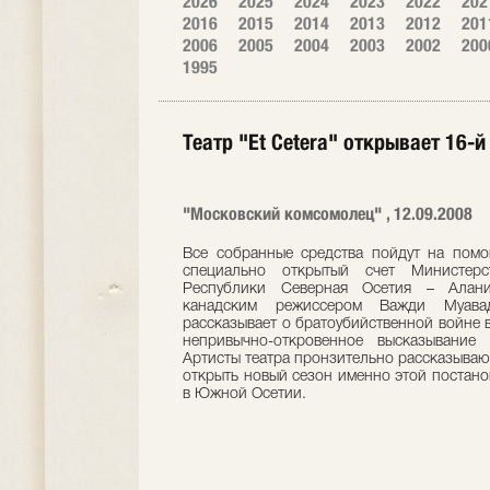
2026
2025
2024
2023
2022
202
2016
2015
2014
2013
2012
201
2006
2005
2004
2003
2002
200
1995
Театр "Et Сetera" открывает 16-
"Московский комсомолец" , 12.09.2008
Все собранные средства пойдут на пом
специально открытый счет Министерс
Республики Северная Осетия – Алания
канадским режиссером Важди Муава
рассказывает о братоубийственной войне в
непривычно-откровенное высказывание
Артисты театра пронзительно рассказываю
открыть новый сезон именно этой постано
в Южной Осетии.