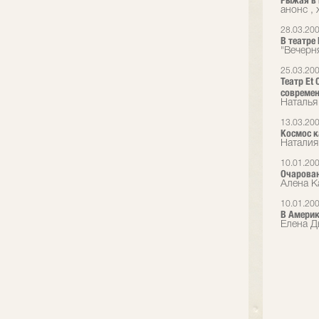
Рыжая в 
анонс ,
28.03.20
В театре 
"Вечерн
25.03.20
Театр Et
современ
Наталья
13.03.20
Космос к
Наталия 
10.01.20
Очарован
Алена Ка
10.01.20
В Америк
Елена Дь