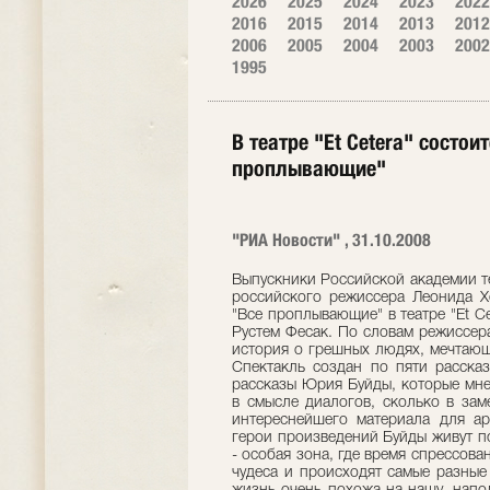
2026
2025
2024
2023
2022
2016
2015
2014
2013
2012
2006
2005
2004
2003
2002
1995
В театре "Et Cetera" состо
проплывающие"
"РИА Новости" , 31.10.2008
Выпускники Российской академии те
российского режиссера Леонида Х
"Все проплывающие" в театре "Et C
Рустем Фесак. По словам режиссер
история о грешных людях, мечтающ
Спектакль создан по пяти расска
рассказы Юрия Буйды, которые мне
в смысле диалогов, сколько в зам
интереснейшего материала для ар
герои произведений Буйды живут по
- особая зона, где время спрессова
чудеса и происходят самые разные