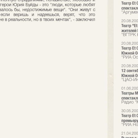
лненную страданиями, ненавистью, любовью и
Театр Et
о герои Юрия Буйды - это "люди, которые любят
спектак
азалось бы, недостижимые вещи". "Они живут с
"Аргуме
 если веришь и надеешься, верят, что это
е в реальности, но в твоих мечтах", - заключил
20.08.20
Театр "E
жителей
"ВГТРК 
20.08.20
Театр Et
Южной О
"РИА Ос
20.08.20
12 сентя
Южной Ос
"ЦАО-И
01.06.20
Театры М
спектакл
Радио "
30.05.20
Театр Et
премьеру
"РИА Но
21.04.20