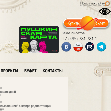
Поиск по сайту
Заказ билетов:
+7
(495)
781 781 1
ПРОЕКТЫ
БУФЕТ
КОНТАКТЫ
08
наших дней
u
08
плывающие" в эфире радиостанции
FM"