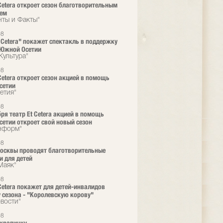
 Cetera откроет сезон благотворительным
лем
нты и Факты"
08
t Cetera" покажет спектакль в поддержку
 Южной Осетии
Культура"
08
 Cetera откроет сезон акцией в помощь
сетии
етия"
08
бря театр Еt Cetera акцией в помощь
етии откроет свой новый сезон
нформ"
08
осквы проводят благотворительные
и для детей
Маяк"
08
 Cetera покажет для детей-инвалидов
 сезона - "Королевскую корову"
вости"
08