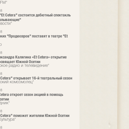
 FM"
08
 "Et Cetera" состоится дебютный спектакль
оплывающие"
вости"
08
ких "Продюсеров" поставят в театре "Et
р
08
ександра Калягина «Et Cetera» открытие
освящает Южной Осетии
ское радио и телевидение"
08
t Сetera" открывает 16-й театральный сезон
ский комсомолец"
08
 Cetera откроет сезон акцией в помощь
сетии
дник"
08
t Cetera" поможет жителям Южной Осетии
Культура"
08