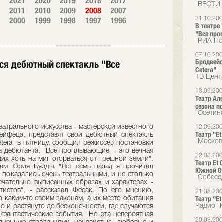
2021
2020
2019
2018
2017
"ВЕСТИ
2011
2010
2009
2008
2007
2000
1999
1998
1997
1996
31.10.20
В театре
"Все пр
"РИА Но
07.10.20
Бродвейс
ится дебютный спектакль "Все
Cetera"
ТВ Цент
13.09.20
Театр Ал
сезона п
"Осетин
атрального искусства - мастерской известного
12.09.20
Театр "E
ейфеца, представят свой дебютный спектакль
"Москов
etera" в пятницу, сообщил режиссер постановки
а-дебютанта, "Все проплывающие" - это вечная
22.08.20
их хоть на миг оторваться от грешной земли".
Театр Et
зам Юрия Буйды. "Лет семь назад я прочитал
Южной О
 показались очень театральными, и не столько
"Собесе
ечательно выписанных образах и характерах -
тистов", - рассказал Фесак. По его мнению,
21.08.20
Театр "E
 каким-то своим законам, а их место обитания
Радио "
но и растянуто до бесконечности, где случаются
 фантастические события. "Но эта невероятная
20.08.20