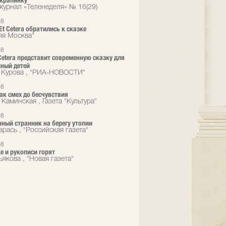
крапинку
 журнал «Теленеделя» № 16(29)
08
Et Cetera обратились к сказке
яя Москва"
08
 Cetera представит современную сказку для
ный детей
 Курова , "РИА-НОВОСТИ"
08
ак смех до бесчувствия
Каминская , Газета "Культура"
08
ный странник на берегу утопии
рась , "Российская газета"
08
е и рукописи горят
якова , "Новая газета"