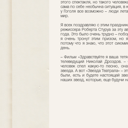
этого спектакля, но такого человек
сама по себе необычна ситуация, в 
у Гоголя все возможно – люди лет
мир.
Я всех поздравляю с этим праздник
режиссера Роберта Стуруа за эту а
года. Это было очень трудно – побо
я очень тронут этим призом, но я
потому что я знаю, что этот сиюми
день.
– Фильм «Здравствуйте я ваша тетя
телеведущий Николай Дроздов. – 
человек спел какую-то песню, она
звезда. А вот «Звезда Театрала» – 
были, есть и будете настоящей зв
наших звезд, которые, еще будучи на