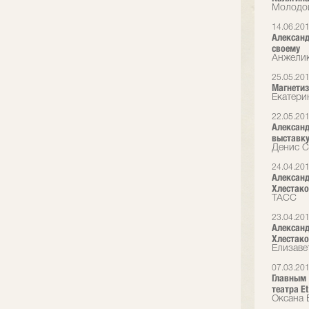
Молодой
14.06.20
Александр
своему
Анжелик
25.05.20
Магнетиз
Екатери
22.05.20
Александ
выставк
Денис С
24.04.20
Александ
Хлестако
ТАСС
23.04.20
Александ
Хлестак
Елизаве
07.03.20
Главным 
театра Et
Оксана 