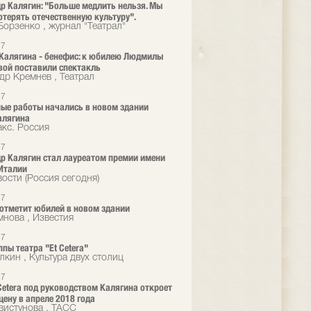
р Калягин: "Больше медлить нельзя. Мы
терять отечественную культуру".
Борзенко , журнал "Театрал"
17
 Калягина - бенефис: к юбилею Людмилы
ой поставили спектакль
др Кремнев , Театрал
17
ые работы начались в новом здании
алягина
кс. Россия
17
р Калягин стал лауреатом премии имени
 Италии
ости (Россия сегодня)
17
a отметит юбилей в новом здании
мнова , Известия
17
ппы театра "Et Cetera"
лкин , Культура двух столиц
17
 Сetera под руководством Калягина откроет
цену в апреле 2018 года
вистунова , ТАСС