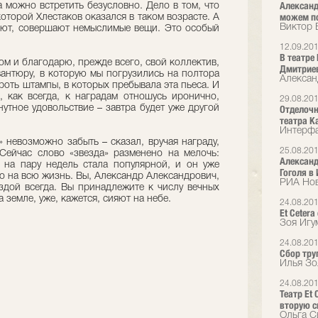
Александ
а можно встретить безусловно. Дело в том, что
можем по
которой Хлестаков оказался в таком возрасте. А
Виктор 
ают, совершают немыслимые вещи. Это особый
12.09.20
В театре
ом и благодарю, прежде всего, свой коллектив,
Дмитриев
вантюру, в которую мы погрузились на полтора
Алексан
роть штампы, в которых пребывала эта пьеса. И
, как всегда, к наградам отношусь иронично,
29.08.20
нутное удовольствие – завтра будет уже другой
Отделочн
театра К
Интерфа
» невозможно забыть – сказал, вручая награду,
25.08.20
Сейчас слово «звезда» разменено на мелочь:
Александ
 на пару недель стала популярной, и он уже
Гоголя в
это на всю жизнь. Вы, Александр Александрович,
РИА Нов
ездой всегда. Вы принадлежите к числу вечных
 земле, уже, кажется, сияют на небе.
24.08.20
Et Ceter
Зоя Игу
24.08.20
Сбор тру
Илья Зо
24.08.20
Театр Et
вторую с
Ольга С