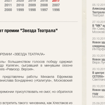
2021
2020
2019
2018
2017
2011
2010
2009
2008
2007
05.12.20
Александ
2000
1999
1998
1997
1996
Театрала
Театрал
27.10.20
В "МК" в
Ян Смир
ат премии "Звезда Театрала"
Московс
20.10.20
Новое зд
следующ
Интерфа
ПРЕМИИ «ЗВЕЗДА ТЕАТРАЛА»
20.10.20
Новое зда
оль» большинством голосов победу одержал
Вера Лу
ндр Калягин, сыгравший в минувшем сезоне
tera «Ревизор. Версия».
20.10.20
В центре
CETERA»
 представлены работы Михаила Ефремова
Светлан
танислава Бондаренко («Калигула», Московский
20.10.20
Новое зда
ремонии присутствовать не смог, но обратился
году
Москва 
о встретить такого чиновника, как Хлестаков из
25.09.20