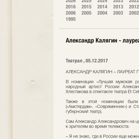
2026
2025
2024
2023
2022
2016
2015
2014
2013
2012
2006
2005
2004
2003
2002
1995
Александр Калягин - лауре
Театрал , 05.12.2017
АЛЕКСАНДР КАЛЯГИН – ЛАУРЕАТ 
В номинации «Лучшая мужская р
народный артист России Алекса
Хлестакова в спектакле театра Et Ce
Также в этой номинации были
(«Амстердам», «Современник») и С
губернский театр).
Сам Александр Александрович на це
к зрителям во время телемоста:
– Я не знаю, где в России еще можн