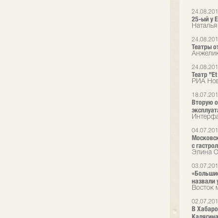
24.08.20
25-ый у E
Наталья
24.08.20
Театры о
Анжелик
24.08.20
Театр "E
РИА Нов
18.07.20
Вторую о
эксплуат
Интерфа
04.07.20
Московск
с гастро
Элина О
03.07.20
«Большие
назвали
Восток 
02.07.20
В Хабаро
Калягин