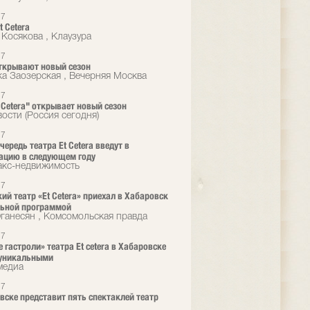
17
t Cetera
 Косякова , Клаузура
17
ткрывают новый сезон
а Заозерская , Вечерняя Москва
17
t Cetera" открывает новый сезон
ости (Россия сегодня)
17
чередь театра Et Cetera введут в
ацию в следующем году
кс-недвижимость
17
ий театр «Et Cetera» приехал в Хабаровск
льной программой
ганесян , Комсомольская правда
17
 гастроли» театра Et cetera в Хабаровске
 уникальными
медиа
17
вске представит пять спектаклей театр
а