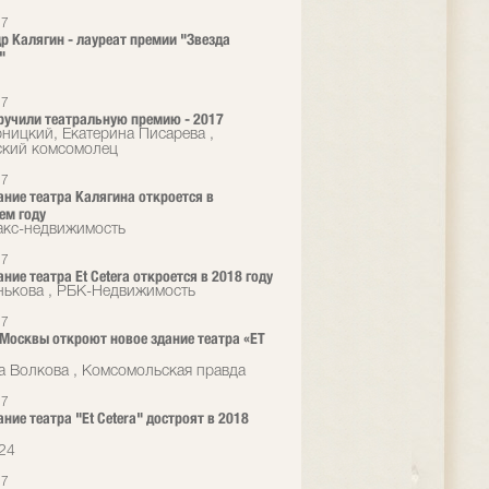
17
р Калягин - лауреат премии "Звезда
"
17
ручили театральную премию - 2017
ницкий, Екатерина Писарева ,
кий комсомолец
17
ание театра Калягина откроется в
ем году
кс-недвижимость
17
ние театра Et Cetera откроется в 2018 году
нькова , РБК-Недвижимость
17
 Москвы откроют новое здание театра «ET
а Волкова , Комсомольская правда
17
ние театра "Et Cetera" достроят в 2018
24
17