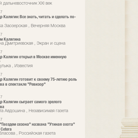
 дальневосточник XXI век
17
 Калягин: Все знать, читать и сделать по-
а Заозерская , Вечерняя Москва
17
м Калягина
на Дмитриевская , Экран и сцена
17
р Калягин открыл в Москве именную
у
утыка , Известия
17
р Калягин готовит к своему 75-летию роль
ва в спектакле "Ревизор"
17
р Калягин сыграет самого зрелого
ова
та Авдошина , Независимая газета
17
"Гвоздем сезона" названа "Утиная охота"
 Cetera
Власова , Российская газета