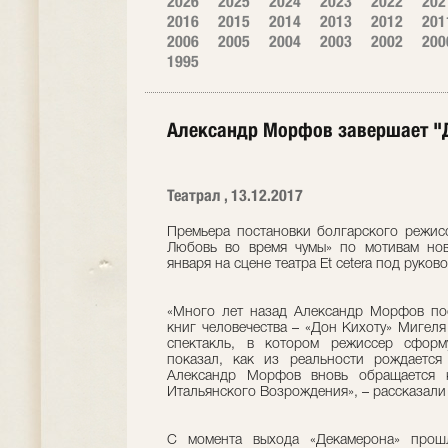
2026
2025
2024
2023
2022
202
2016
2015
2014
2013
2012
201
2006
2005
2004
2003
2002
200
1995
Александр Морфов завершает "
Театрал , 13.12.2017
Премьера постановки болгарского режис
Любовь во время чумы» по мотивам нов
января на сцене театра Et cetera под руко
«Много лет назад Александр Морфов пос
книг человечества – «Дон Кихоту» Мигеля
спектакль, в котором режиссер сформ
показал, как из реальности рождаетс
Александр Морфов вновь обращается к
Итальянского Возрождения», – рассказали 
С момента выхода «Декамерона» прошл