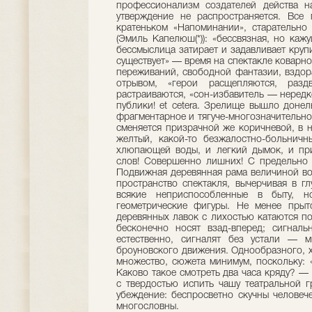
профессионализм создателей действа н
утверждение не распространяется. Все 
кратеньком «Напоминании», старательно
(Эмиль Капелюш(*)): «бессвязная, но ка
бессмыслица затирает и задавливает круп
существует» — время на спектакле коварно
переживаний, свободной фантазии, вздор
отрывом, «герои расщепляются, раз
растраиваются, «сон-избавитель — неред
публики! et cetera. Зрелище вышло донел
фрагментарное и тягуче-многозначительно
сменяется призрачной же коричневой, в н
желтый, какой-то безжалостно-больничн
хлюпающей воды, и легкий дымок, и при
слов! Совершенно лишних! С предельно 
Подвижная деревянная рама величиной во
пространство спектакля, вычерчивая в г
всякие неприспособленные в быту, н
геометрические фигуры. Не менее прыт
деревянных лавок с лихостью катаются по
бесконечно носят взад-вперед; сигнал
естественно, сигналят без устали — м
броуновского движения. Однообразного, ха
множество, сюжета минимум, поскольку: 
Каково такое смотреть два часа кряду? —
с твердостью испить чашу театральной г
убеждение: беспросветно скучны человеч
многословны.