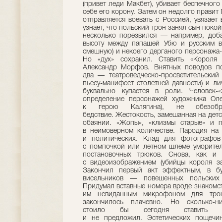
(привет леди Макбет), убивает беспечног
себе его корону. Затем он недолго прави
отправляется воевать с Россией, увязает 
узнает, что польский трон занял сын покой
несколько порезвился — например, доба
высоту между папашей Убю и русским 
смешную) и некоего дерганого персонажа-
Но «дух» сохранил. Ставить «Короля
Александр Морфов. Внятных поводов пост
два — театроведческо-просветительский 
пьесу-манифест столетней давности) и л
буквально купается в роли. Человек-«
определение персонажей художника Оле
к герою Калягина), не обезобра
бедствие. Жестокость, замешанная на дет
обаянии. «Жопы», «клизмы старые» и п
в неимоверном количестве. Пародия на 
и политических. Клад для фотографов
с помпочкой или летном шлеме уморите
постановочных трюков. Снова, как и 
с видеоизображением (убийцы короля за
Закончил первый акт эффектным, в бу
висельников — повешенных польских 
Придумал вставные номера вроде знакомст
им невиданным микрофоном для тро
закончилось плачевно. Но сколько-н
стоило бы сегодня ставить 
и не предложил. Эстетических пощечи