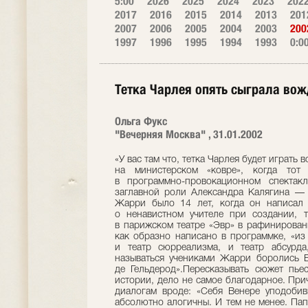
5:00
2026
2025
2024
2023
202
2017
2016
2015
2014
2013
201
2007
2006
2005
2004
2003
200
1997
1996
1995
1994
1993
0:0
Тетка Чарлея опять сыграла во
Ольга Фукс
"Вечерняя Москва" , 31.01.2002
«У вас там что, тетка Чарлея будет играт
на министерском «ковре», когда тот
в программно-провокационном спекта
заглавной роли Александра Калягина — 
Жарри было 14 лет, когда он написал 
о ненавистном учителе при создании, т
в парижском театре «Эвр» в рафинирован
как образно написано в программке, «и
и театр сюрреализма, и театр абсурда
называться учениками Жарри боролись 
де Гельдерод».Пересказывать сюжет пье
истории, дело не самое благодарное. При
диалогам вроде: «Себя Венере уподоби
абсолютно алогичны. И тем не менее. П