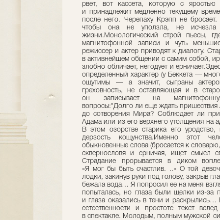
рвет, вот кассета, которую с яростью
и принадлежит медленно текущему време
после него. Черепаху Крэпп не бросает.
чтобы она не уползла, не исчезл
жизни.Монологический строй пьесы, гд
магнитофонной записи и чуть меньшие
режиссер и актер приводят к диалогу. Ст
в активнейшем общении с самим собой, ир
злобно обличает, негодует и ерничает.Зде
определенный характер (у Беккета — мног
ощутимы — а значит, сыграны актером
греховность, не оставляющая и в старо
он записывает на магнитофонну
вопросы:"Долго ли еще ждать пришествия 
до сотворения Мира? Соблюдает ли при
Адама или из его верхнего утолщения на ад
В этом озорстве старика его уродство,
дерзость кощунства.Именно этот чел
обыкновенные слова (бросается к словарю, 
сквернословя и ерничая, ищет смысл 
Страдание прорывается в диком вопле
«Я мог бы быть счастлив. ..» О той дево
лодки, закинув руки под голову, закрыв гл
бежала вода… Я попросил ее на меня взгля
попыталась, но глаза были щелки из-за 
и глаза оказались в тени и раскрылись…
естественности и простоте текст всле
в спектакле. Молодым, полным мужской с