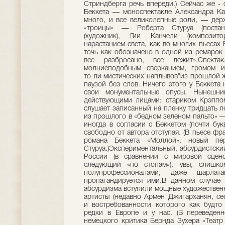
Стриндберга речь впереди.) Сейчас же -
Беккета — моноспектакле Александра Кал
много, и все великолепные роли, — держ
«троицы» — Роберта Стуруа (постано
(художник), Гии Канчели (композито
нарастанием света, как во многих пьесах 
точь как обозначено в одной из ремарок 
все разбросано, все лежит».Спектак
молниеподобным сверканием, громом 
то ли мистических"наплывов"из прошлой 
паузой без слов. Ничего этого у Беккета 
свои монументальные опусы. Нынешни
действующими лицами: стариком Крэппо
слушает записанный на пленку тридцать л
из прошлого в «бедном зеленом пальто» 
иногда в согласии с Беккетом (почти бу
свободно от автора отступая. (В пьесе ф
романа Беккета «Моллой», новый п
Стуруа.)Экспериментальный, абсурдистски
России (в сравнении с мировой сцен
следующий «по стопам»), увы, слишко
полупрофессионалами, даже шарлатан
пропагандируется ими.В данном случае 
абсурдизма вступили мощные художественн
артисты (недавно Армен Джигарханян, се
и востребованности которого как будто
редки в Европе и у нас. (В переведенн
немецкого критика Бернда Зухера «Театр 