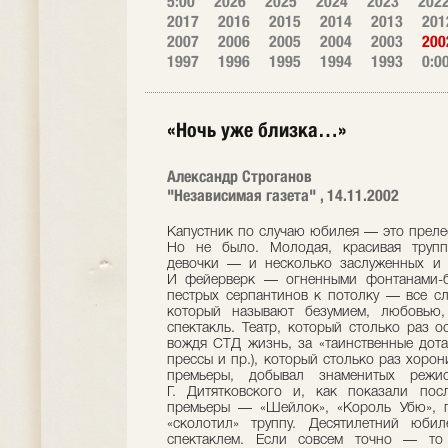
5:00
2026
2025
2024
2023
202
2017
2016
2015
2014
2013
201
2007
2006
2005
2004
2003
200
1997
1996
1995
1994
1993
0:0
«Ночь уже близка…»
Александр Строганов
"Независимая газета" , 14.11.2002
Капустник по случаю юбилея — это прелес
Но не было. Молодая, красивая труп
девочки — и несколько заслуженных и 
И фейерверк — огненными фонтанами-б
пестрых серпантинов к потолку — все сл
который называют безумием, любовью,
спектакль. Театр, который столько раз о
вождя СТД жизнь, за «таинственные дота
прессы и пр.), который столько раз хорон
премьеры, добывал знаменитых реж
Г. Дитятковского и, как показали пос
премьеры — «Шейлок», «Король Убю», по
«сколотил» труппу. Десятилетний юби
спектаклем. Если совсем точно — то