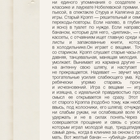
ни единого упоминания о создателе «
классике и лауреате Нобелевской премии.
пьесой, в спектакле Стуруа и Калягина 
игры. Старый Крэпп — решительный и семе
переходы-повторы. Если налево, в глуби
и ясно) в туалет по нужде. Если напра
бананом, которые для него, «диетика», —
кассеты, с отчаянием ищет главную среди 
листы и запакованные книги, кото
в холодильнике.Он играет с вещами. То
со стариком. Крэпп слушает старые часы-л
давняя, танцевальная, манящая мелодия.
умолкает. Вынимает из кармана другие 
на антенну свою шляпу, и наступает
не прекращается. Надевает — звучит муз
трогательные усилия слабеющего ума. К
ребячески упрямо стараясь про
и исчезновений. Игра с вещами — игр
и изящна, с идеальной правдивостью про
смысл ее открывается не сразу. Этот 
от старого Крэппа (подобно тому, как не
ввысь, под колосники, его шляпа); отчуж
ни слабым рукам, ни ослабевшей воле К
удержать и не в силах понять.Через
совершается прощание и связь с уско
которым играл молодой еще, тридцатиде
самый день, когда в клинике за окном с 
мать. Вот желтый банан — «убийца» диабе