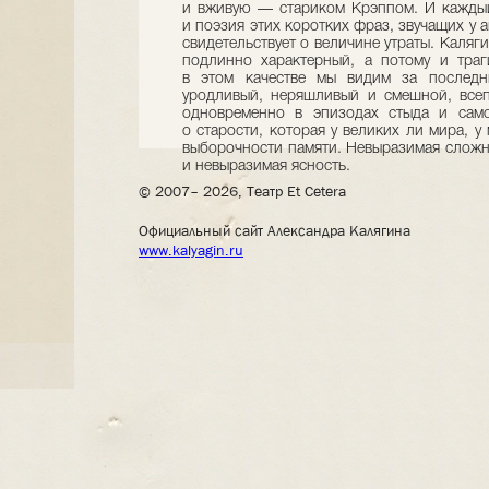
и вживую — стариком Крэппом. И каждый
и поэзия этих коротких фраз, звучащих у а
свидетельствует о величине утраты. Каляг
подлинно характерный, а потому и траги
в этом качестве мы видим за последн
уродливый, неряшливый и смешной, всеп
одновременно в эпизодах стыда и само
о старости, которая у великих ли мира, у
выборочности памяти. Невыразимая сложно
и невыразимая ясность.
© 2007– 2026, Театр Et Cetera
Официальный сайт Александра Калягина
www.kalyagin.ru