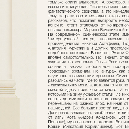
тому же оригинальностью. А во-вторых,
весьма интригующие. Писатель смело синт
фантастического свойства, а это немедл
тому же режиссер и молодые актеры вовс
рассказов, что помогает выстроить необ
конечно, стоит отвлечься от конкретно
опытах режиссера Марины Брусникиной в 
На современном сценическом этапе име
"литературного" театра, познакомив 
произведениями Виктора Астафьева, Лю
Анатолия Курчаткина и других писателе
подобного спектакля. Вероятно, Рустем Ф
вполне самостоятельно. Но, значит, отч
художник по костюмам Ольга Васильева
сочинила весьма любопытное простр
"совковым" временам. Но антураж как б
случилось с самим этим временем. Симво
разбились на части: где-то валяется рука, г
- свежевырытая могила, которая то и дело
смертей здесь приключится много. И е
которыми на зиму укрывают статуи. Из них
вплоть до имитации полета на воздушно
перемешаны из разных эпох, начиная от
наших дней. Все больше простой люд, но
Дегтярева), великанша, влюбленная в ли
от лапы Кота (Андрей Кондаков). Вот 
Попенко), муза паркового сторожа. Вот ин
Кошки (Анастасия Кормилицына). Вот Ви