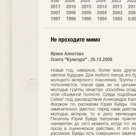
5:00
2026
2025
2024
2023
202
2017
2016
2015
2014
2013
201
2007
2006
2005
2004
2003
200
1997
1996
1995
1994
1993
0:0
Не проходите мимо
Ирина Алпатова
Газета "Культура" , 25.12.2008
Новый год, наверное, более всех друг
светлое будущее. Для любого театра это б
молодого актерского поколения. Труппы 
пополняются, порой едва ли не целыми
молодые группы зачастую способны созда
этой объемной полноте. Среди подобных 
Сetera" под руководством Александра Ка
Фесаком по рассказам Юрия Буйды. На
замечательно уместно: перед нами действ
молодых актеров, то и дело меняющих 
Писатель Юрий Буйда театралам практич
неизвестен до сего момента, когда тот ж
прозу в сценическое действие. И это по
рассказах Буйды есть совершенно замеча