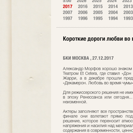
5:00
2026
2025
2024
2023
2017
2016
2015
2014
2013
2007
2006
2005
2004
2003
1997
1996
1995
1994
1993
Короткие дороги любви во
БКИ МОСКВА , 27.12.2017
Александр Морфов хорошо знаком м
Театром Et Cetera, где ставил «Д
Жарри, а в декабре прошли пред
«Декамерон. Любовь во время чумы»
Для режиссерского решения не имеет
в эпоху Ренессанса или сегодня..
неизменной.
Актеры заполняют все пространство
финале они взлетают прямо под
решение, которое переносит атмос
напряжения и насилия над материал
содержания в современности, ценно