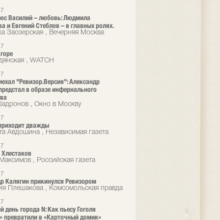
17
юс Василий – любовь: Людмила
а и Евгений Стеблов – в главных ролях.
а Заозерская , Вечерняя Москва
17
 горе
дянская , WATCH
17
иехал "Ревизор.Версия": Александр
предстал в образе инфернального
ова
адронов , Окно в Москву
17
приходит дважды
та Авдошина , Независимая газета
17
 Хлестаков
Максимов , Российская газета
17
р Калягин прикинулся Ревизором
ия Плешакова , Комсомольская правда
17
й день города N: Как пьесу Гоголя
» превратили в «Карточный домик»