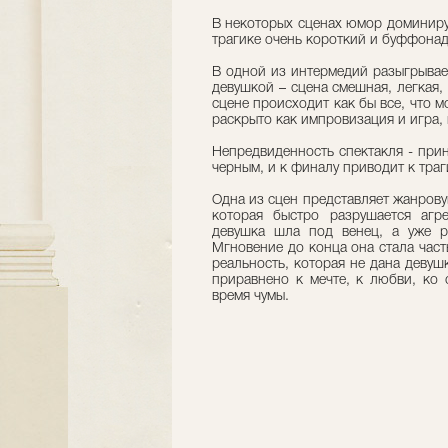
В некоторых сценах юмор доминируе
трагике очень короткий и буффонада
В одной из интермедий разыгрывае
девушкой – сцена смешная, легкая,
сцене происходит как бы все, что
раскрыто как импровизация и игра,
Непредвиденность спектакля - при
черным, и к финалу приводит к тра
Одна из сцен представляет жанрову
которая быстро разрушается агр
девушка шла под венец, а уже р
Мгновение до конца она стала част
реальность, которая не дана девуш
приравнено к мечте, к любви, ко 
время чумы.