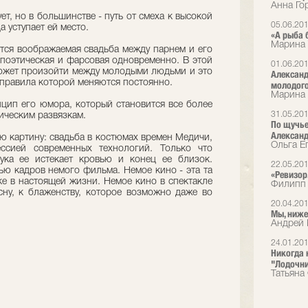
Анна Гор
т, но в большинстве - путь от смеха к высокой
05.06.20
 уступает ей место.
«А рыба 
Марина 
тся воображаемая свадьба между парнем и его
 поэтическая и фарсовая одновременно. В этой
01.06.20
 может произойти между молодыми людьми и это
Александ
 правила которой меняются постоянно.
молодого
Марина 
нцип его юмора, который становится все более
31.05.20
гическим развязкам.
По щучье
Александ
ю картину: свадьба в костюмах времен Медичи,
Ольга Е
ессией современных технологий. Только что
ука ее истекает кровью и конец ее близок.
22.05.20
ью кадров немого фильма. Немое кино - эта та
«Ревизор
ке в настоящей жизни. Немое кино в спектакле
Филипп 
сну, к блаженству, которое возможно даже во
20.04.20
Мы, ниж
Андрей 
24.01.20
Никогда 
"Лодочник
Татьяна