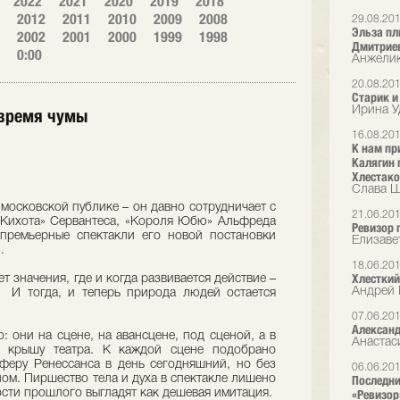
2022
2021
2020
2019
2018
2012
2011
2010
2009
2008
29.08.20
Эльза пл
2002
2001
2000
1999
1998
Дмитриев
0:00
Анжелик
20.08.20
Старик и
Ирина У
 время чумы
16.08.20
К нам пр
Калягин 
Хлестак
Слава Ш
осковской публике – он давно сотрудничает с
21.06.20
он Кихота» Сервантеса, «Короля Юбю» Альфреда
Ревизор 
премьерные спектакли его новой постановки
Елизаве
.
18.06.20
Хлесткий
 значения, где и когда развивается действие –
Андрей 
. И тогда, и теперь природа людей остается
07.06.20
Александ
: они на сцене, на авансцене, под сценой, а в
Анастас
 крышу театра. К каждой сцене подобрано
феру Ренессанса в день сегодняшний, но без
06.06.20
ом. Пиршество тела и духа в спектакле лишено
Последни
сти прошлого выгладят как дешевая имитация.
«Ревизор