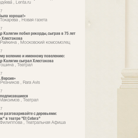
деева , Lenta.ru
17
была хороша!»
Токарева , Новая газета
17
р Калягин побил рекорды, сыграв в 75 лет
 Хлестакова
Райкина , Московский комсомолец
17
му велению и именному повелению:
р Калягин сыграл Хлестакова
гошина , Театрал
17
. Версия»
Резников , Rara Avis
17
еподписавшиеся
Максимов , Театрал
17
не разговаривайте с деревьями:
" в театре "Et Cetera"
 Филиппова , Театральная Афиша