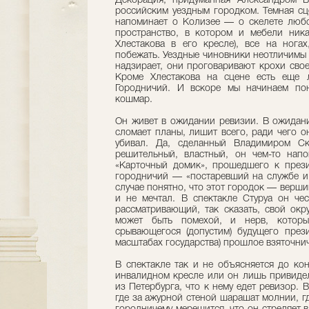
Декорация, придуманная Александром Б
российским уездным городком. Темная сц
напоминает о Колизее — о скелете любо
пространство, в котором и мебели ник
Хлестакова в его кресле), все на ногах
побежать. Уездные чиновники неотличимы д
надзирает, они проговаривают крохи своег
Кроме Хлестакова на сцене есть еще
Городничий. И вскоре мы начинаем по
кошмар.
Он живет в ожидании ревизии. В ожидани
сломает планы, лишит всего, ради чего о
убивал. Да, сделанный Владимиром Ск
решительный, властный, он чем-то нап
«Карточный домик», прошедшего к прези
городничий — «постаревший на службе и 
случае понятно, что этот городок — верши
и не мечтал. В спектакле Стуруа он ч
рассматривающий, так сказать, свой окр
может быть помехой, и нерв, которы
срывающегося (допустим) будущего прези
масштабах государства) прошлое взяточнич
В спектакле так и не объясняется до кон
инвалидном кресле или он лишь привидел
из Петербурга, что к нему едет ревизор.
где за ажурной стеной шарашат молнии, гд