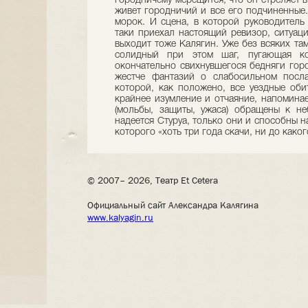
городничему мерещится, что он стреляет в
живет городничий и все его подчиненные.
морок. И сцена, в которой руководитель
таки приехал настоящий ревизор, ситуаци
выходит тоже Калягин. Уже без всяких та
солидный при этом шаг, пугающая ко
окончательно свихнувшегося бедняги гор
жестче фантазий о слабосильном посла
которой, как положено, все уездные об
крайнее изумление и отчаяние, напомина
(мольбы, защиты, ужаса) обращены к не
надеется Стуруа, только они и способны н
которого «хоть три года скачи, ни до како
© 2007– 2026, Театр Et Cetera
Официальный сайт Александра Калягина
www.kalyagin.ru