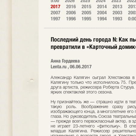
5:00
2026
2025
2024
2023
202
2017
2016
2015
2014
2013
201
2007
2006
2005
2004
2003
200
1997
1996
1995
1994
1993
0:0
Последний день города N: Как пь
превратили в «Карточный домик
Анна Гордеева
Lenta.ru , 06.06.2017
Александр Калягин сыграл Хлестакова в с
Калягину только что исполнилось 75. Пр
друга артиста, режиссера Роберта Стуруа.
ярких спектаклей этого сезона.
Ну признайтесь же — страшно идти в теат
такую роль. Воображение сразу рису
изображающего юнца, а многолетние его п
глаза. Но руководитель Союза театральны
— прежде всего первоклассный актер, в зд
не играет 23-летнего «фитюльку». В спе
младше Калягина. Режиссер решительно