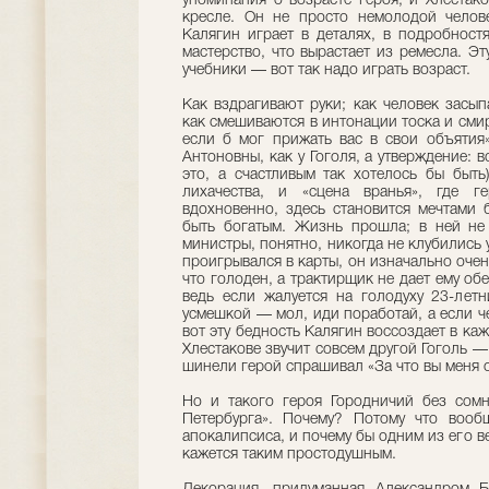
упоминания о возрасте героя, и Хлестак
кресле. Он не просто немолодой челов
Калягин играет в деталях, в подробностя
мастерство, что вырастает из ремесла. Э
учебники — вот так надо играть возраст.
Как вздрагивают руки; как человек засып
как смешиваются в интонации тоска и смир
если б мог прижать вас в свои объяти
Антоновны, как у Гоголя, а утверждение: 
это, а счастливым так хотелось бы быть
лихачества, и «сцена вранья», где г
вдохновенно, здесь становится мечтами 
быть богатым. Жизнь прошла; в ней не
министры, понятно, никогда не клубились 
проигрывался в карты, он изначально очень
что голоден, а трактирщик не дает ему обе
ведь если жалуется на голодуху 23-лет
усмешкой — мол, иди поработай, а если ч
вот эту бедность Калягин воссоздает в ка
Хлестакове звучит совсем другой Гоголь —
шинели герой спрашивал «За что вы меня 
Но и такого героя Городничий без сомн
Петербурга». Почему? Потому что вооб
апокалипсиса, и почему бы одним из его ве
кажется таким простодушным.