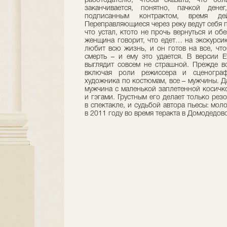
работодателю, чтобы сказать, что б
заканчивается, понятно, пачкой ден
подписанным контрактом, время де
Переправляющиеся через реку ведут себя по
что устал, кто­то не прочь вернуться и об
женщина говорит, что едет… на экскурси
любит всю жизнь, и он готов на все, что
смерть – и ему это удается. В версии E
выглядит совсем не страшной. Прежде вс
включая роли режиссера и сценограф
художника по костюмам, все – мужчины. Д
мужчина с маленькой заплетенной косичко
и гэгами. Грустным его делает только ре
в спектакле, и судьбой автора пьесы: мо
в 2011 году во время теракта в Домодедов