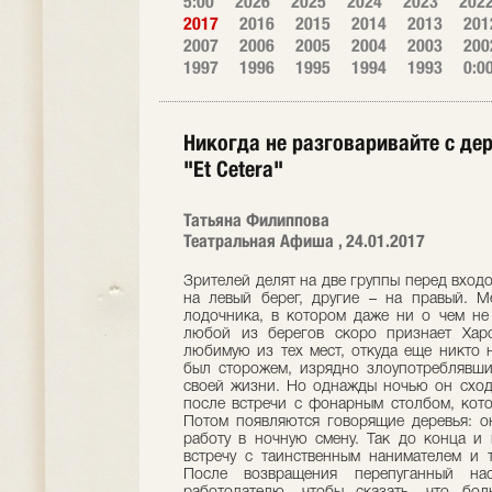
5:00
2026
2025
2024
2023
202
2017
2016
2015
2014
2013
201
2007
2006
2005
2004
2003
200
1997
1996
1995
1994
1993
0:0
Никогда не разговаривайте с де
"Et Cetera"
Татьяна Филиппова
Театральная Афиша , 24.01.2017
Зрителей делят на две группы перед вход
на левый берег, другие – на правый. М
лодочника, в котором даже ни о чем не
любой из берегов скоро признает Харо
любимую из тех мест, откуда еще никто 
был сторожем, изрядно злоупотреблявши
своей жизни. Но однажды ночью он сходи
после встречи с фонарным столбом, котор
Потом появляются говорящие деревья: о
работу в ночную смену. Так до конца и 
встречу с таинственным нанимателем и 
После возвращения перепуганный на