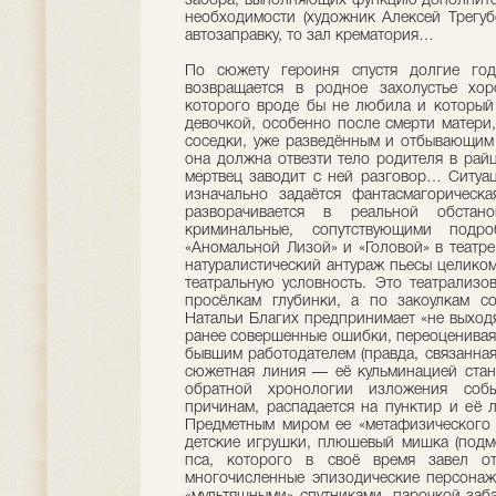
забора, выполняющих функцию дополните
необходимости (художник Алексей Трегубо
автозаправку, то зал крематория…
По сюжету героиня спустя долгие го
возвращается в родное захолустье хор
которого вроде бы не любила и который 
девочкой, особенно после смерти матери
соседки, уже разведённым и отбывающим 
она должна отвезти тело родителя в райц
мертвец заводит с ней разговор… Ситуа
изначально задаётся фантасмагорическа
разворачивается в реальной обста
криминальные, сопутствующими подр
«Аномальной Лизой» и «Головой» в театре
натуралистический антураж пьесы целиком
театральную условность. Это театрализо
просёлкам глубинки, а по закоулкам с
Натальи Благих предпринимает «не выходя
ранее совершенные ошибки, переоценивая 
бывшим работодателем (правда, связанна
сюжетная линия — её кульминацией ста
обратной хронологии изложения собы
причинам, распадается на пунктир и её л
Предметным миром ее «метафизического п
детские игрушки, плюшевый мишка (подм
пса, которого в своё время завел от
многочисленные эпизодические персонаж