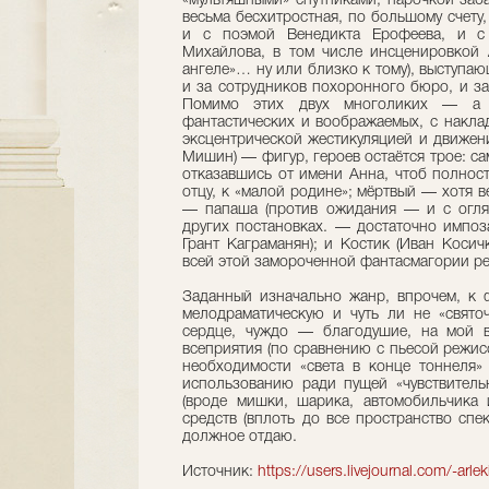
«мультяшными» спутниками, парочкой забав
весьма бесхитростная, по большому счету,
и с поэмой Венедикта Ерофеева, и с
Михайлова, в том числе инсценировкой 
ангеле»… ну или близко к тому), выступаю
и за сотрудников похоронного бюро, и з
Помимо этих двух многоликих — а 
фантастических и воображаемых, с накл
эксцентрической жестикуляцией и движен
Мишин) — фигур, героев остаётся трое: са
отказавшись от имени Анна, чтоб полност
отцу, к «малой родине»; мёртвый — хотя в
— папаша (против ожидания — и с огля
других постановках. — достаточно импоз
Грант Каграманян); и Костик (Иван Косич
всей этой замороченной фантасмагории ре
Заданный изначально жанр, впрочем, к 
мелодраматическую и чуть ли не «свято
сердце, чуждо — благодушие, на мой в
всеприятия (по сравнению с пьесой режис
необходимости «света в конце тоннеля»
использованию ради пущей «чувствитель
(вроде мишки, шарика, автомобильчика 
средств (вплоть до все пространство сп
должное отдаю.
Источник:
https://users.livejournal.com/-arl