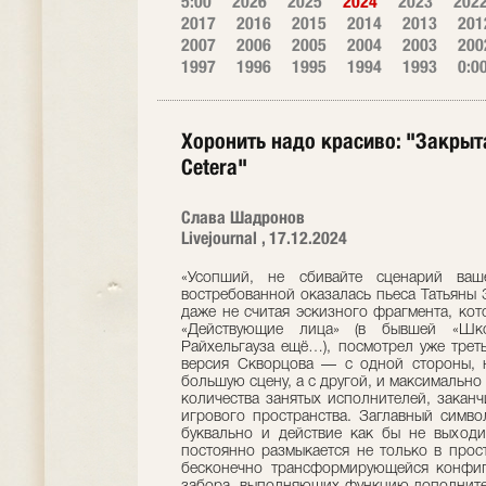
5:00
2026
2025
2024
2023
202
2017
2016
2015
2014
2013
201
2007
2006
2005
2004
2003
200
1997
1996
1995
1994
1993
0:0
Хоронить надо красиво: "Закрыта
Ceterа"
Слава Шадронов
Livejournal , 17.12.2024
«Усопший, не сбивайте сценарий ваш
востребованной оказалась пьеса Татьяны 
даже не считая эскизного фрагмента, кот
«Действующие лица» (в бывшей «Шк
Райхельгауза ещё…), посмотрел уже трет
версия Скворцова — с одной стороны, н
большую сцену, а с другой, и максимально
количества занятых исполнителей, закан
игрового пространства. Заглавный симво
буквально и действие как бы не выход
постоянно размыкается не только в прос
бесконечно трансформирующейся конфиг