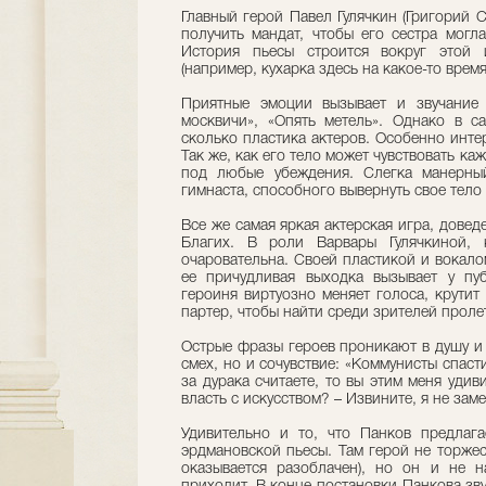
Главный герой Павел Гулячкин (Григорий 
получить мандат, чтобы его сестра могла
История пьесы строится вокруг этой
(например, кухарка здесь на какое-то врем
Приятные эмоции вызывает и звучание 
москвичи», «Опять метель». Однако в с
сколько пластика актеров. Особенно инте
Так же, как его тело может чувствовать ка
под любые убеждения. Слегка манерны
гимнаста, способного вывернуть свое тело
Все же самая яркая актерская игра, довед
Благих. В роли Варвары Гулячкиной, к
очаровательна. Своей пластикой и вокало
ее причудливая выходка вызывает у пуб
героиня виртуозно меняет голоса, крутит
партер, чтобы найти среди зрителей проле
Острые фразы героев проникают в душу и
смех, но и сочувствие: «Коммунисты спаст
за дурака считаете, то вы этим меня удив
власть с искусством? – Извините, я не заме
Удивительно и то, что Панков предлаг
эрдмановской пьесы. Там герой не торжес
оказывается разоблачен), но он и не 