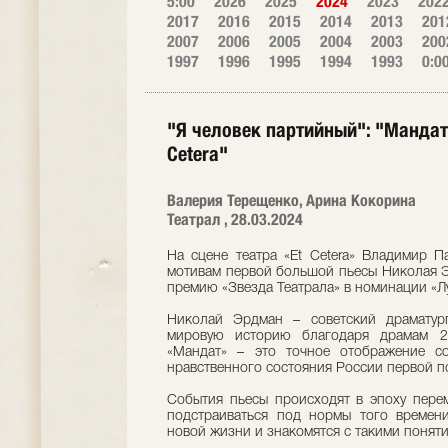
5:00
2026
2025
2024
2023
202
2017
2016
2015
2014
2013
201
2007
2006
2005
2004
2003
200
1997
1996
1995
1994
1993
0:0
"Я человек партийный": "Мандат
Cetera"
Валерия Терещенко, Арина Кокорина
Театрал , 28.03.2024
На сцене театра «Et Cetera» Владимир П
мотивам первой большой пьесы Николая Эр
премию «Звезда Театрала» в номинации «Л
Николай Эрдман – советский драматур
мировую историю благодаря драмам 20
«Мандат» – это точное отображение со
нравственного состояния России первой п
События пьесы происходят в эпоху перем
подстраиваться под нормы того времени
новой жизни и знакомятся с такими поняти