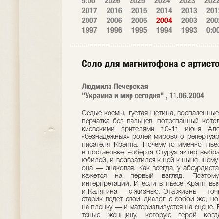
5:00
2026
2025
2024
2023
202
2017
2016
2015
2014
2013
201
2007
2006
2005
2004
2003
200
1997
1996
1995
1994
1993
0:0
Соло для магнитофона с артист
Людмила Печерская
"Украина и мир сегодня" , 11.06.2004
Седые космы, густая щетина, воспаленные
перчатка без пальцев, потрепанный коте
киевскими зрителями 10-11 июня Ал
«безнадежных» ролей мирового репертуар
писателя Крэппа. Почему-то именно пье
в постановке Роберта Стуруа актер выбра
юбилей, и возвратился к ней к нынешнему
она — знаковая. Как всегда, у абсурдиста
кажется на первый взгляд. Поэтом
интерпретаций. И если в пьесе Крэпп выя
и Калягина — с жизнью. Эта жизнь — точн
старик ведет свой диалог с собой же, но
на пленку — и материализуется на сцене.
тенью женщину, которую герой когд