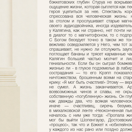
бэккетовских глубин Стуруа не вскрывае
ощущение жизни, которая сыплется как пе
героя уцепиться за нее. Спектакль ко
спрессована вся человеческая жизнь: 
за столом и прослушивает старые магн
своего аудиодвойника, иногда издевател
у Калягина, как ни странно, нет почти н
в диалог то с магнитофоном, то с подп
С Богом беседует точно в таком же то
вежливо осведомляется у Него, чем тот 
спрашивает, не нужно ли отслужить зау
поглощает бананы и трясет карманные час
Калягин большей частью молчит и лиш
гениальности. Если бы он сыграл бомжев
жизнью ли - в глухое подземелье (в лаби
сострадания — то его Крэпп показалс
ничтожеством, брошенным всеми на старо
крику: «Я мог быть счастлив!» Этому — вер
не сумел. А жизнь заканчивается. Ар
всевозможных чинов и славы, не скры
собственную «погубленную» жизнь. Он глуб
как дважды два, что всякая человечес
иначе — счастливец, сиречь безумец
в михалковской ленте «Неоконченная пье
началось с ним уже тогда: «Пропала жиз
мог бы выйти Шопенгауэр, Достоевский.
«процесс», так что и Бэккет к «юбилейно
у каждого из нас рано или поздно долже