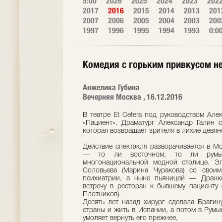
5:00
2026
2025
2024
2023
202
2017
2016
2015
2014
2013
201
2007
2006
2005
2004
2003
200
1997
1996
1995
1994
1993
0:0
Комедия с горьким привкусом н
Анжелика Губина
Вечерняя Москва , 16.12.2016
В театре Еt Cetera под руководством Ал
«Пациент». Драматург Александр Галин с
которая возвращает зрителя в лихие девян
Действие спектакля разворачивается в Мо
— то ли восточном, то ли румын
многонациональной модной столице. Э
Соловьева (Марина Чуракова) со свои
психиатрии, а ныне пьяницей — Дранко
встречу в ресторан к бывшему пациенту
Плотников).
Десять лет назад хирург сделала Брагин
страны и жить в Испании, а потом в Румы
умоляет вернуть его прежнее,