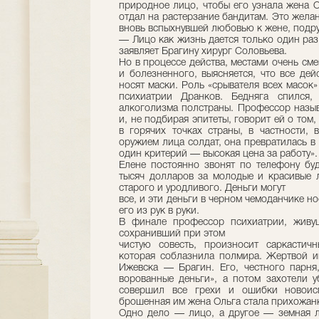
природное лицо, чтобы его узнала жена О
отдал на растерзание бандитам. Это жел
вновь вспыхнувшей любовью к жене, подру
— Лицо как жизнь дается только один раз
заявляет Брагину хирург Соловьева.
Но в процессе действа, местами очень см
и болезненного, выясняется, что все де
носят маски. Роль «срывателя всех масок
психиатрии Дранков. Бедняга спился,
алкоголизма полстраны. Профессор назыв
и, не подбирая эпитеты, говорит ей о том
в горячих точках страны, в частности, 
оружием лица солдат, она превратилась в 
один критерий — высокая цена за работу».
Елене постоянно звонят по телефону буд
тысяч долларов за молодые и красивые 
старого и уродливого. Деньги могут
все, и эти деньги в черном чемоданчике но
его из рук в руки.
В финале профессор психиатрии, живущ
сохранивший при этом
чистую совесть, произносит саркастич
которая соблазнила полмира. Жертвой и
Ижевска — Брагин. Его, честного парня
ворованные деньги», а потом захотели у
совершил все грехи и ошибки новоисп
брошенная им жена Ольга стала прихожанк
Одно дело — лицо, а другое — земная л