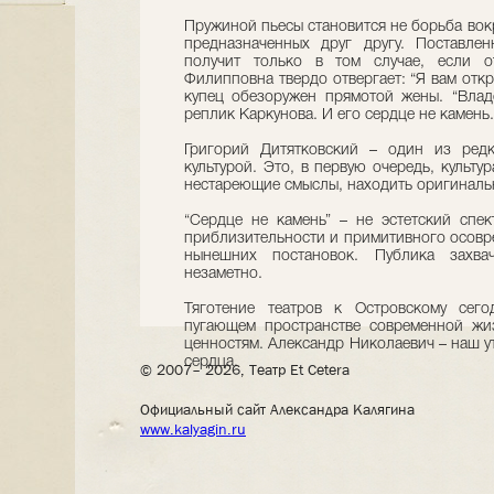
Пружиной пьесы становится не борьба вок
предназначенных друг другу. Поставле
получит только в том случае, если о
Филипповна твердо отвергает: “Я вам откр
купец обезоружен прямотой жены. “Влад
реплик Каркунова. И его сердце не камень.
Григорий Дитятковский – один из ред
культурой. Это, в первую очередь, культу
нестареющие смыслы, находить оригиналь
“Сердце не камень” – не эстетский спек
приблизительности и примитивного осовр
нынешних постановок. Публика захва
незаметно.
Тяготение театров к Островскому сего
пугающем пространстве современной жи
ценностям. Александр Николаевич – наш ут
сердца.
© 2007– 2026, Театр Et Cetera
Официальный сайт Александра Калягина
www.kalyagin.ru