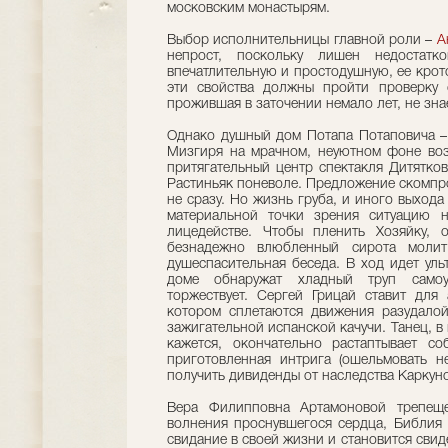
московским монастырям.
Выбор исполнительницы главной роли –
А
непрост, поскольку лишен недостатко
впечатлительную и простодушную, ее крот
эти свойства должны пройти проверку 
прожившая в заточении немало лет, не зна
Однако душный дом Потапа Потаповича – 
Мизгиря на мрачном, неуютном фоне воз
притягательный центр спектакля Дитятко
Растиньяк поневоле. Предложение скомпр
не сразу. Но жизнь груба, и иного выход
материальной точки зрения ситуацию н
лицедействе. Чтобы пленить Хозяйку, 
безнадежно влюбленный сирота молит
душеспасительная беседа. В ход идет уль
доме обнаружат хладный труп самоу
торжествует. Сергей Грицай ставит для 
котором сплетаются движения разудалой
зажигательной испанской качучи. Танец, в
кажется, окончательно растаптывает со
приготовленная интрига (ошельмовать н
получить дивиденды от наследства Каркунов
Вера Филипповна Артамоновой трепеще
волнения проснувшегося сердца, Библия 
свидание в своей жизни и становится свид