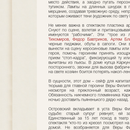
место действия, а заодно пугать персо
тупиком. Лампы на длинных шнурах в п
мерцание, создавая тревожную среду, непр
которым оживают тени (художник по свету Е
Не менее важна в спектакле пластика ар
Снуют по сцене, взлетая и пританцовывая
именуются “рабочими”. Эти “трое из
Тихомиров
,
Федор Бавтриков
,
Артем Бл
черные пиджаки, обуты в сапоги. Они в
вынести на сцену керосиновые лампы или
героя, помочь героиням принять изощр
прием “стоп-кадра”, фиксирующий ту ил
вычитаны из пьесы. В доме купца Каркун
постороннего, звонки для вызова фабричн
на свете хозяин боится потерять накоп-ле
В сущности, этот дом – сейф для капита
тюрьма для главной героини Веры Филипп
несмотря на преклонный возраст, каж
Обязанность никчемного племянника Карк
ночью доставить пьяненького дядю назад.
Островский вкладывает в уста Веры Фи
судьбе: старый супруг ревнует, ей з
Единственный за 15 лет поход в театр
спектакля “кто-то из кресел посмотрел на
домой. Не возбраняется для Веры Фи