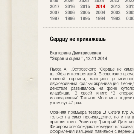
5:00
2026
2025
2024
2023
202
2017
2016
2015
2014
2013
201
2007
2006
2005
2004
2003
200
1997
1996
1995
1994
1993
0:0
Сердцу не прикажешь
Екатерина Дмитриевская
"Экран и сцена" , 13.11.2014
Пьеса А.Н.Островского “Сердце не камен
шлейфа интерпретаций. В советские време
главной героини, женщины религиозн
двухсерийный фильм-экранизация Леонид
действие развивалось на фоне куполо
кладбища. В своей книге “В спорах 
исследования” Татьяна Москвина подсчи
упомянут 47 раз.
Осенняя премьера театра Et Cetera п/р А
только на само произведение, но и на 
зрителя темы. Режиссер Григорий Дитятк
Фирером освобождают комедию классика от
оформления изящный павильон с верениц