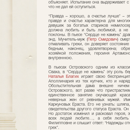
объясняет. Испытание она выдерживает с 
что не дал ей оступиться.
“Правда – хорошо, а счастье лучше” – э
правде и счастье характерна для многи
девушек за богатых стариков немилосе
должна любить и быть любимой, а не 
поклоны. В пьесе “Сердце не камень” др
энд. Мучитель-муж (
Петр Смидович
) сме
отмаливать грехи, он доверяет состояние
бедным, наконец, удовлетворена; обр
хозяйкой положения, героиня Артамоно
внутреннюю.
В пьесах Островского одним из класси
Сваха, в “Сердце не камень” эту роль б
Наталья Благих
играет свою беспринцип
Аполлинария из тех купчих, кто и наряд
Обольстительная дама внешне ниче
Островского, вот разве что пристрастие
единственное занятие скучающей краса
неверных жен от ревнивых мужей. Им
Каркуновых Ераста. Его не узнать: шляпа
свидетельства другого статуса Ераста. 
Но достаток изменил и расковал героя, эт
всех людей любите…, а себя любить 
Филипповне и слышит ответ: “Надежды отн
грех”.