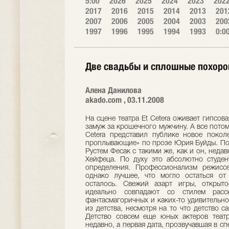
5:00
2026
2025
2024
2023
202
2017
2016
2015
2014
2013
201
2007
2006
2005
2004
2003
200
1997
1996
1995
1994
1993
0:0
Две свадьбы и сплошные похор
Алена Данилова
akado.com , 03.11.2008
На сцене театра Et Cetera оживает гипсов
замуж за крошечного мужчину. А все потом
Cetera представил публике новое покол
проплывающие» по прозе Юрия Буйды. По
Рустем Фесак с такими же, как и он, нед
Хейфеца. По духу это абсолютно студе
определения. Профессионализм режиссе
однако лучшее, что могло остаться от 
осталось. Свежий азарт игры, открыто
идеально совпадают со стилем расс
фантасмагоричных и каких-то удивительно
из детства, несмотря на то что детство 
Детство совсем еще юных актеров театра
недавно, а первая дата, прозвучавшая в с