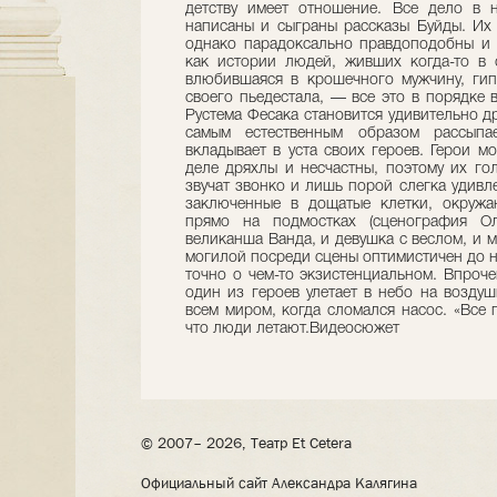
детству имеет отношение. Все дело в н
написаны и сыграны рассказы Буйды. Их
однако парадоксально правдоподобны и 
как истории людей, живших когда-то в 
влюбившаяся в крошечного мужчину, гип
своего пьедестала, — все это в порядке
Рустема Фесака становится удивительно д
самым естественным образом рассыпа
вкладывает в уста своих героев. Герои м
деле дряхлы и несчастны, поэтому их г
звучат звонко и лишь порой слегка удивле
заключенные в дощатые клетки, окружа
прямо на подмостках (сценография Ол
великанша Ванда, и девушка с веслом, и 
могилой посреди сцены оптимистичен до не
точно о чем-то экзистенциальном. Впроче
один из героев улетает в небо на возду
всем миром, когда сломался насос. «Все
что люди летают.Видеосюжет
© 2007– 2026, Театр Et Cetera
Официальный сайт Александра Калягина