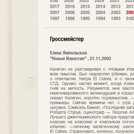
5:00
2026
2025
2024
2023
202
2017
2016
2015
2014
2013
201
2007
2006
2005
2004
2003
200
1997
1996
1995
1994
1993
0:0
Гроссмейстер
Елена Ямпольская
"Новые Известия" , 21.11.2002
Калягин не разговаривал с «Новыми Известиями» долго. Не разговаривал —во всех смыслах. Был недоволен (обижен, раздражен) целым рядом публикаций —и о спектаклях театра Et Cetera, и о своей деятельности на посту председателя СТД. Однако настал момент, когда Александр Александрович внезапно сменил гнев на милость. Разумеется, мне захотелось воспользоваться этим приступом немотивированного великодушия в корыстных журналистских целях. «Хорошо, —сказал Калягин, коротко поразмыслив, —я дам вам интервью, но только после премьеры. Сейчас времени нет, с утра до ночи репетирую…».И вот премьера сыграна. Сэмюэль Беккет, «Последняя запись Крэппа», моноспектакль. Постановка Роберта Стуруа, сценограф — Георгий Алекси-Месхишвили, музыка Гии Канчели. Лучшего джентльменского набора представить себе невозможно: звезда на звезде, классик на классике и классиком погоняет. Премьеру приурочили к двойному юбилею —личному калягинскому шестидесятилетию и первой круглой дате Et Cetera. Странновато, конечно, получилось, когда вслед за финальной репликой Крэппа: «А не отслужить ли нам заупокойную мессу по живым?», грянул развеселый оркестр, понесли из-за кулис нечеловеческих размеров букеты, вышла торжественная, при полном параде труппа. Калягин обменивался публичными комплиментами с Лужковым и Швыдким, а потом авансцена взорвалась шикарным фейерверком и публику щедро осыпали резаной фольгой… Но, в конце концов, Сан Саныч прав: праздник забудется, спектакль останется. Надо говорить исключительно о спектакле.Коротенькая одноактная пьеса Беккета в Москве шла, причем совсем недавно —ее играл Армен Джигарханян. Правда, тогда название переводилось «Последняя лента Крэппа», что на слух звучало как «лента крепа» и придавало зрелищу еще более мрачный оттенок. Но «лента» или «запись», а речь о магнитофонных кассетах (либо катушках), на которые человек по фамилии Крэпп всю жизнь надиктовывал нечто вроде дневника. Как в любом дневнике, здесь скопились тонны словесной руды, тем не менее Крэпп готов перерывать этот мусор —то ли ищет жемчужину в продуктах собственной жизнедеятельности, то ли просто получает удовольствие от «перемены дерьма». Одинокий пожиратель бананов давит на магнитофоне кнопку play и слушает свой собственный голос тридцатилетней давности.Крэпп-молодой и Крэпп-старый —два разных, два чужих человека. Старый не доверяет молодому, проклинает молодого, вступает с ним в перепалку. Вся пьеса —словно острый приступ шизофрении. Раздвоение личности достигается раздвоением голоса. Но даже бранящийся, даже раздраженный Крэпп все равно торжествует победу, потому что он есть, он -вот он, и мочевой пузырь, напоминающий о себе каждые десять минут, —лучшее доказательство реальности существования. А того, прежнего, нет, прежний умер. Отсюда, наверное, и странная идея «мессы по живым». Беккет точно знает, что смерть приходит не однажды, что человек умирает каждую секунду, ибо в следующую секунду это уже абсолютно другой человек. Жизнь вообще —всего лишь цепочка смертей, жизнь мыслителя —еще и цепочка поминок.Крэпп у Калягина добрее и сентиментальнее Крэппа-Джигарханяна. Снова Бабс Баберлей (он же тетушка Чарли), только несколько десятилетий спустя. Нищий бродяжка под холодным плафоном уличного фонаря, в заскорузлом углу, отгороженном куском рабицы. Крэпп покрыт пылью всех земных дорог и обветшал вместе со своим костюмом, состоящим преимущественно из дыр, лохмотьев, лоскутьев, бахромы, вывернутых подкладок. Не зря же, черт побери, водружен мятый котелок на палочку —это ли не намек, это ли не месса по незабвенному Баберлею?.. Воспаленные веки, красный нос, прическа a la «седая пальма» —в Калягине-Крэппе немало клоунского… —Александр Александрович, почему вы решили, что Крэпп —это ваша роль? Вообще, кто нашел пьесу? —Пьесу предложил Стуруа. Когда шли раздумья, что бы нам вместе сделать к моему юбилею, мы кидались к разным названиям. Я спрашивал у всех своих друзей, например, у Толи Смелянского: «Толь, что бы мне сыграть?». Он сказал: что угодно, только не «Короля Лира». —А почему бы и нет? —Ни в коем случае. Стандартный, предсказуемый ход. Что может солидный шестидесятилетний человек сыграть к юбилею? Ага, короля Лира. Не провалил, но и не улучшил. Одно из прочтений. Наконец, Стуруа предложил «Крэппа». К стыду своему, кроме «В ожидании Годо», я до тех пор у Беккета ничего не читал. «Крэпп» — восемь страниц текста. Сказать, что они меня очень вдохновили, — нет. После такой литературы обычно делают умное лицо: ах, как сложно, ах, как интересно, ничего не понял… Я дочку свою спросил, все-таки она МГУ заканчивала. Она сказала: пап, ради Бога… «Последняя лента»… Шестьдесят лет, последняя… Что-то в этом есть мистическое.Я говорю Роберту, мягко: может, что-нибудь другое? Ну, давай другое… Опять начались шатания по драматургии. В конце концов он говорит: нет, все-таки Беккет. Давай хотя бы попробуем. — Изначально вы думали не о моноспектакле? — Нет, хотя у меня такого опыта достаточно. И Давид Смелянский настойчиво раскручивал Роберта на моноспектакль. Я начинал свою жизнь с соло по «Запискам сумасшедшего». Не хотелось бы думать, что и заканчиваю… —Последней записью сумасшедшего… —Вот-вот… Значит, дальше началос