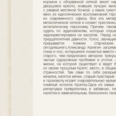
корзина с оборванной сеткой висит на
дворцовое кресло, знавшее лучшую жизн
с ржавой жестяной бочкой, у каких грею
явно из идиллических воспоминаний геро
из современного офиса. Вся эта метаф
металлической сеткой и служит пристанищ
антипатичному персонажу. Причем, тако
судить по аудиозаписям, которые слуш
задокументирована на кассетах. Перед 
тридцатилетней давности. Голос, звучащи
прерывается ломким старчески
сегодняшнего.Александр Калягин загрими
глаза и нос, истершиеся лохмотья вместо
старого, чем предписано автором: трясу
частые судорожные пробежки в уголок 
жизни, на которой существует и ведет 
со своим прошлым Крэпп, место, в общем
странностей. Там сами по себе раскрыв
качалка, катится мячик, старый-престары
и произволу играет очаровательную музыку
помятый котелок Крэппа.Одна из самых 
репертуара превратилась в забавную, п
налетом и замечательным, бесконечно тала