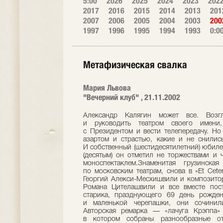
5:00
2026
2025
2024
2023
202
2017
2016
2015
2014
2013
201
2007
2006
2005
2004
2003
200
1997
1996
1995
1994
1993
0:0
Метафизическая свалка
Мария Львова
"Вечерний клуб" , 21.11.2002
Александр Калягин может все. Возгл
и руководить театром своего имени,
с Президентом и вести телепередачу. Но
азартом и страстью, какие и не снилис
И собственный (шестидесятилетний) юбиле
(десятым) он отметил не торжествами и 
моноспектаклем.Знаменитая грузинска
по московским театрам, снова в «Et Сete
Георгий Алекси-Месхишвили и композито
Романа Цителашвили и все вместе пост
старика, празднующего 69 день рожден
и маленькой черепашки, они сочинили
Авторская ремарка — «лачуга Крэппа»
в котором собраны разнообразные отб