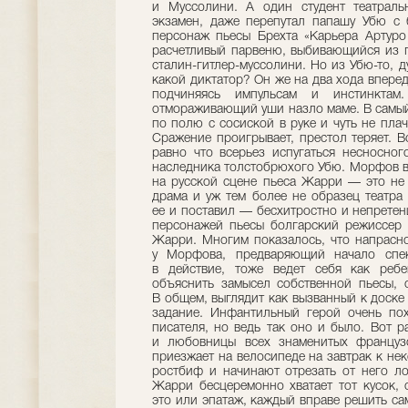
и Муссолини. А один студент театральн
экзамен, даже перепутал папашу Убю с 
персонаж пьесы Брехта «Карьера Артуро
расчетливый парвеню, выбивающийся из г
сталин-гитлер-муссолини. Но из Убю-то, 
какой диктатор? Он же на два хода вперед
подчиняясь импульсам и инстинктам
отмораживающий уши назло маме. В самый
по полю с сосиской в руке и чуть не плач
Сражение проигрывает, престол теряет. В
равно что всерьез испугаться несносног
наследника толстобрюхого Убю. Морфов ве
на русской сцене пьеса Жарри — это не 
драма и уж тем более не образец театра 
ее и поставил — бесхитростно и непрете
персонажей пьесы болгарский режиссер 
Жарри. Многим показалось, что напрасно
у Морфова, предваряющий начало спе
в действие, тоже ведет себя как ребе
объяснить замысел собственной пьесы, он
В общем, выглядит как вызванный к доск
задание. Инфантильный герой очень по
писателя, но ведь так оно и было. Вот р
и любовницы всех знаменитых француз
приезжает на велосипеде на завтрак к не
ростбиф и начинают отрезать от него ло
Жарри бесцеремонно хватает тот кусок, 
это или эпатаж, каждый вправе решить са