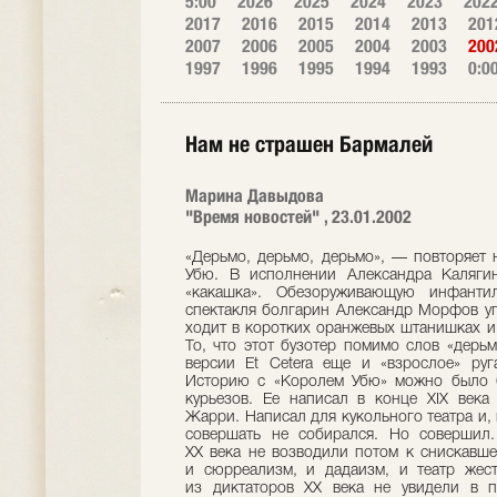
5:00
2026
2025
2024
2023
202
2017
2016
2015
2014
2013
201
2007
2006
2005
2004
2003
200
1997
1996
1995
1994
1993
0:0
Нам не страшен Бармалей
Марина Давыдова
"Время новостей" , 23.01.2002
«Дерьмо, дерьмо, дерьмо», — повторяет 
Убю. В исполнении Александра Каляги
«какашка». Обезоруживающую инфантил
спектакля болгарин Александр Морфов уг
ходит в коротких оранжевых штанишках и 
То, что этот бузотер помимо слов «дерь
версии Et Cetera еще и «взрослое» руг
Историю с «Королем Убю» можно было б
курьезов. Ее написал в конце XIX века
Жарри. Написал для кукольного театра и,
совершать не собирался. Но совершил.
ХХ века не возводили потом к снискавш
и сюрреализм, и дадаизм, и театр жест
из диктаторов ХХ века не увидели в 