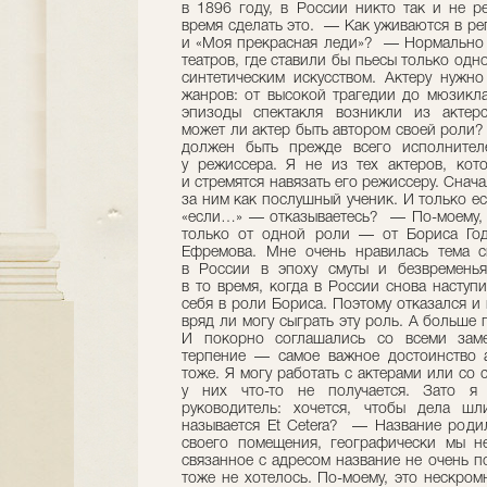
в 1896 году, в России никто так и не р
время сделать это. — Как уживаются в ре
и «Моя прекрасная леди»? — Нормально у
театров, где ставили бы пьесы только одн
синтетическим искусством. Актеру нужно
жанров: от высокой трагедии до мюзикл
эпизоды спектакля возникли из актерс
может ли актер быть автором своей роли?
должен быть прежде всего исполните
у режиссера. Я не из тех актеров, кот
и стремятся навязать его режиссеру. Снача
за ним как послушный ученик. И только е
«если…» — отказываетесь? — По-моему, 
только от одной роли — от Бориса Год
Ефремова. Мне очень нравилась тема с
в России в эпоху смуты и безвременья
в то время, когда в России снова наступ
себя в роли Бориса. Поэтому отказался и
вряд ли могу сыграть эту роль. А больше
И покорно соглашались со всеми зам
терпение — самое важное достоинство 
тоже. Я могу работать с актерами или со 
у них что-то не получается. Зато я 
руководитель: хочется, чтобы дела 
называется Et Cetera? — Название родил
своего помещения, географически мы н
связанное с адресом название не очень п
тоже не хотелось. По-моему, это нескром