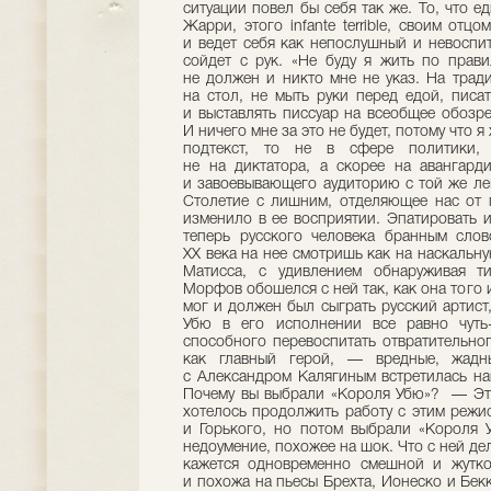
ситуации повел бы себя так же. То, что е
Жарри, этого infante terrible, своим отц
и ведет себя как непослушный и невоспит
сойдет с рук. «Не буду я жить по прав
не должен и никто мне не указ. На тради
на стол, не мыть руки перед едой, писа
и выставлять писсуар на всеобщее обозр
И ничего мне за это не будет, потому что 
подтекст, то не в сфере политики,
не на диктатора, а скорее на авангард
и завоевывающего аудиторию с той же лег
Столетие с лишним, отделяющее нас от 
изменило в ее восприятии. Эпатировать и
теперь русского человека бранным слов
ХХ века на нее смотришь как на наскальн
Матисса, с удивлением обнаруживая ти
Морфов обошелся с ней так, как она того и
мог и должен был сыграть русский артист
Убю в его исполнении все равно чуть-
способного перевоспитать отвратительного
как главный герой, — вредные, жадн
с Александром Калягиным встретилась н
Почему вы выбрали «Короля Убю»? — Эт
хотелось продолжить работу с этим реж
и Горького, но потом выбрали «Короля У
недоумение, похожее на шок. Что с ней дел
кажется одновременно смешной и жутк
и похожа на пьесы Брехта, Ионеско и Бек