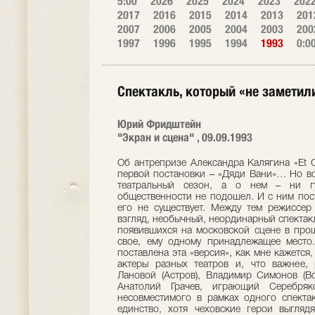
5:00
2026
2025
2024
2023
202
2017
2016
2015
2014
2013
201
2007
2006
2005
2004
2003
200
1997
1996
1995
1994
1993
0:0
Спектакль, который «не заметил
Юрий Фридштейн
"Экран и сцена" , 09.09.1993
Об антрепризе Александра Калягина «Et Cetera» писали много: интервью, анонсы первой постановки – «Дяди Вани»… Но вот спектакль вышел, вот уже закончился театральный сезон, а о нем – ни гу-гу. Тишина. Спектакль театральной общественности не подошел. И с ним поступили очень просто – сделали вид, что его не существует. Между тем режиссер Александр Сабинин поставил, на мой взгляд, необычный, неординарный спектакль и в череде интерпретаций этой пьесы, появившихся на московской сцене в прошлом сезоне, он, несомненно, занимает свое, ему одному принадлежащее место. Т разобраться в том, как и про что поставлена эта «версия», как мне кажется, крайне интересно. В постановке заняты актеры разных театров и, что важнее, разных школ: вахтанговцы – Василий Лановой (Астров), Владимир Симонов (Войницкий) и актер эфросовской школы Анатолий Грачев, играющий Серебрякова. Из этого, казалось бы, почти несовместимого в рамках одного спектакля сочетания рождается тем не менее единство, хотя чеховские герои выглядят весьма непривычно, можно сказать. Опрокидывая сложившиеся о них представления. Но рождается эта новизна и непривычность естественно, ненасильственно, рождается, прежде всего, из внимательного, почти въедливого вчитывания в текст – и это «вчитывание» позволяет актерам и режиссеру расслышать те интонации, тот смысл, что ускользали от других интерпретаторов. В этой новизне нет самоцели, но лишь естественный результат работы современных художников над классическим текстом, который каждому из них открывается собственным поворотом мысли. Непривычен Войницкий, которого Владимир Симонов подчас с чрезмерной настойчивостью развенчивает, играя «шута горохового», как аттестует его Астров. Нестерпимо шумного, нестерпимо пошлого, нестерпимо фальшивого во всем. Все его заклинания относительно Шопенгауэра и Достоевского, в нем будто бы «погибших», – полная ерунда. Он играет человека, который не случайно потратил всю жизнь на подсчеты гороха и постного масла, ибо ничего другого он сделать не в состоянии. Прекрасно понимаю, что подобное решение традиционно «романтического» и столь же традиционно нежно всеми нами любимого (и неизменно оплакиваемого) Ивана Петровича Войницкого, может и испугать, и оттолкнуть. И показаться «не-чеховским», но это так. Как мне кажется, Чехов, написавший свою последнюю пьесу за тринадцать лет до 1917 года, тем не менее, во многих произведениях – и не только драматических, пророчески (горестно-пророчески) воссоздавал в разных ситуациях, на примере самых разных героев процесс духовного вырождения дворянства, интеллектуальной элиты, просто – того, что называется в России интеллигенцией. И это отнюдь не только дядя Ваня – но и Лаевский (что фантастически точно, и тоже со скальпелем в руках, ощутил и сыграл Олег Даль); это же ощущение пронизывало замечательный фильм Никиты Михалкова «Неоконченная пьеса для механического пианино», где именно распад – духовный, нравственный, интеллектуальный – был продемонстрирован на примере практически всех его героев. И венчал сонм этих людей персонаж Олега Табакова, с этим его «криком марала» и прочими замечательными актерскими находками, цель которых была одна – продемонстрировать всю глубину падения этого человека, этого представителя «белой кости», как он сам себя величает. И финал фильма – несостоявшееся самоубийство Платонова – все равно его смерть, его конец: достаточно вспомнить лицо Калягина в последних кадрах, его глаза. Выплеск, бунт, порыв водопад – и все. Характерно, что позже Иванов – развитие и уточнение Чеховым собственного Платонова – покончит-таки с собой, потому что не захочет превратиться в Лебедева. И ведь не убитый на дуэли Лаевский тоже уходит после нее мертвым человеком. Он отказывается от себя настоящего, предает собственные мечты. И пре красно это осознает – умный! Глаза Даля говорили об этом все то, что не было написано в тексте, но они говорили ровно то, что видел в судьбе героя Чехов. Ну. А если отвлечься от Чехова. Хотя усомниться в правоте его пророчеств трудно – их подтверждает История, но все же. Совсем иной пример, иной писатель, иная судьба. Борис Константинович Зайцев, роман «золотой узор», написанный в 1926 году: не за тринадцать лет до, а девять лет спустя… Не хочется пересказывать сюжет– он замечателен, занимателен и столь же трагичен, как и чеховские сюжеты, хотя. В отличие от большинства чеховских героев, героиня Зайцева трагизма этого не осознает, точнее, не умеет осознать, ей это не дано. Но та же, математически выверенная мысль, причем мысль, возникшая у писателя, уже живущего в эмиграции, уже все испытавшего и мучительно пытающегося осознать, осмыслить причины случившегося. И, увы, причина одна: слепота, праздность, потеря нравственных ориентиров у тех, кого привыкли называть «солью нации». Действительная, не на словах, утрата связей со страной, с ее жизнью, ее реальными бедами и проблемами. Можно ли представить на месте чеховской Раневской – Татьяну Ларину, на месте зайцевской Наташи – другую Наташу, Ростову, на месте, наконец, дяди Вани – Пьера Безухова? Вот, как мне кажется, истинное объяснение такого решения этого персонажа в спектакле Александра Сабинина. В нем – и историческая правда