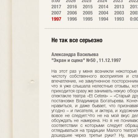
5:00
2026
2025
2024
2023
202
2017
2016
2015
2014
2013
201
2007
2006
2005
2004
2003
200
1997
1996
1995
1994
1993
0:0
Не так все серьезно
Александра Васильева
"Экран и сцена" №50 , 11.12.1997
На этот раз у меня возникли некоторые
чистоту собственного восприятия и ст
впечатление, не замутненное посторонним
что я уже слышала нелестные отзывы, хот
приходится сразу же занимать некую обор
спектакле театра «Et Cetera» – «Старый д
постановке Владимира Богатырева. Конеч
нравиться, и даже бывает, что признава
угодно – и писателя, и актера, и художни
вовсе не следует.Что не на мой вкус де
обсуждать не намерена. Но я не понимаю
соответствии с которыми следует обращ
оглядываться на традиции Малого театра?
дошедшее через третьи руки? Ну, виде