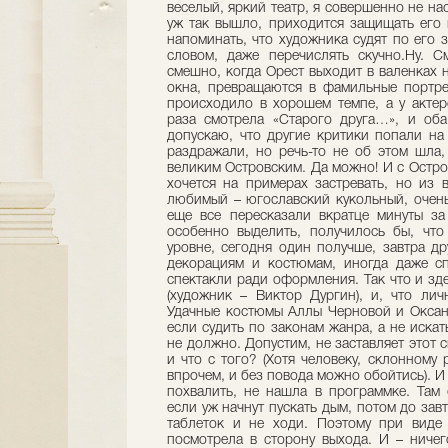
веселый, яркий театр, я совершенно не на
уж так вышло, приходится защищать его 
напоминать, что художника судят по его з
словом, даже перечислять скучно.Ну. 
смешно, когда Орест выходит в валенках н
окна, превращаются в фамильные портре
происходило в хорошем темпе, а у актер
раза смотрела «Старого друга…», и оба
допускаю, что другие критики попали на
раздражали, но речь-то не об этом шла,
великим Островским. Да можно! И с Остро
хочется на примерах застревать, но из в
любимый – югославский кукольный, очень
еще все пересказали вкратце минуты за
особенно выделить, получилось бы, что
уровне, сегодня один получше, завтра д
декорациям и костюмам, иногда даже с
спектакли ради оформления. Так что и зд
(художник – Виктор Дургин), и, что ли
Удачные костюмы Аллы Черновой и Оксан
если судить по законам жанра, а не искат
не должно. Допустим, не заставляет этот 
и что с того? (Хотя человеку, склонному
впрочем, и без повода можно обойтись). И
похвалить, не нашла в программке. Там 
если уж начнут пускать дым, потом до завт
таблеток и не ходи. Поэтому при виде 
посмотрела в сторону выхода. И – ничег