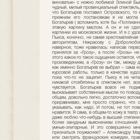
виноватые» с нежно любимой Элиной Быс
чудный, милый провинциальный спектакль, 
что Богатырев поставил Островского, то 
прежним его постановкам я не могла с
Богатырев ( вспомнить хотя бы «Поллианн
этакую картину маслом. А он и не сдел
картинки из московской жизни. И я с удо
Пьеса, конечно, не самая хрестоматийная 
авторитетам, Некрасову с Добролюбо
наверное, тоже нравилась: написав перво
принялся за «Грозу», а после «Грозы» не
этого какое-то такое ощущение остается, ч
произведением, а «Грозу» он так, между 
как именно Богатырев ее выбрал – сама к
курсовой работы, только в качестве худ
пока что-то не зацепит. Пьесу я не чита
никакой отсебятины в спектакле нет, все
чувствуется. Богатырев вовсе не под
высказывает собственные мысли по поводу. 
общем, довольно легко, достаточно вспом
приравниваю, мне просто странно, что с
указывать, как надо. И потом, не тот пов
нравится. Я сама, в общем-то хожу в театр 
даже люблю что-нибудь в высшей степени
более занудным выяснением отношений (
умные-элитарные. И это совершенно мн
признаться поужаснее? – Александру Мар
или смотреть французские комедии, прав