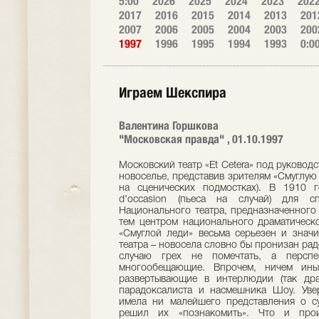
5:00
2026
2025
2024
2023
202
2017
2016
2015
2014
2013
201
2007
2006
2005
2004
2003
200
1997
1996
1995
1994
1993
0:0
Играем Шекспира
Валентина Горшкова
"Московская правда" , 01.10.1997
Московский театр «Et Cetera» под руковод
новоселье, представив зрителям «Смуглую
на сценических подмостках). В 1910 
d’occasion (пьеса на случай) для с
Национального театра, предназначенного
тем центром национального драматическо
«Смуглой леди» весьма серьезен и значи
театра – новосела словно бы пронизан ра
случаю грех не помечтать, а перспе
многообещающие. Впрочем, ничем ины
развертывающие в интерлюдии (так дра
парадоксалиста и насмешника Шоу. Увер
имела ни малейшего представления о с
решил их «познакомить». Что и прои