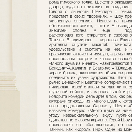
романтического толка. Шекспир оказывае
дворца, куда он приходит на свидание 
Говоря о личности Шекспира – гениал
предстает в своих творениях, – Шоу пре
жизненную энергию». Нельзя не призн
объективности эпитет, - что и Алексан
энергией сполна. А еще – подку
раскрепощенного, открытого и свободно
Татьяна Владимирова – королева Елиза
зрителям ощутить масштаб личности
удовольствие и смотреть на нее, и с
графически отточен и изящен, а речь пл
предпосланы театром в качестве своео
«Много шума из ничего». Разыгрываются т
Бенедикт-А.Калягин и Беатриче – Т.Влади
«враги брака», оказываются объектом ро
соединить их узами супружества. Этот р
рьяно Бенедикт и Беатриче соперничают д
пикировка порой становится едва ли не с
шуточной войны», из карнавальной игры
колорита комедии дель арте в том, как 
актерами эпизоды из «Много шума », кот
всего представления. Однако у Шоу в «
называет комедию «Много шума из ничег
угоду невзыскательному вкусу публик
единственно о своем кармане. Герой Шоу и
превозносят его «банальности», но пр
Такими, как «Король Лир». Один из мон