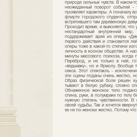
при­роде сильных чувств. В каком-т
не­ожиданный поворот событий - т
проявляет характеры. А поначалу вс
флирте городского сту­дента, отп
встретившего там деревенскую дев
Проходит время, и выясняется, что
нестандартный внутренний мир.
поддерживает ария из оперы «Демо
первого действия и становится ле
оперы тоже в какой-то степени изго
личность в косном обществе. А на
ми­нуты массового психоза, когда 
Переброд, и не только в ней, го
«ведьмаку», но и Ярмолу. Вообще 
секса. Этот спектакль - исключен
эти сцены поданы очень жестко, но
Образ физической боли решен ху­
тывают в белую рубаху, словно сп
Обнаженное женское тело подано 
спина, руки, в полумраке по телу 
нужную степень чувственности. В 
своей судьбы. Так и хочется ввер­н
ее не по-женски жестко. Потому что 