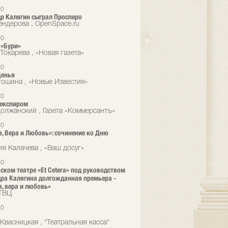
10
р Калягин сыграл Просперо
ндерова , OpenSpace.ru
10
 «Бури»
Токарева , «Новая газета»
10
щенья
гошина , «Новые Известия»
10
Шекспиром
олжанский , Газета «Коммерсантъ»
10
, Вера и Любовь»: сочинение ко Дню
ия Калачева , «Ваш досуг»
10
ском театре «Et Cetera» под руководством
ра Калягина долгожданная премьера -
, вера и любовь»
ТВЦ
10
Квасницкая , "Театральная касса"