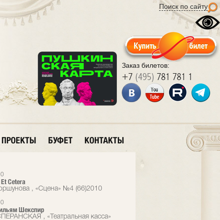
Поиск по сайту
Заказ билетов:
+7
(495)
781 781 1
ПРОЕКТЫ
БУФЕТ
КОНТАКТЫ
10
Еt Cetera
оршунова , «Сцена» №4 (66)2010
10
Уильям Шекспир
ПЕРАНСКАЯ , «Театральная касса»