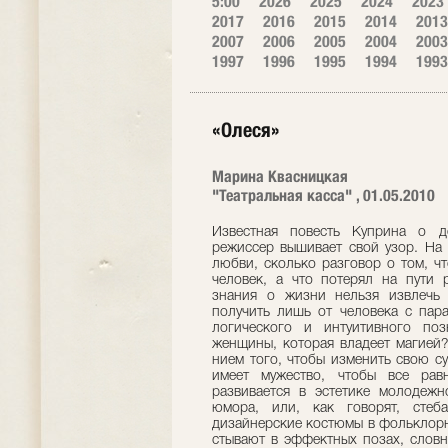
5:00
2026
2025
2024
2023
2017
2016
2015
2014
2013
2007
2006
2005
2004
2003
1997
1996
1995
1994
1993
«Олеся»
Марина Квасницкая
"Театральная касса" , 01.05.2010
Известная повесть Куприна о д
режиссер вышивает свой узор. На
любви, сколько раз­говор о том, 
человек, а что потерял на пути 
знания о жизни нельзя извлечь
получить лишь от человека с пар
логического и интуи­тивного по
женщины, которая владеет магией?
нием того, чтобы изменить свою су
имеет му­жество, чтобы все рав
развивается в эсте­тике молодеж
юмора, или, как говорят, стеб
дизайнерские костюмы в фольклорн
стывают в эффектных позах, словн