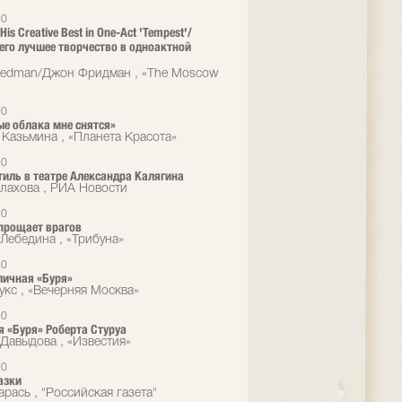
10
 His Creative Best in One-Act 'Tempest'/
 его лучшее творчество в одноактной
eedman/Джон Фридман , «The Moscow
10
ые облака мне снятся»
 Казьмина , «Планета Красота»
10
тиль в театре Александра Калягина
алахова , РИА Новости
10
прощает врагов
Лебедина , «Трибуна»
10
ичная «Буря»
укс , «Вечерняя Москва»
10
 «Буря» Роберта Стуруа
Давыдова , «Известия»
10
азки
рась , "Российская газета"