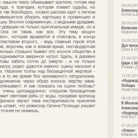
о смысле театр обманывает зрителя, готовя ему
29.09.20
уда, к тра­гедии, которая ломает судьбы, но
Александ
е так безобидно, словно рас­сказ идет о легком
Алла Ше
равившегося убирать картошку в провинцию и
ушку. Вполне современную, с модными дредами.
29.09.20
 у девушки не только оригинальный имидж, но и
Иллюзия
 Она не такая, как все. Эту тему мощно
Марина 
н», которая врывается в спек­такль в конце
29.09.20
йтмотивом второго, - ведь главный герой этой
Дух про
й, впрочем, как и всякая яркая, нестандартная
Ольга Е
сколько страшно бывает это косное общество в
поднимается звериное нутро! Здесь, в деревне
27.09.20
товы забить почти до смерти - и не только
Цирк с 
театру редко удаются именно сцены насилия и
Роман Д
ие. Насилие толпы над беззащитной жертвой -
12.05.20
 в то же время без чрезмерного натура­лизма.
«Надежда
дожником через образ кокона: жертву зама­
Победы
еленывают. А как показать на сцене любовь?
Анастас
очень це­ломудренно: открытая беззащитная
бежит световая рябь от воды, придавая зрелищу
08.05.20
финале звучит тема неотвратимости принятия
В Москов
уть штамп, что режиссер Галина Полищук ре­шает
Александ
точ­нее не скажешь.
«Надежда
КАНАЛ 
01.05.20
«Олеся»
Марина 