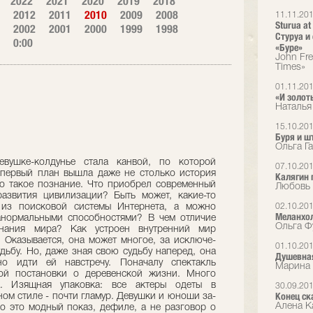
2022
2021
2020
2019
2018
2012
2011
2010
2009
2008
11.11.20
Sturua at
2002
2001
2000
1999
1998
Стуруа и
0:00
«Буре»
John Fr
Times»
01.11.20
«И золот
Наталья
15.10.20
Буря и ш
Ольга Г
евушке-колдунье стала канвой, по которой
07.10.20
 первый план вышла даже не столько история
Калягин 
что такое познание. Что приобрел современный
Любовь 
развития цивилизации? Быть может, какие-то
 из поисковой системы Интернета, а можно
02.10.20
Меланхол
анормальными способно­стями? В чем отличие
Ольга Ф
знания мира? Как устроен внутрен­ний мир
 Оказывается, она может многое, за исключе­
01.10.20
дьбу. Но, даже зная свою судьбу наперед, она
Душевная
но идти ей навстречу. Поначалу спектакль
Марина 
ной постановки о деревенской жизни. Много
а. Изящная упаковка: все актеры одеты в
30.09.20
Конец ск
ом стиле - почти гламур. Девушки и юноши за­
Алена Ка
о это модный показ, дефиле, а не разговор о