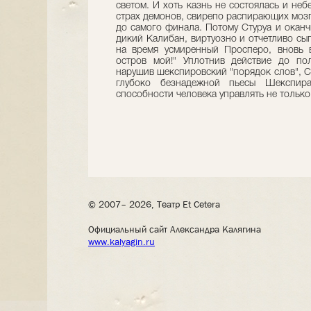
светом. И хоть казнь не состоялась и не
страх демонов, свирепо распирающих мозг 
до самого финала. Потому Стуруа и оканч
дикий Калибан, виртуозно и отчетливо с
на время усмиренный Просперо, вновь в
остров мой!" Уплотнив действие до пол
нарушив шекспировский "порядок слов", Ст
глубоко безнадежной пьесы Шекспир
способности человека управлять не только
© 2007– 2026, Театр Et Cetera
Официальный сайт Александра Калягина
www.kalyagin.ru