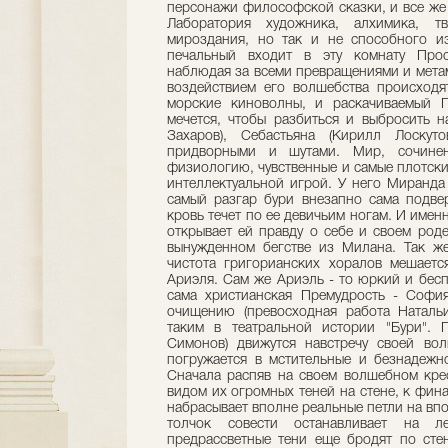
персонажи философской сказки, и все же 
Лаборатория художника, алхимика, т
мироздания, но так и не способного и
печальный входит в эту комнату Прос
наблюдая за всеми превращениями и метам
воздействием его волшебства происходя
морские киноволны, и раскачиваемый П
мечется, чтобы разбиться и выбросить н
Захаров), Себастьяна (Кирилл Лоскут
придворными и шутами. Мир, сочинен
физиологию, чувственные и самые плотск
интеллектуальной игрой. У него Миранда 
самый разгар бури внезапно сама подве
кровь течет по ее девичьим ногам. И имен
открывает ей правду о себе и своем роде
вынужденном бегстве из Милана. Так же
чистота григорианских хоралов мешаетс
Ариэля. Сам же Ариэль - то юркий и бесп
сама христианская Премудрость - Софи
очищению (превосходная работа Натальи
таким в театральной истории "Бури".
Симонов) движутся навстречу своей во
погружается в мстительные и безнадежн
Сначала распяв на своем волшебном кре
видом их огромных теней на стене, к фин
набрасывает вполне реальные петли на вп
толчок совести останавливает на л
предрассветные тени еще бродят по сте