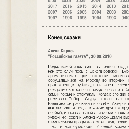
5:00
2026
2025
2024
2023
202
2017
2016
2015
2014
2013
201
2007
2006
2005
2004
2003
200
1997
1996
1995
1994
1993
0:0
Конец сказки
Алена Карась
"Российская газета" , 30.09.2010
Редко какой спектакль так точно попада
как это случилось с шекспировской "Бур
драматические дни отставки моско
обрушившийся на Москву во вторник, 
приглашенную публику, но в зале Et cetera
рождение которого впрямую связано с б
самый горький спектакль. Когда в его фин
режиссер Роберт Стуруа, стало оконча
Калягина он рассказал и о себе. Актер и
как две капли воды похожие друг на дру
особый, исповедальный для обоих характе
художник Георгий Алекси-Месхишвили выс
с минимумом предметов: стол, стул, неско
- вот и вся бутафория. У белой комнат