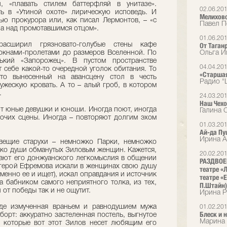
 «плавать стилем баттерфляй в унитазе».
02.06.20
ь в «Утиной охоте» лирическую исповедь. И
Мелихово
тью прокурора или, как писал Лермонтов, – «с
Павел П
а над промотавшимся отцом».
01.06.20
сширил грязновато-голубые стены кафе
От Таган
окнами-пролетами до размеров Вселенной. По
Ольга И
нький «Запорожец». В пустом пространстве
04.04.20
 себе какой-то очередной уголок обитания. То
«Старшая
то вынесенный на авансцену стол в честь
Радио "
ужескую кровать. А то – алый гроб, в котором
.
24.03.20
Наш Чех
ют юные девушки и юноши. Иногда поют, иногда
Галина 
очих сцены. Иногда – повторяют долгим эхом
01.03.20
Ай-да П
Ирина А
вещие старухи – немножко Парки, немножко
жко души обманутых Зиловым женщин. Кажется,
20.02.20
ают его донжуанского легкомыслия в общении
РАЗДВОЕН
 герой Ефремова искали в женщинах свою душу
театре «
менно ее и ищет), искал оправдания и источник
театре «E
 бабником самого неприятного толка, из тех,
П.Штайн)
 от победы так и не ощутит.
Ирина Р
где измученная враньем и равнодушием мужа
01.02.20
Блеск и 
аборт: аккуратно застеленная постель, выгнутое
Марина 
 которые вот этот Зилов несет любящим его