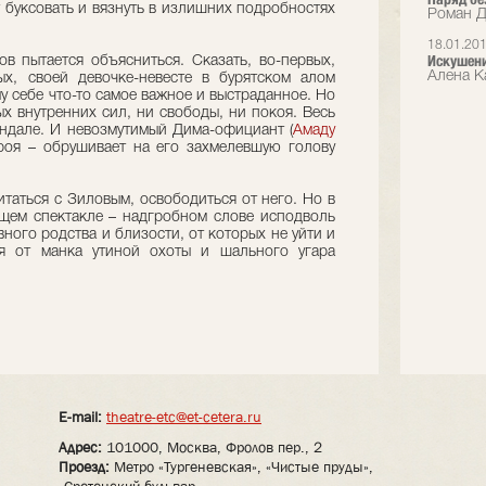
 буксовать и вязнуть в излишних подробностях
Роман Д
18.01.20
Искушени
ов пытается объясниться. Сказать, во-первых,
Алена Ка
ых, своей девочке-невесте в бурятском алом
у себе что-то самое важное и выстраданное. Но
х внутренних сил, ни свободы, ни покоя. Весь
андале. И невозмутимый Дима-официант (
Амаду
ероя – обрушивает на его захмелевшую голову
итаться с Зиловым, освободиться от него. Но в
щем спектакле – надгробном слове исподволь
вного родства и близости, от которых не уйти и
ся от манка утиной охоты и шального угара
E-mail:
theatre-etc@et-cetera.ru
Адрес:
101000, Москва, Фролов пер., 2
Проезд:
Метро «Тургеневская», «Чистые пруды»,