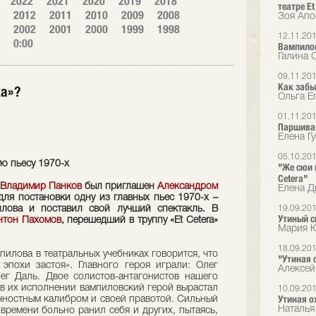
2022
2021
2020
2019
2018
театре Et
2012
2011
2010
2009
2008
Зоя Апо
2002
2001
2000
1999
1998
12.11.20
0:00
Вампило
Галина 
09.11.20
Как забы
ка»?
Ольга Е
01.11.20
Паршива
Елена Г
05.10.20
ю пьесу 1970-х
"Же сюи 
Cetera"
Владимир Панков
был приглашен
Александром
Елена Дь
 для постановки одну из главных пьес 1970-х –
илова и поставил свой лучший спектакль. В
19.09.20
Утиный 
нтон Пахомов
, перешедший в труппу «Et Сetera»
Мария Ю
18.09.20
пилова в театральных учебниках говорится, что
"Утиная 
эпохи застоя». Главного героя играли: Олег
Алексей
ег Даль. Двое солистов-антагонистов нашего
о в их исполнении вампиловский герой вырастал
10.09.20
Утиная о
ичностным калибром и своей правотой. Сильный
Наталья
 времени больно ранил себя и других, пытаясь,