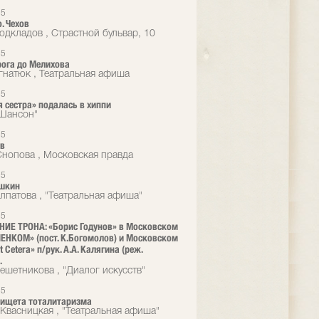
15
. Чехов
одкладов , Страстной бульвар, 10
15
рога до Мелихова
гнатюк , Театральная афиша
15
 сестра» подалась в хиппи
Шансон"
15
ов
Снопова , Московская правда
15
ушкин
лпатова , "Театральная афиша"
15
ИЕ ТРОНА: «Борис Годунов» в Московском
ЛЕНКОМ» (пост. К.Богомолов) и Московском
t Cetera» п/рук. А.А. Калягина (реж.
.
ешетникова , "Диалог искусств"
15
нищета тоталитаризма
Квасницкая , "Театральная афиша"