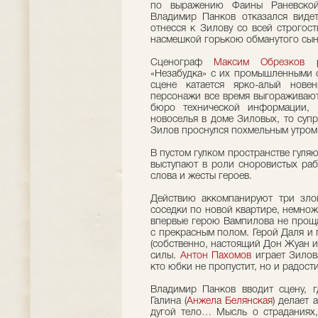
по выражению Фаины Раневской,
Владимир Панков отказался видет
отнесся к Зилову со всей строгос
насмешкой горькою обманутого сын
Сценограф
Максим Обрезков
ра
«Незабудка» с их промышленными 
сцене катается ярко-алый нове
персонажи все время выгораживают
бюро технической информации, 
новоселья в доме Зиловых, то супр
Зилов проснулся похмельным утром
В пустом гулком пространстве гуля
выступают в роли сноровистых раб
слова и жесты героев.
Действию аккомпанируют три зло
соседки по новой квартире, немно
впервые герою Вампилова не прощ
с прекрасным полом. Герой Даля и
(собственно, настоящий Дон Жуан и
силы.
Антон Пахомов
играет Зилова
кто юбки не пропустит, но и радости
Владимир Панков вводит сцену, 
Галина (
Анжела Белянская
) делает 
дугой тело… Мысль о страданиях,