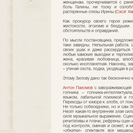
женщинам, прочерчивается с ран
боль Галины, ни тоску и озлоб
растерянные слезы Ирины (
Сэсэг Ха
Как прокурор своего героя режи
жестокости, эгоизме и бездушии.
обстоятельств и оправданий.
По мысли постановщика, предложе
таки завидны. Непыльная работа.
своих ушах и даже рассердиться 
любые хамские выходки и терпелив
жена, красивая любовница, влюб
сколько инопланетная. Наконец, за
– утиная охота, лодка, уходящая в р
Этому Зилову дано так бесконечно м
Антон Пахомов
с завораживающей 
гопника – гопника-интеллектуал
языком, лабильной психикой и г
Переходы от юмора к злобе, от пок
Не только собеседники, но и сам Зи
Несет какая-то внутренняя злая сил
силе музыкальное выражение. Сцен
речитативы и плачи, рефрены сцен 
под контроля, сминая и сюжет, и мы
«обкатки» спектакля все мешаю