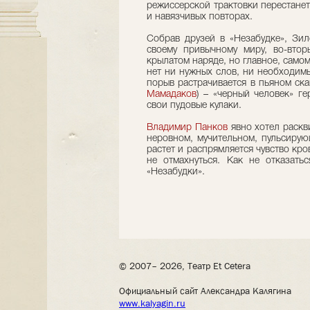
режиссерской трактовки перестанет
и навязчивых повторах.
Собрав друзей в «Незабудке», Зил
своему привычному миру, во-втор
крылатом наряде, но главное, самом
нет ни нужных слов, ни необходимы
порыв растрачивается в пьяном ск
Мамадаков
) – «черный человек» г
свои пудовые кулаки.
Владимир Панков
явно хотел раскв
неровном, мучительном, пульсирую
растет и распрямляется чувство кро
не отмахнуться. Как не отказать
«Незабудки».
© 2007– 2026, Театр Et Cetera
Официальный сайт Александра Калягина
www.kalyagin.ru