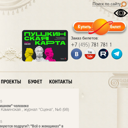
Поиск по сайту
Заказ билетов:
+7
(495)
781 781 1
ПРОЕКТЫ
БУФЕТ
КОНТАКТЫ
15
ишнем" человеке
 Каминская , журнал "Сцена", №6 (98)
15
лнуются подруги?: "Всё о женщинах" в