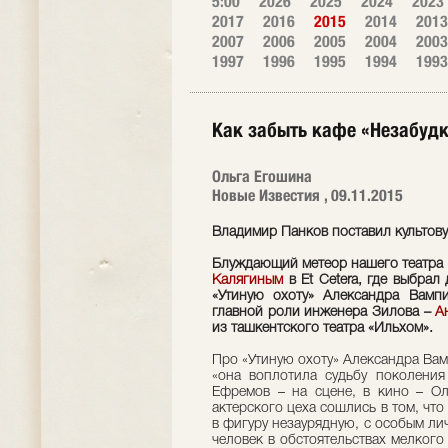
5:00
2026
2025
2024
2023
2017
2016
2015
2014
2013
2007
2006
2005
2004
2003
1997
1996
1995
1994
1993
Как забыть кафе «Незабуд
Ольга Егошина
Новые Известия , 09.11.2015
Владимир Панков поставил культову
Блуждающий метеор нашего театра
Калягиным
в Et Сetera, где выбрал
«Утиную охоту» Александра Вамп
главной роли инженера Зилова –
А
из ташкентского театра «Ильхом».
Про «Утиную охоту» Александра Вам
«она воплотила судьбу поколения 
Ефремов – на сцене, в кино – Ол
актерского цеха сошлись в том, чт
в фигуру незаурядную, с особым л
человек в обстоятельствах мелкого