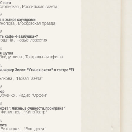
 Cetera
стольская , Российская газета
15
в в жанре саундрамы
Снопова , Московская правда
15
ть кафе «Незабудка»?
гошина , Новые Известия
15
я шутка
убайдуллина , Театральная афиша
15
инженер Зилов: "Утиная охота" в театре "Et
якова , "Новая Газета"
15
сюр
рченко , Радио "Орфей"
15
охота": Жизнь, в сущности, проиграна"
 Филиппов , "КиноТеатр"
15
хота
 Витвицкая , "Ваш досуг"