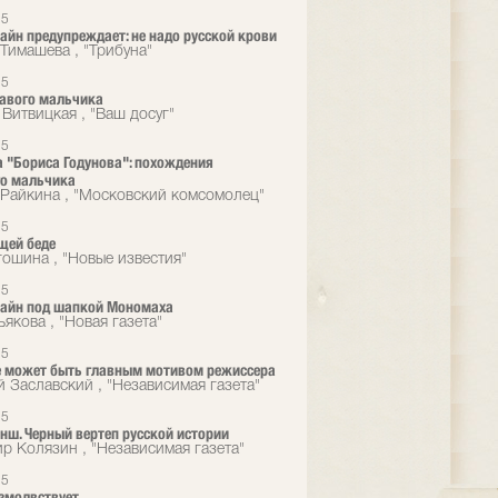
15
айн предупреждает: не надо русской крови
Тимашева , "Трибуна"
15
авого мальчика
 Витвицкая , "Ваш досуг"
15
 "Бориса Годунова": похождения
го мальчика
Райкина , "Московский комсомолец"
15
щей беде
гошина , "Новые известия"
15
тайн под шапкой Мономаха
якова , "Новая газета"
15
е может быть главным мотивом режиссера
й Заславский , "Независимая газета"
15
нш. Черный вертеп русской истории
р Колязин , "Независимая газета"
15
змолвствует.