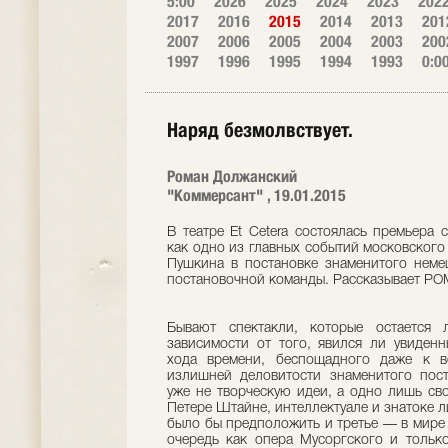
5:00
2026
2025
2024
2023
202
2017
2016
2015
2014
2013
201
2007
2006
2005
2004
2003
200
1997
1996
1995
1994
1993
0:0
Наряд безмолвствует.
Роман Должанский
"Коммерсант" , 19.01.2015
В театре Et Cetera состоялась премьера 
как одно из главных событий московского
Пушкина в постановке знаменитого неме
постановочной команды. Рассказывает
Бывают спектакли, которые остается
зависимости от того, явился ли увиденн
хода времени, беспощадного даже к в
излишней деловитости знаменитого пос
уже не творческую идеи, а одно лишь св
Петере Штайне, интеллектуале и знатоке л
было бы предположить и третье — в мире 
очередь как опера Мусоргского и тольк