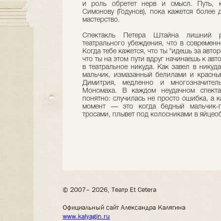
и роль обретет нерв и смысл. Путь, 
Симонову (Годунов), пока кажется более
мастерство.
Спектакль Петера Штайна лишний р
театрального убеждения, что в современн
Когда тебе кажется, что ты "идешь за автор
что ты на этом пути вдруг начинаешь к авт
в театральное никуда. Как завел в никуд
мальчик, измазанный белилами и красны
Димитрия, медленно и многозначител
Мономаха. В каждом неудачном спектак
понятно: случилась не просто ошибка, а к
момент — это когда бедный мальчик-п
тросами, плывет под колосниками в яйцео
© 2007– 2026, Театр Et Cetera
Официальный сайт Александра Калягина
www.kalyagin.ru