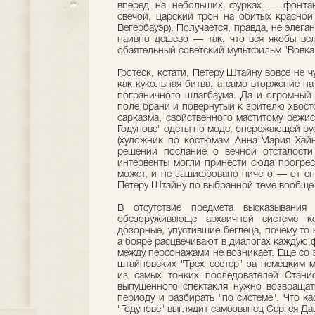
вперед на небольших фурках — фонтан,
свечой, царский трон на обитых красной
Вегербауэр). Получается, правда, не элега
наивно дешево — так, что вся якобы вел
обаятельный советский мультфильм "Вовка 
Гротеск, кстати, Петеру Штайну вовсе не
как кукольная битва, а само вторжение н
пограничного шлагбаума. Да и огромный
поле брани и повернутый к зрителю хвост
сарказма, свойственного маститому режис
Годунове" одеты по моде, опережающей ру
(художник по костюмам Анна-Мария Хайн
решении послание о вечной отсталости
интервенты могли принести сюда прогресс
может, и не зашифровано ничего — от спе
Петеру Штайну по выбранной теме вообще-
В отсутствие предмета высказывания 
обезоруживающе архаичной системе ко
дозорные, упустившие беглеца, почему-то н
а бояре расцвечивают в диалогах каждую 
между персонажами не возникает. Еще со в
штайновских "Трех сестер" за немецким 
из самых тонких последователей Станис
выпущенного спектакля нужно возвращат
периоду и разбирать "по системе". Что ка
"Годунове" выглядит самозванец Сергея Д