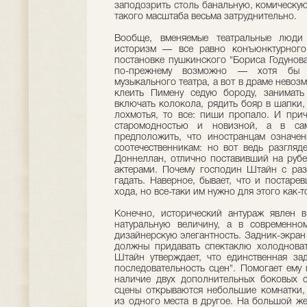
заподозрить столь банальную, комическу
такого масштаба весьма затруднительно.
Вообще, вменяемые театральные люди
историзм — все равно конъюнктурного
постановке пушкинского "Бориса Годунова"
по-прежнему возможно — хотя бы в 
музыкального театра, а вот в драме нево
клеить Пимену седую бороду, занимать
включать колокола, рядить бояр в шапки
лохмотья, то все: пиши пропало. И при
старомодностью и новизной, а в са
предположить, что иностранцам означен
соотечественникам: но вот ведь разгляд
Доннеллан, отлично поставивший на рубе
актерами. Почему господин Штайн с раз
гадать. Наверное, бывает, что и постаре
хода, но все-таки им нужно для этого как-т
Конечно, исторический антураж явлен в 
натуральную величину, а в современно
дизайнерскую элегантность. Задник-экра
должны придавать спектаклю холодноват
Штайн утверждает, что единственная за
последовательность сцен". Помогает ему
наличие двух дополнительных боковых с
сцены открываются небольшие комнатки, 
из одного места в другое. На большой ж