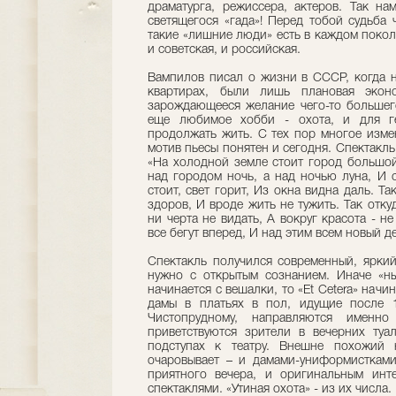
драматурга, режиссера, актеров. Так н
светящегося «гада»! Перед тобой судьба 
такие «лишние люди» есть в каждом поколе
и советская, и российская.
Вампилов писал о жизни в СССР, когда н
квартирах, были лишь плановая эконо
зарождающееся желание чего-то большег
еще любимое хобби - охота, и для ге
продолжать жить. С тех пор многое изме
мотив пьесы понятен и сегодня. Спектакль
«На холодной земле стоит город большой
над городом ночь, а над ночью луна, И 
стоит, свет горит, Из окна видна даль. Т
здоров, И вроде жить не тужить. Так отку
ни черта не видать, А вокруг красота - не
все бегут вперед, И над этим всем новый де
Спектакль получился современный, яркий
нужно с открытым сознанием. Иначе «ны
начинается с вешалки, то «Et Cetera» начи
дамы в платьях в пол, идущие после 1
Чистопрудному, направляются именн
приветствуются зрители в вечерних туа
подступах к театру. Внешне похожий 
очаровывает – и дамами-униформисткам
приятного вечера, и оригинальным инт
спектаклями. «Утиная охота» - из их числа.