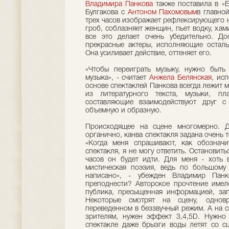
Владимира Панкова
также поставила в «E
Булгакова с
Антоном Пахомовым
в главно
трех часов изображает рефлексирующего не
гроб, соблазняет женщин, пьет водку, хамит
все это делает очень убедительно. До
прекрасные актеры, исполняющие осталь
Она усиливает действие, оттеняет его.
«Чтобы переиграть музыку, нужно быть
музыка», - считает
Анжела Белянская
, ис
основе спектаклей Панкова всегда лежит м
из литературного текста, музыки, пл
составляющие взаимодействуют друг с 
объемную и образную.
Происходящее на сцене многомерно. Де
органично, канва спектакля задана очень
«Когда меня спрашивают, как обозначи
спектакля, я не могу ответить. Остановит
часов он будет идти. Для меня - хоть 
мистическая поэзия, ведь по большому
написано», - убежден Владимир Панк
преподнести? Авторское прочтение имел
публика, пресыщенная информацией, зап
Некоторые смотрят на сцену, одновр
переведенном в беззвучный режим. А на с
зрителям, нужен эффект 3,4,5D. Нужно 
спектакле даже брызги воды летят со сц