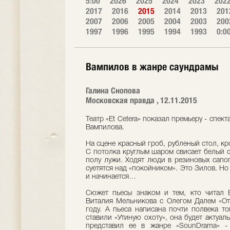
5:00
2026
2025
2024
2023
202
2017
2016
2015
2014
2013
201
2007
2006
2005
2004
2003
200
1997
1996
1995
1994
1993
0:0
Вампилов в жанре саундрамы
Галина Снопова
Московская правда , 12.11.2015
Театр «Et Cetera» показал премьеру - спек
Вампилова.
На сцене красный гроб, рубленый стол, кр
С потолка круглым шаром свисает белый с
полу лужи. Ходят люди в резиновых сапог
суетятся над «покойником». Это Зилов. Но 
и начинается…
Сюжет пьесы знаком и тем, кто читал 
Виталия Мельникова с Олегом Далем «Отп
году. А пьеса написана почти полвека т
ставили «Утиную охоту», она будет актуал
представил ее в жанре «SounDrama» -